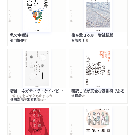
ちくま文庫
ちくま文庫
私の幸福論
傷を愛せるか 増補新版
福田恆存
宮地尚子
著
著
ちくま文庫
ちくま文庫
増補 ネガティヴ・ケイパビリティで生きる
積読こそが完全な読書術である
─答えを急がず立ち止まる力
永田希
著
谷川嘉浩
朱喜哲
著
著
ほか
ちくま文庫
ちくま文庫