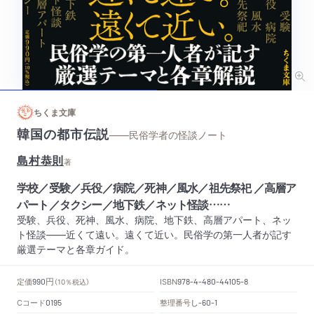
ちくま文庫
韓国の都市伝説
——民俗学者の怪談ノート
島村恭則
著
学校／受験／兵役／病院／死神／風水／祖先祭祀 ／高層ア
パート／タクシー／地下鉄／ネット怪談……
受験、兵役、死神、風水、病院、地下鉄、高層アパート、ネッ
ト怪談――近くて遠い。遠くて近い。民俗学の第一人者が記す
厳選テーマと各章ガイド。
円
定価
ISBN
990
（10％税込）
978-4-480-44105-8
Cコード
整理番号
し
0195
-60-1