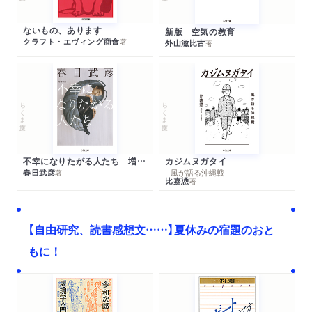
ないもの、あります
新版 空気の教育
クラフト・エヴィング商會
著
外山滋比古
著
ちくま文庫
ちくま文庫
不幸になりたがる人たち 増補新版
カジムヌガタイ
春日武彦
─風が語る沖縄戦
著
比嘉慂
著
【自由研究、読書感想文……】夏休みの宿題のおと
もに！