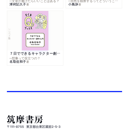
─文章が書けたらいいことはある？
─自然を観察するってどういうこと？
津村記久子
小島渉
著
著
シリーズ・全集
７日でできるキャラクター創作入門
─想像って役立つの？
名取佐和子
著
〒111-8755
東京都台東区蔵前2-5-3