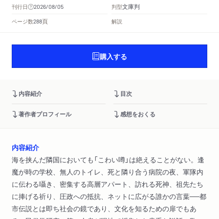
文庫判
刊行日
判型
2026/08/05
頁
ページ数
解説
288
購入する
内容紹介
目次
著作者プロフィール
感想をおくる
内容紹介
海を挟んだ隣国においても「こわい噂」は絶えることがない。逢
魔が時の学校、無人のトイレ、死と隣り合う病院の夜、軍隊内
に伝わる囁き、密集する高層アパート、訪れる死神、祖先たち
に捧げる祈り、圧政への抵抗、ネットに広がる誰かの言葉──都
市伝説とは即ち社会の鏡であり、文化を知るための扉でもあ