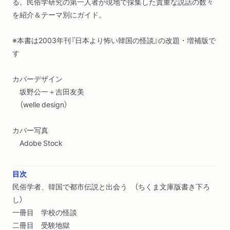
る。民俗学研究の第一人者が現地で採集した貴重な説話の数々
を紹介＆テーマ別にガイド。
※本書は2003年刊『日本より怖い韓国の怪談』の改題・増補版で
す
カバーデザイン
坂野公一＋吉田友美
（welle design）
カバー写真
Adobe Stock
目次
民俗学者、韓国で都市伝説と出会う （ちくま文庫版書き下ろ
し）
一冊目 学校の怪談
二冊目 受験地獄