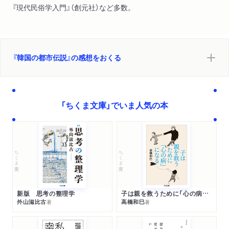
『現代民俗学入門』（創元社）など多数。
『韓国の都市伝説』の感想をおくる
「ちくま文庫」でいま人気の本
ちくま文庫
ちくま文庫
新版 思考の整理学
子は親を救うために「心の病」になる
外山滋比古
高橋和巳
著
著