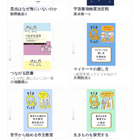
昆虫はなぜ海にいないのか
宇宙最強物質決定戦
朝野維起
高水裕一
著
著
ちくまプリマー新書
シリーズ・全集
マイテーマの探し方
つながる読書
─探究学習ってどうやるの？
片岡則夫
著
─１０代に推したいこの一冊
小池陽慈
編
シリーズ・全集
シリーズ・全集
苦手から始める作文教室
生きものを探究する