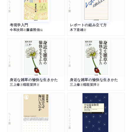
ちくま文庫
ちくま学芸文庫
考現学入門
レポートの組み立て方
今和次郎
藤森照信
木下是雄
著
編
著
ちくま文庫
ちくま文庫
身近な雑草の愉快な生きかた
身近な雑草の愉快な生きかた
三上修
稲垣栄洋
三上修
稲垣栄洋
著
著
著
著
ちくまプリマー新書
ちくま新書