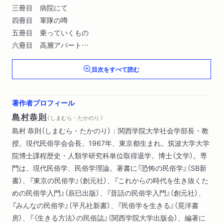
三冊目 病院にて
四冊目 軍隊の噂
五冊目 乗っていくもの
六冊目 高層アパート
七冊目 人形たち
目次をすべて読む
八冊目 あの世からの使者
九冊目 死んだはずの人なのに
十冊目 祖先祭祀
著作者プロフィール
十一冊目 女の神秘と怪
島村恭則
（ しまむら・たかのり ）
十二冊目 獣の霊力、竜の祟り
島村 恭則（しまむら・たかのり）：関西学院大学社会学部長・教
十三冊目 おまじない
授。現代民俗学会会長。1967年、東京都生まれ。筑波大学大学
もう一つの「都市伝説」（ちくま文庫版書き下ろし）
院博士課程歴史・人類学研究科単位取得退学。博士（文学）。専
デジタル化する都市伝説（同上）
門は、現代民俗学、民俗学理論。著書に『恐怖の民俗学』（SB新
書）、『東京の民俗学』（創元社）、『これからの時代を生き抜くた
めの民俗学入門』（辰巳出版）、『昔話の民俗学入門』（創元社）、
『みんなの民俗学』（平凡社新書）、『民俗学を生きる』（晃洋書
房）、『〈生きる方法〉の民俗誌』（関西学院大学出版会）、編著に