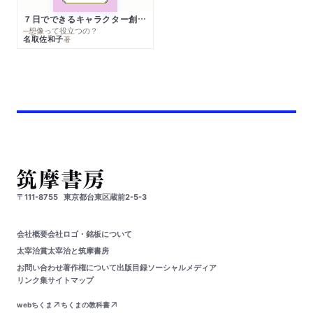
７日でできるキャラクター創作入門
─想像って役立つの？
名取佐和子
著
〒111-8755
東京都台東区蔵前2-5-3
会社概要
会社ロゴ・銘板について
太宰治賞
太宰治と筑摩書房
お問い合わせ
著作権について
出版目録
ソーシャルメディア
リンク集
サイトマップ
webちくま
ちくまの教科書