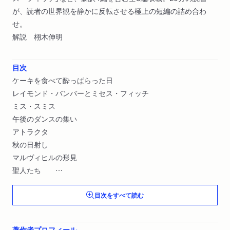
が、読者の世界観を静かに反転させる極上の短編の詰め合わ
せ。
解説 栩木伸明
目次
ケーキを食べて酔っぱらった日
レイモンド・バンバーとミセス・フィッチ
ミス・スミス
午後のダンスの集い
アトラクタ
秋の日射し
マルヴィヒルの形見
聖人たち
目次をすべて読む
「本能的な小説家」登場 ── 少し長めの訳者あとがき
著作者プロフィール