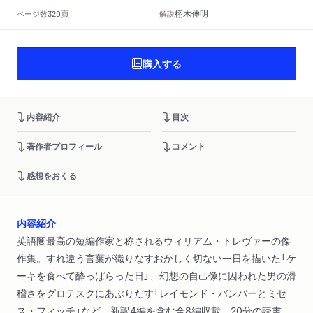
頁
栩木伸明
ページ数
解説
320
購入する
内容紹介
目次
著作者プロフィール
コメント
感想をおくる
内容紹介
英語圏最高の短編作家と称されるウィリアム・トレヴァーの傑
作集。すれ違う言葉が織りなすおかしく切ない一日を描いた「ケ
ーキを食べて酔っぱらった日」、幻想の自己像に囚われた男の滑
稽さをグロテスクにあぶりだす「レイモンド・バンバーとミセ
ス・フィッチ」など、新訳4編を含む全8編収載。20分の読書