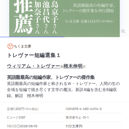
ちくま文庫
トレヴァー短編選集１
ウィリアム・トレヴァー
栩木伸明
著
訳
英語圏最高の短編作家、トレヴァーの傑作集
英語圏最高の短編作家と称されるＷ・トレヴァー。人間の生の
全域を短編で描き尽くす文学の魔法。新訳4編を含む全8編収
録。解説 栩木伸明
円
定価
ISBN
1,320
（10％税込）
978-4-480-44114-0
Cコード
整理番号
と
0197
-31-1
文庫判
刊行日
判型
2026/08/05