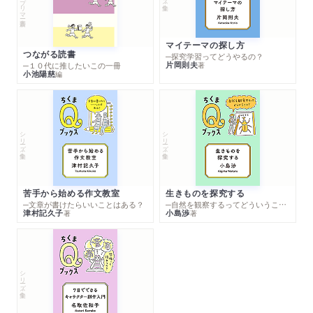
マイテーマの探し方
つながる読書
─探究学習ってどうやるの？
片岡則夫
著
─１０代に推したいこの一冊
小池陽慈
編
シリーズ・全集
シリーズ・全集
苦手から始める作文教室
生きものを探究する
─文章が書けたらいいことはある？
─自然を観察するってどういうこと？
津村記久子
小島渉
著
著
シリーズ・全集