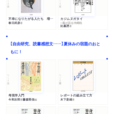
不幸になりたがる人たち 増補新版
カジムヌガタイ
春日武彦
─風が語る沖縄戦
著
比嘉慂
著
【自由研究、読書感想文……】夏休みの宿題のおと
もに！
ちくま文庫
ちくま学芸文庫
考現学入門
レポートの組み立て方
今和次郎
藤森照信
木下是雄
著
編
著