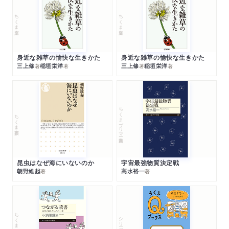
ちくま文庫
ちくま文庫
身近な雑草の愉快な生きかた
身近な雑草の愉快な生きかた
三上修
稲垣栄洋
三上修
稲垣栄洋
著
著
著
著
ちくまプリマー新書
ちくま新書
昆虫はなぜ海にいないのか
宇宙最強物質決定戦
朝野維起
高水裕一
著
著
ちくまプリマー新書
シリーズ・全集