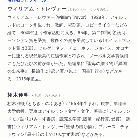
ウィリアム・トレヴァー
（ とれヴぁー，うぃりあむ ）
ウィリアム・トレヴァー（William Trevor）：1928年、アイルラ
ンドのコーク州生まれ。教師、彫刻家、コピーライターなどを
経て、60年代より作家活動に入る。65年、第二作『同窓』がホ
ーソンデン賞を受賞、数多くの賞を受賞している（ホイットブレ
ッド賞は3回）。ツルゲーネフ、チェーホフ、ジョイス、オコナ
ーに連なる現代最高の短編作家と称され、ノーベル文学賞候補
にもたびたび名前が挙がった。短編集に『聖母の贈り物』『異国
の出来事』、長編作に『恋と夏』（以上、国書刊行会）などがあ
る。2016年逝去。
栩木伸明
（ とちぎ・のぶあき ）
栩木 伸明（とちぎ・のぶあき）：1958年生まれ。現在、早稲田
大学教授。専攻はアイルランド文学・文化。著書に『アイルラン
ドモノ語り』（みすず書房、読売文学賞〔随筆・紀行賞〕受賞）、訳
書にウィリアム・トレヴァー『聖母の贈り物』、ブルース・チャ
トウィン『黒ヶ丘の上で』（みすず書房）などがある。