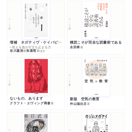
ちくま文庫
ちくま文庫
増補 ネガティヴ・ケイパビリティで生きる
積読こそが完全な読書術である
─答えを急がず立ち止まる力
永田希
著
谷川嘉浩
朱喜哲
著
著
ほか
ちくま文庫
ちくま文庫
ないもの、あります
新版 空気の教育
クラフト・エヴィング商會
著
外山滋比古
著
ちくま文庫
ちくま文庫