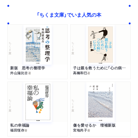
「ちくま文庫」でいま人気の本
ちくま文庫
ちくま文庫
新版 思考の整理学
子は親を救うために「心の病」になる
外山滋比古
高橋和巳
著
著
ちくま文庫
ちくま文庫
私の幸福論
傷を愛せるか 増補新版
福田恆存
宮地尚子
著
著