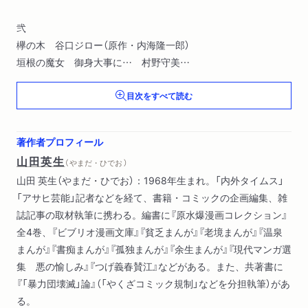
弐
欅の木 谷口ジロー（原作・内海隆一郎）
垣根の魔女 御身大事に… 村野守美
極楽ミシン 近藤ようこ
目次をすべて読む
参
なまけ武蔵 ―晩年の武蔵― 水木しげる
著作者プロフィール
武蔵 つげ忠男
山田英生
（ やまだ・ひでお ）
ふじが咲いた 楠勝平
山田 英生（やまだ・ひでお）：1968年生まれ。「内外タイムス」
「アサヒ芸能」記者などを経て、書籍・コミックの企画編集、雑
四
誌記事の取材執筆に携わる。編書に『原水爆漫画コレクション』
ペコロスの母に会いに行く（抄） 岡野雄一
全4巻、『ビブリオ漫画文庫』『貧乏まんが』『老境まんが』『温泉
五月の風の下 うらたじゅん
まんが』『書痴まんが』『孤独まんが』『余生まんが』『現代マンガ選
田辺のつる 高野文子
集 悪の愉しみ』『つげ義春賛江』などがある。また、共著書に
『「暴力団壊滅」論』（「やくざコミック規制」などを分担執筆）があ
伍
る。
長八の宿 つげ義春