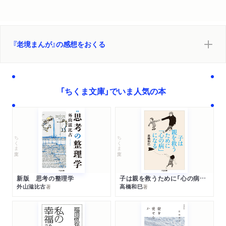
ざしきわらし 白土三平
解説 宮崎蓮二
『老境まんが』の感想をおくる
「ちくま文庫」でいま人気の本
ちくま文庫
ちくま文庫
新版 思考の整理学
子は親を救うために「心の病」になる
外山滋比古
高橋和巳
著
著