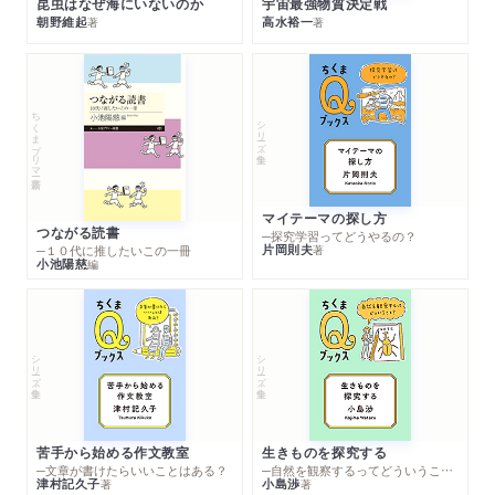
昆虫はなぜ海にいないのか
宇宙最強物質決定戦
朝野維起
高水裕一
著
著
ちくまプリマー新書
シリーズ・全集
マイテーマの探し方
つながる読書
─探究学習ってどうやるの？
片岡則夫
著
─１０代に推したいこの一冊
小池陽慈
編
シリーズ・全集
シリーズ・全集
苦手から始める作文教室
生きものを探究する
─文章が書けたらいいことはある？
─自然を観察するってどういうこと？
津村記久子
小島渉
著
著