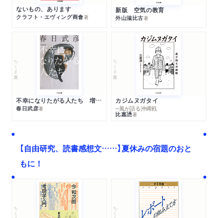
ないもの、あります
新版 空気の教育
クラフト・エヴィング商會
著
外山滋比古
著
ちくま文庫
ちくま文庫
不幸になりたがる人たち 増補新版
カジムヌガタイ
春日武彦
─風が語る沖縄戦
著
比嘉慂
著
【自由研究、読書感想文……】夏休みの宿題のおと
もに！
ちくま文庫
ちくま学芸文庫