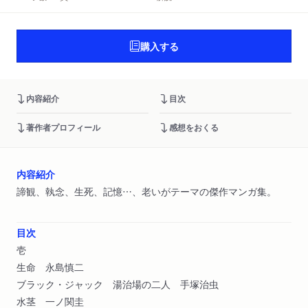
購入する
内容紹介
目次
著作者プロフィール
感想をおくる
内容紹介
諦観、執念、生死、記憶…、老いがテーマの傑作マンガ集。
目次
壱
生命 永島慎二
ブラック・ジャック 湯治場の二人 手塚治虫
水茎 一ノ関圭