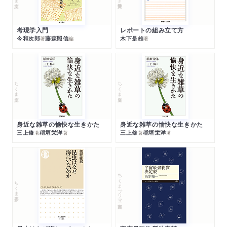
考現学入門
レポートの組み立て方
今和次郎
藤森照信
木下是雄
著
編
著
ちくま文庫
ちくま文庫
身近な雑草の愉快な生きかた
身近な雑草の愉快な生きかた
三上修
稲垣栄洋
三上修
稲垣栄洋
著
著
著
著
ちくまプリマー新書
ちくま新書