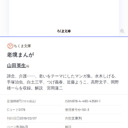
ちくま文庫
老境まんが
山田英生
編
諦念、介護……、老いをテーマにしたマンガ集。水木しげる、
手塚治虫、白土三平、つげ義春、近藤ようこ、高野文子、岡野
雄一らを収録。解説 宮岡蓮二
円
定価
ISBN
858
（10％税込）
978-4-480-43581-1
Cコード
整理番号
や
0179
-50-3
文庫判
刊行日
判型
2019/02/07
頁
ページ数
解説
384