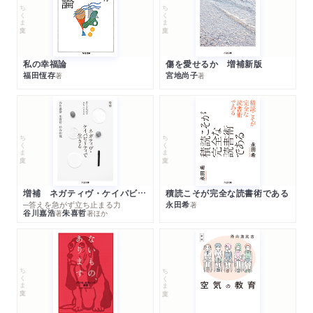
ちくま文庫
ちくま文庫
私の幸福論
傷を愛せるか 増補新版
福田恆存
宮地尚子
著
著
ちくま文庫
ちくま文庫
増補 ネガティヴ・ケイパビリティで生きる
積読こそが完全な読書術である
─答えを急がず立ち止まる力
永田希
著
谷川嘉浩
朱喜哲
著
著
ほか
ちくま文庫
ちくま文庫