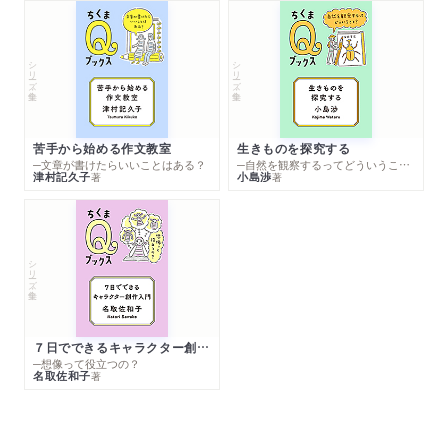
シリーズ・全集
シリーズ・全集
苦手から始める作文教室
生きものを探究する
─文章が書けたらいいことはある？
─自然を観察するってどういうこと？
津村記久子
小島渉
著
著
シリーズ・全集
７日でできるキャラクター創作入門
─想像って役立つの？
名取佐和子
著