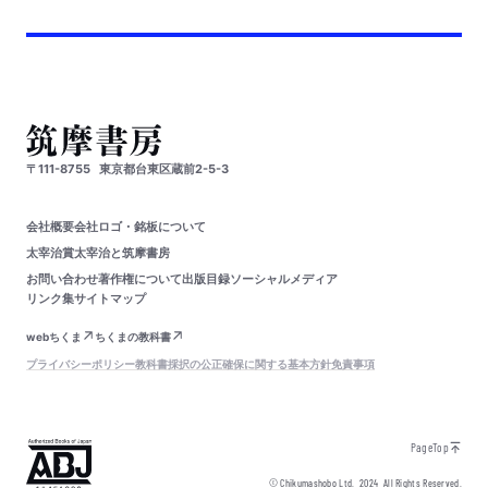
〒111-8755
東京都台東区蔵前2-5-3
会社概要
会社ロゴ・銘板について
太宰治賞
太宰治と筑摩書房
お問い合わせ
著作権について
出版目録
ソーシャルメディア
リンク集
サイトマップ
webちくま
ちくまの教科書
プライバシーポリシー
教科書採択の公正確保に関する基本方針
免責事項
PageTop
© Chikumashobo Ltd.
2024
All Rights Reserved.