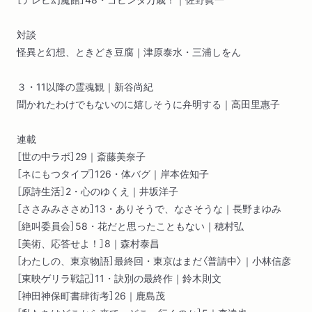
対談
怪異と幻想、ときどき豆腐｜津原泰水・三浦しをん
３・11以降の霊魂観｜新谷尚紀
聞かれたわけでもないのに嬉しそうに弁明する｜高田里惠子
連載
［世の中ラボ］29｜斎藤美奈子
［ネにもつタイプ］126・体バグ｜岸本佐知子
［原詩生活］2・心のゆくえ｜井坂洋子
［ささみみささめ］13・ありそうで、なさそうな｜長野まゆみ
［絶叫委員会］58・花だと思ったこともない｜穂村弘
［美術、応答せよ！］8｜森村泰昌
［わたしの、東京物語］最終回・東京はまだ〈普請中〉｜小林信彦
［東映ゲリラ戦記］11・訣別の最終作｜鈴木則文
［神田神保町書肆街考］26｜鹿島茂