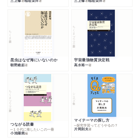
三上修
稲垣栄洋
三上修
稲垣栄洋
著
著
著
著
ちくまプリマー新書
ちくま新書
昆虫はなぜ海にいないのか
宇宙最強物質決定戦
朝野維起
高水裕一
著
著
ちくまプリマー新書
シリーズ・全集
マイテーマの探し方
つながる読書
─探究学習ってどうやるの？
片岡則夫
著
─１０代に推したいこの一冊
小池陽慈
編