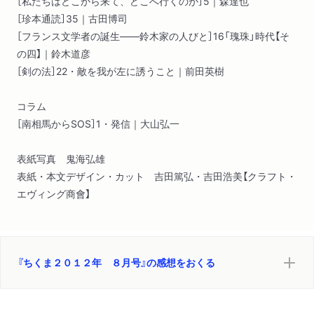
［私たちはどこから来て、どこへ行くのか］5｜森達也
［珍本通読］35｜古田博司
［フランス文学者の誕生――鈴木家の人びと］16「瑰珠」時代【そ
の四】｜鈴木道彦
［剣の法］22・敵を我が左に誘うこと｜前田英樹
コラム
［南相馬からSOS］1・発信｜大山弘一
表紙写真 鬼海弘雄
表紙・本文デザイン・カット 吉田篤弘・吉田浩美【クラフト・
エヴィング商會】
『ちくま２０１２年 ８月号』の感想をおくる