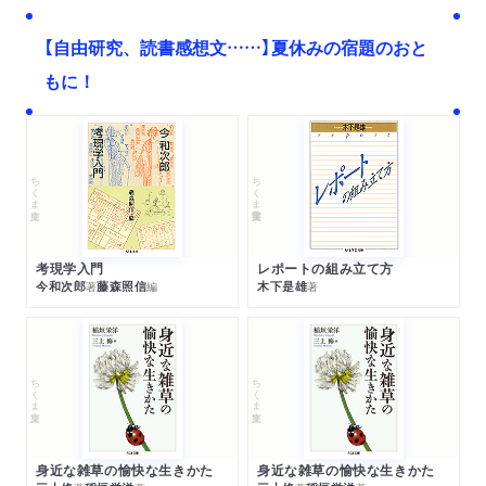
【自由研究、読書感想文……】夏休みの宿題のおと
もに！
ちくま文庫
ちくま学芸文庫
考現学入門
レポートの組み立て方
今和次郎
藤森照信
木下是雄
著
編
著
ちくま文庫
ちくま文庫
身近な雑草の愉快な生きかた
身近な雑草の愉快な生きかた