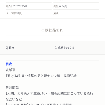
Ａ５判
発売日
判型
2012/07/28
頁
ページ数
解説
80
出版社品切れ
目次
感想をおくる
目次
表紙裏
［透ける鏡］8・憤怒の男と銀ヤンマ娘｜鬼海弘雄
巻頭随筆
［人間、とりあえず主義］167・知らぬ間に起こっている流行｜
なだいなだ
［テレビ幻魔館］48・ゴビンダ万歳！｜佐野眞一