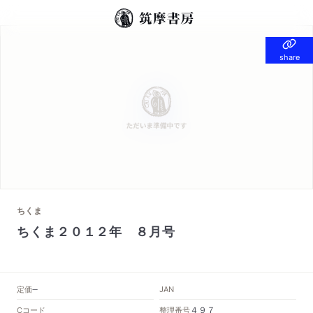
share
share
ちくま
ちくま２０１２年 ８月号
定価
JAN
--
Cコード
整理番号
４９７