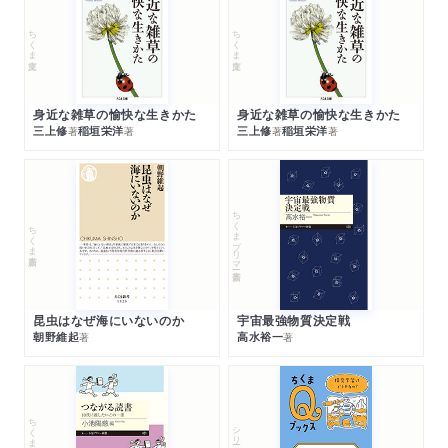
ちくま文庫
ちくま文庫
身近な雑草の愉快な生きかた
身近な雑草の愉快な生きかた
三上修
稲垣栄洋
三上修
稲垣栄洋
著
著
著
著
ちくまプリマー新書
ちくま新書
昆虫はなぜ海にいないのか
宇宙最強物質決定戦
朝野維起
高水裕一
著
著
ちくまプリマー新書
シリーズ・全集