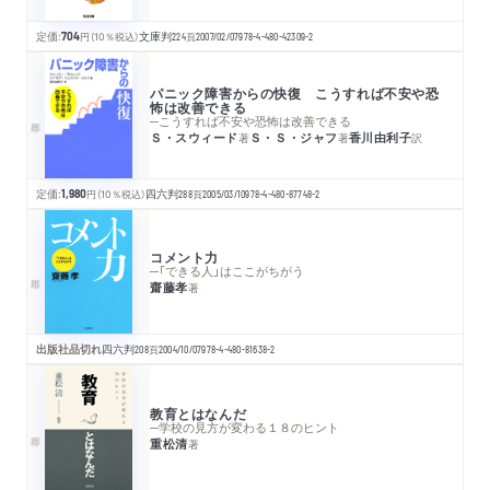
定価:
704
円
（10％税込）
文庫判
224
頁
2007/02/07
978-4-480-42309-2
パニック障害からの快復 こうすれば不安や恐
怖は改善できる
─こうすれば不安や恐怖は改善できる
Ｓ・スウィード
Ｓ・Ｓ・ジャフ
香川由利子
著
著
訳
定価:
1,980
円
（10％税込）
四六判
288
頁
2005/03/10
978-4-480-87748-2
コメント力
─「できる人」はここがちがう
齋藤孝
著
出版社品切れ
四六判
208
頁
2004/10/07
978-4-480-81638-2
教育とはなんだ
─学校の見方が変わる１８のヒント
重松清
著