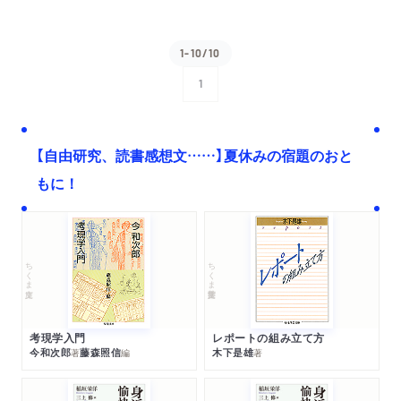
1-10/10
1
次へ
【自由研究、読書感想文……】夏休みの宿題のおと
もに！
ちくま文庫
ちくま学芸文庫
考現学入門
レポートの組み立て方
今和次郎
藤森照信
木下是雄
著
編
著