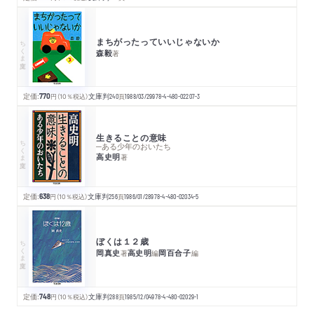
まちがったっていいじゃないか
ちくま文庫
森毅
著
定価:
770
円
（10％税込）
文庫判
240
頁
1988/03/29
978-4-480-02207-3
生きることの意味
ちくま文庫
─ある少年のおいたち
高史明
著
定価:
638
円
（10％税込）
文庫判
256
頁
1986/01/28
978-4-480-02034-5
ぼくは１２歳
ちくま文庫
岡真史
高史明
岡百合子
著
編
編
定価:
748
円
（10％税込）
文庫判
288
頁
1985/12/04
978-4-480-02029-1