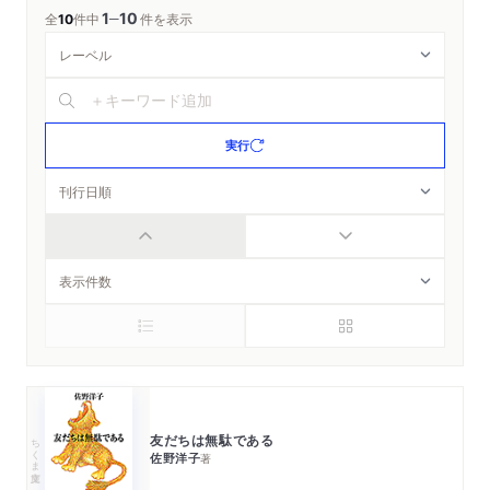
1
10
─
全
10
件中
件を表示
実行
友だちは無駄である
ちくま文庫
佐野洋子
著