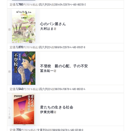
定価:
1,760
円
（10％税込）
四六判
304
頁
2004/04/22
978-4-480-86355-3
心のパン屋さん
大村はま
著
定価:
1,870
円
（10％税込）
四六判
224
頁
1999/04/22
978-4-480-81607-8
不登校 親の心配、子の不安
冨永祐一
著
定価:
1,540
円
（10％税込）
四六判
224
頁
1997/04/10
978-4-480-86303-4
君たちの生きる社会
ちくま文庫
伊東光晴
著
定価:
770
円
（10％税込）
文庫判
240
頁
1996/09/24
978-4-480-03186-0