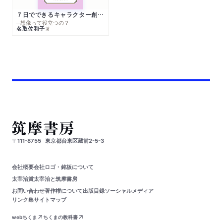
７日でできるキャラクター創作入門
─想像って役立つの？
名取佐和子
著
〒111-8755
東京都台東区蔵前2-5-3
会社概要
会社ロゴ・銘板について
太宰治賞
太宰治と筑摩書房
お問い合わせ
著作権について
出版目録
ソーシャルメディア
リンク集
サイトマップ
webちくま
ちくまの教科書