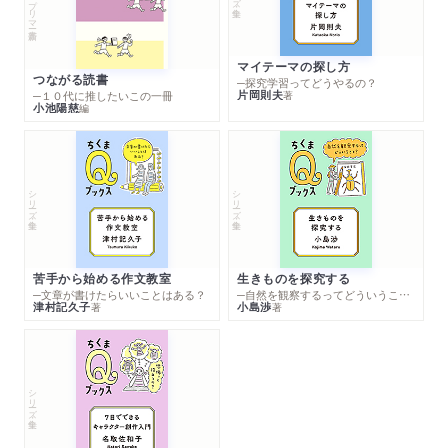
マイテーマの探し方
つながる読書
─探究学習ってどうやるの？
片岡則夫
著
─１０代に推したいこの一冊
小池陽慈
編
シリーズ・全集
シリーズ・全集
苦手から始める作文教室
生きものを探究する
─文章が書けたらいいことはある？
─自然を観察するってどういうこと？
津村記久子
小島渉
著
著
シリーズ・全集