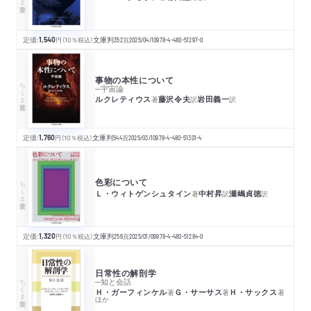
定価:
1,540
円
（10％税込）
文庫判
352
頁
2025/04/10
978-4-480-51297-0
事物の本性について
ちくま学芸文庫
─宇宙論
ルクレティウス
藤沢令夫
岩田義一
著
訳
訳
定価:
1,760
円
（10％税込）
文庫判
544
頁
2025/03/10
978-4-480-51301-4
色彩について
ちくま学芸文庫
Ｌ・ウィトゲンシュタイン
中村昇
瀬嶋貞徳
著
訳
訳
定価:
1,320
円
（10％税込）
文庫判
256
頁
2025/01/09
978-4-480-51284-0
日常性の解剖学
ちくま学芸文庫
─知と会話
Ｈ・ガーフィンケル
Ｇ・サーサス
Ｈ・サックス
著
著
著
ほか