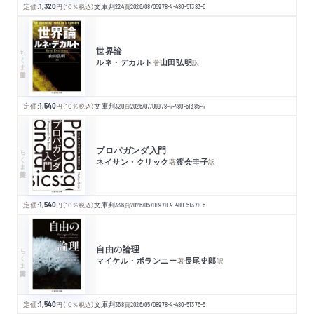
定価:
1,320
円
（10％税込）
文庫判
224
頁
2026/08/05
978-4-480-51383-0
世界論
ちくま学芸文庫
ルネ・デカルト
山田弘明
著
訳
定価:
1,540
円
（10％税込）
文庫判
320
頁
2026/07/09
978-4-480-51385-4
プロパガンダ入門
ちくま学芸文庫
ネイサン・クリック
渡会圭子
著
訳
定価:
1,540
円
（10％税込）
文庫判
336
頁
2026/05/08
978-4-480-51378-6
自由の論理
ちくま学芸文庫
マイケル・ポランニー
長尾史郎
著
訳
定価:
1,540
円
（10％税込）
文庫判
368
頁
2026/05/08
978-4-480-51375-5