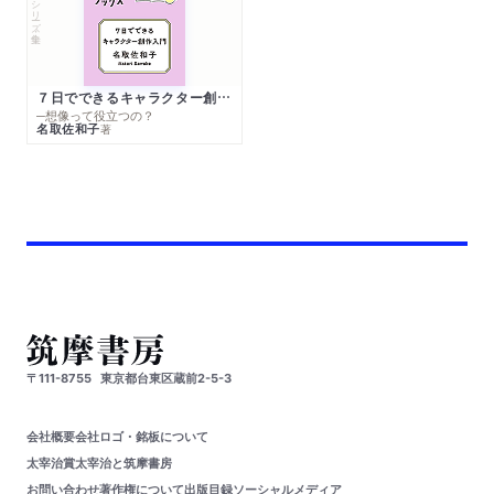
シリーズ・全集
７日でできるキャラクター創作入門
─想像って役立つの？
名取佐和子
著
〒111-8755
東京都台東区蔵前2-5-3
会社概要
会社ロゴ・銘板について
太宰治賞
太宰治と筑摩書房
お問い合わせ
著作権について
出版目録
ソーシャルメディア