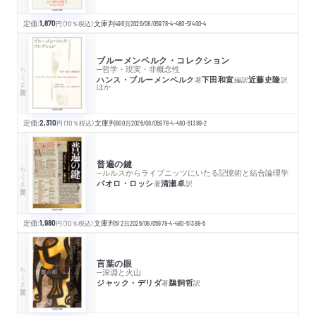
定価:
1,870
円
（10％税込）
文庫判
496
頁
2026/08/05
978-4-480-51400-4
ブルーメンベルク・コレクション
ちくま学芸文庫
─哲学・現実・非概念性
ハンス・ブルーメンベルク
下田和宣
近藤史隆
著
編訳
訳
ほか
定価:
2,310
円
（10％税込）
文庫判
800
頁
2026/08/05
978-4-480-51389-2
普遍の鍵
ちくま学芸文庫
─ルルスからライプニッツにいたる記憶術と結合論理学
パオロ・ロッシ
清瀬卓
著
訳
定価:
1,980
円
（10％税込）
文庫判
512
頁
2026/08/05
978-4-480-51388-5
言葉の眼
ちくま学芸文庫
─深淵と火山
ジャック・デリダ
鵜飼哲
著
訳