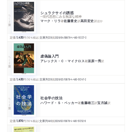
シュラクサイの誘惑
ちくま学芸文庫
─現代思想にみる無謀な精神
マーク・リラ
佐藤貴史
高田宏史
著
訳
訳
ほか
定価:
1,430
円
（10％税込）
文庫判
336
頁
2026/04/09
978-4-480-51337-3
虚偽論入門
ちくま学芸文庫
アレックス・Ｃ・マイクロス
須原一秀
著
訳
定価:
1,430
円
（10％税込）
文庫判
336
頁
2026/03/10
978-4-480-51347-2
社会学の技法
ちくま学芸文庫
ハワード・Ｓ・ベッカー
進藤雄三
宝月誠
著
訳
訳
定価:
1,870
円
（10％税込）
文庫判
480
頁
2026/03/10
978-4-480-51352-6