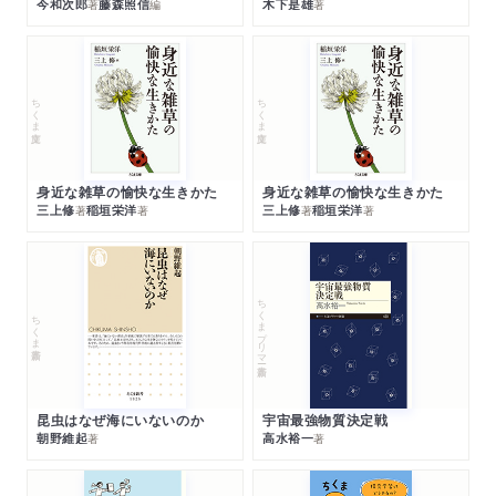
今和次郎
藤森照信
木下是雄
著
編
著
ちくま文庫
ちくま文庫
身近な雑草の愉快な生きかた
身近な雑草の愉快な生きかた
三上修
稲垣栄洋
三上修
稲垣栄洋
著
著
著
著
ちくまプリマー新書
ちくま新書
昆虫はなぜ海にいないのか
宇宙最強物質決定戦
朝野維起
高水裕一
著
著