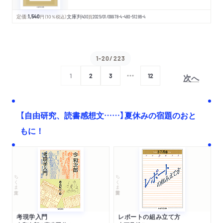
定価:
1,540
円
（10％税込）
文庫判
400
頁
2025/01/09
978-4-480-51286-4
1-20/223
次へ
1
2
3
12
【自由研究、読書感想文……】夏休みの宿題のおと
もに！
ちくま文庫
ちくま学芸文庫
考現学入門
レポートの組み立て方