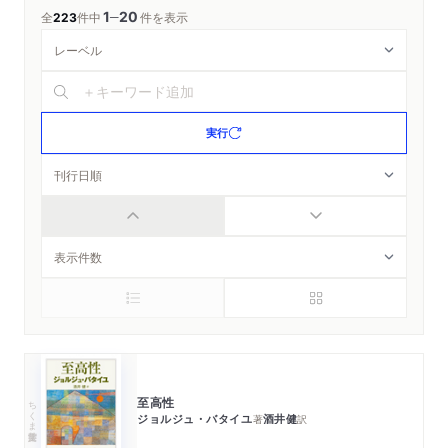
1
20
─
全
223
件中
件を表示
実行
至高性
ちくま学芸文庫
ジョルジュ・バタイユ
酒井健
著
訳