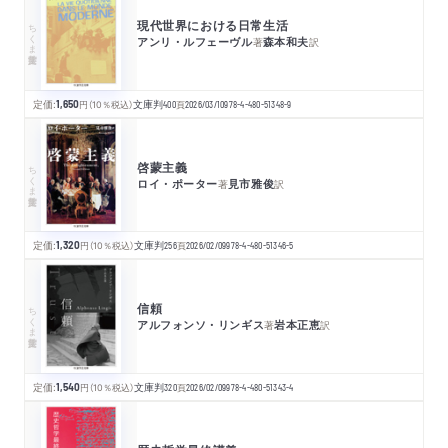
現代世界における日常生活
ちくま学芸文庫
アンリ・ルフェーヴル
森本和夫
著
訳
定価:
1,650
円
（10％税込）
文庫判
400
頁
2026/03/10
978-4-480-51348-9
啓蒙主義
ちくま学芸文庫
ロイ・ポーター
見市雅俊
著
訳
定価:
1,320
円
（10％税込）
文庫判
256
頁
2026/02/09
978-4-480-51346-5
信頼
ちくま学芸文庫
アルフォンソ・リンギス
岩本正恵
著
訳
定価:
1,540
円
（10％税込）
文庫判
320
頁
2026/02/09
978-4-480-51343-4