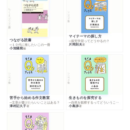
ちくまプリマー新書
シリーズ・全集
マイテーマの探し方
つながる読書
─探究学習ってどうやるの？
片岡則夫
著
─１０代に推したいこの一冊
小池陽慈
編
シリーズ・全集
シリーズ・全集
苦手から始める作文教室
生きものを探究する
─文章が書けたらいいことはある？
─自然を観察するってどういうこと？
津村記久子
小島渉
著
著