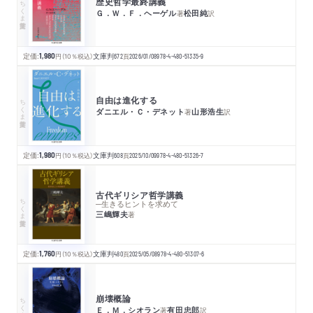
歴史哲学最終講義
ちくま学芸文庫
Ｇ．Ｗ．Ｆ．ヘーゲル
松田純
著
訳
定価:
1,980
円
（10％税込）
文庫判
672
頁
2026/01/08
978-4-480-51335-9
自由は進化する
ちくま学芸文庫
ダニエル・Ｃ・デネット
山形浩生
著
訳
定価:
1,980
円
（10％税込）
文庫判
608
頁
2025/10/09
978-4-480-51326-7
古代ギリシア哲学講義
ちくま学芸文庫
─生きるヒントを求めて
三嶋輝夫
著
定価:
1,760
円
（10％税込）
文庫判
480
頁
2025/05/08
978-4-480-51307-6
崩壊概論
ちくま学芸文庫
Ｅ．Ｍ．シオラン
有田忠郎
著
訳