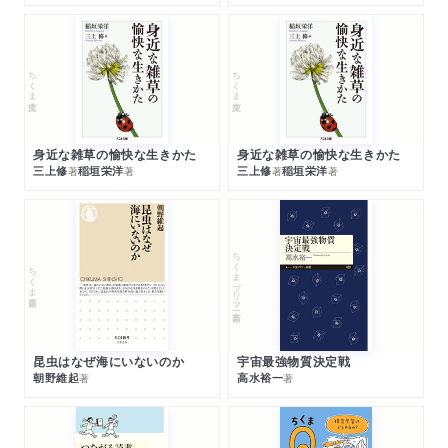
ちくま文庫
ちくま文庫
身近な雑草の愉快な生きかた
身近な雑草の愉快な生きかた
三上修
稲垣栄洋
三上修
稲垣栄洋
著
著
著
著
ちくまプリマー新書
ちくま新書
昆虫はなぜ海にいないのか
宇宙最強物質決定戦
朝野維起
高水裕一
著
著