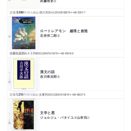
武藤浩史
著
定価:
3,080
円
（10％税込）
四六判
304
頁
2010/05/06
978-4-480-83811-7
ロートレアモン 越境と創造
石井洋二郎
著
出版社品切れ
Ａ５判
608
頁
2008/10/14
978-4-480-83645-8
漢文の話
ちくま学芸文庫
吉川幸次郎
著
定価:
1,210
円
（10％税込）
文庫判
288
頁
2006/10/10
978-4-480-09027-0
文学と悪
ちくま学芸文庫
ジョルジュ・バタイユ
山本功
著
訳