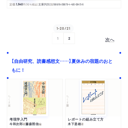
定価:
1,540
円
（10％税込）
文庫判
352
頁
1998/04/09
978-4-480-08415-6
1-20/21
次へ
1
2
【自由研究、読書感想文……】夏休みの宿題のおと
もに！
ちくま文庫
ちくま学芸文庫
考現学入門
レポートの組み立て方
今和次郎
藤森照信
木下是雄
著
編
著