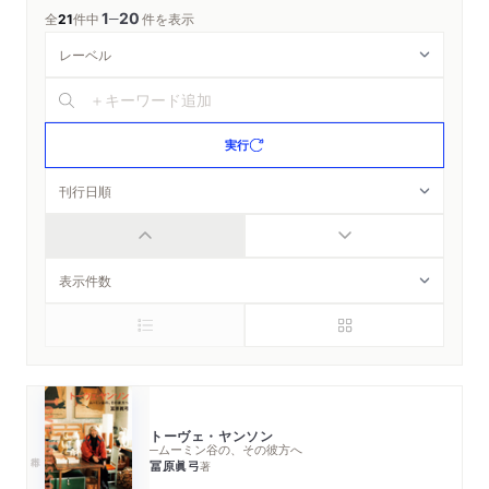
1
20
─
全
21
件中
件を表示
実行
トーヴェ・ヤンソン
─ムーミン谷の、その彼方へ
冨原眞弓
著