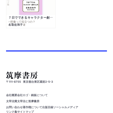
７日でできるキャラクター創作入門
─想像って役立つの？
名取佐和子
著
〒111-8755
東京都台東区蔵前2-5-3
会社概要
会社ロゴ・銘板について
太宰治賞
太宰治と筑摩書房
お問い合わせ
著作権について
出版目録
ソーシャルメディア
リンク集
サイトマップ