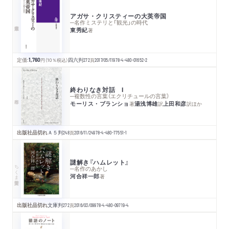
アガサ・クリスティーの大英帝国
─名作ミステリと「観光」の時代
東秀紀
著
定価:
1,760
円
（10％税込）
四六判
272
頁
2017/05/11
978-4-480-01652-2
終わりなき対話 Ⅰ
─複数性の言葉（エクリチュールの言葉）
モーリス・ブランショ
湯浅博雄
上田和彦
著
訳
訳
ほか
出版社品切れ
Ａ５判
248
頁
2016/11/24
978-4-480-77551-1
謎解き『ハムレット』
ちくま学芸文庫
─名作のあかし
河合祥一郎
著
出版社品切れ
文庫判
272
頁
2016/03/09
978-4-480-09719-4