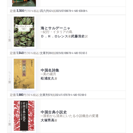
定価:
3,300
円
（10％税込）
四六判
434
頁
2025/07/08
978-4-480-83908-4
海とサルデーニャ
ちくま学芸文庫
─紀行・イタリアの島
Ｄ．Ｈ．ロレンス
武藤浩史
著
訳
定価:
1,540
円
（10％税込）
文庫判
368
頁
2025/02/06
978-4-480-51283-3
中国名詩集
ちくま学芸文庫
─美の歳月
松浦友久
著
定価:
1,980
円
（10％税込）
文庫判
576
頁
2024/11/07
978-4-480-51268-0
中国古典小説史
ちくま学芸文庫
─漢初から清末にいたる小説概念の変遷
大塚秀高
著