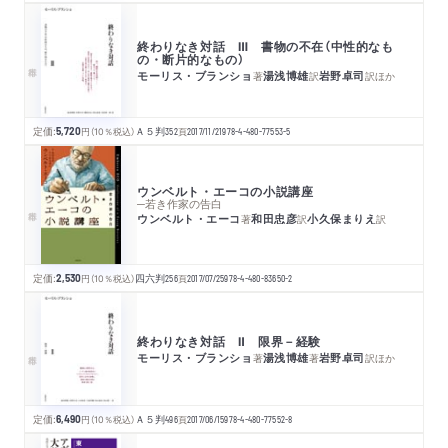
終わりなき対話 Ⅲ 書物の不在（中性的なも
の・断片的なもの）
モーリス・ブランショ
湯浅博雄
岩野卓司
著
訳
訳
ほか
定価:
5,720
円
（10％税込）
Ａ５判
352
頁
2017/11/21
978-4-480-77553-5
ウンベルト・エーコの小説講座
─若き作家の告白
ウンベルト・エーコ
和田忠彦
小久保まりえ
著
訳
訳
定価:
2,530
円
（10％税込）
四六判
256
頁
2017/07/25
978-4-480-83650-2
終わりなき対話 Ⅱ 限界－経験
モーリス・ブランショ
湯浅博雄
岩野卓司
著
著
訳
ほか
定価:
6,490
円
（10％税込）
Ａ５判
496
頁
2017/06/15
978-4-480-77552-8