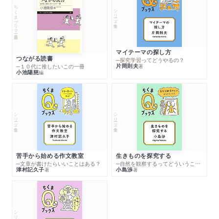
ちくまプリマー新書
シリーズ・全集
マイテーマの探し方
つながる読書
─探究学習ってどうやるの？
片岡則夫
著
─１０代に推したいこの一冊
小池陽慈
編
シリーズ・全集
シリーズ・全集
苦手から始める作文教室
生きものを探究する
─文章が書けたらいいことはある？
─自然を観察するってどういうこと？
津村記久子
小島渉
著
著
シリーズ・全集