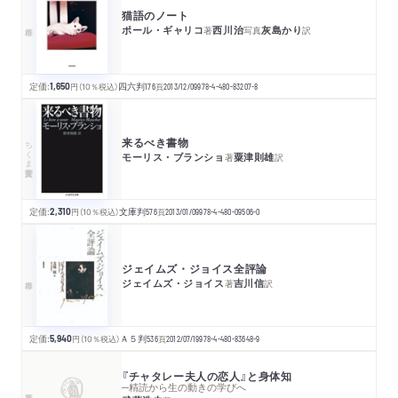
猫語のノート
ポール・ギャリコ
西川治
灰島かり
著
写真
訳
定価:
1,650
円
（10％税込）
四六判
176
頁
2013/12/09
978-4-480-83207-8
来るべき書物
ちくま学芸文庫
モーリス・ブランショ
粟津則雄
著
訳
定価:
2,310
円
（10％税込）
文庫判
576
頁
2013/01/09
978-4-480-09506-0
ジェイムズ・ジョイス全評論
ジェイムズ・ジョイス
吉川信
著
訳
定価:
5,940
円
（10％税込）
Ａ５判
536
頁
2012/07/19
978-4-480-83648-9
『チャタレー夫人の恋人』と身体知
─精読から生の動きの学びへ