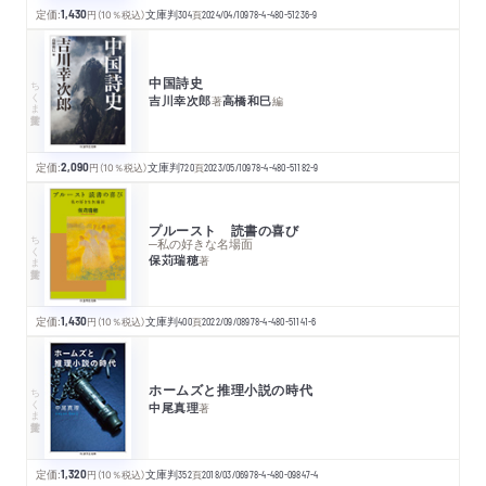
定価:
1,430
円
（10％税込）
文庫判
304
頁
2024/04/10
978-4-480-51236-9
中国詩史
ちくま学芸文庫
吉川幸次郎
高橋和巳
著
編
定価:
2,090
円
（10％税込）
文庫判
720
頁
2023/05/10
978-4-480-51182-9
プルースト 読書の喜び
ちくま学芸文庫
─私の好きな名場面
保苅瑞穂
著
定価:
1,430
円
（10％税込）
文庫判
400
頁
2022/09/08
978-4-480-51141-6
ホームズと推理小説の時代
ちくま学芸文庫
中尾真理
著
定価:
1,320
円
（10％税込）
文庫判
352
頁
2018/03/06
978-4-480-09847-4