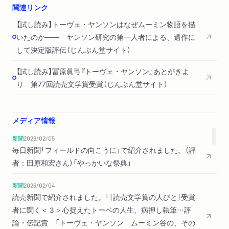
関連リンク
三一歳）
【試し読み】トーヴェ・ヤンソンはなぜムーミン物語を描
第18章 仕事第一主義をあらためて決意する――一九三八‐四四
いたのか―― ヤンソン研究の第一人者による、遺作に
年（二四‐三〇歳）
して決定版評伝（じんぶん堂サイト）
第19章 小さなトロール、世に放たれる――一九三九‐四五年
（二五‐三一歳）
【試し読み】冨原眞弓『トーヴェ・ヤンソン』あとがきよ
第20章 アトスと出逢い、言葉にめざめる――一九四三‐四七年
り 第77回読売文学賞受賞（じんぶん堂サイト）
（二九‐三三歳）
第21章 ヴィヴィカと出逢い、トリオが右往左往する――一九
四六‐四八年（三二‐三四歳）
メディア情報
第22章 トゥーリッキとあたらしい世界へ――一九五五‐七〇年
新聞
2026/02/05
（四一‐五六歳）
毎日新聞「フィールドの向こうに」で紹介されました。（評
第23章 シグネの旅立ちとムーミン谷の終焉――一九七〇年
者：田原和宏さん）「やっかいな祭典」
（五六歳）
あとがき
新聞
2026/02/04
註
読売新聞で紹介されました。「［読売文学賞の人びと］受賞
トーヴェ・ヤンソン作品および評伝 邦訳一覧
者に聞く＜３＞心捉えたトーベの人生、病押し執筆…評
図版出典
論・伝記賞 「トーヴェ・ヤンソン ムーミン谷の、その