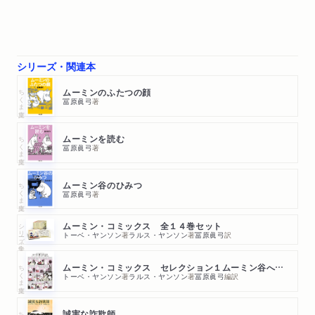
シリーズ・関連本
ちくま文庫
ムーミンのふたつの顔
冨原眞弓
著
ちくま文庫
ムーミンを読む
冨原眞弓
著
ちくま文庫
ムーミン谷のひみつ
冨原眞弓
著
シリーズ・全集
ムーミン・コミックス 全１４巻セット
トーベ・ヤンソン
著
ラルス・ヤンソン
著
冨原眞弓
訳
ちくま文庫
ムーミン・コミックス セレクション１ムーミン谷へようこそ
トーベ・ヤンソン
著
ラルス・ヤンソン
著
冨原眞弓
編訳
誠実な詐欺師