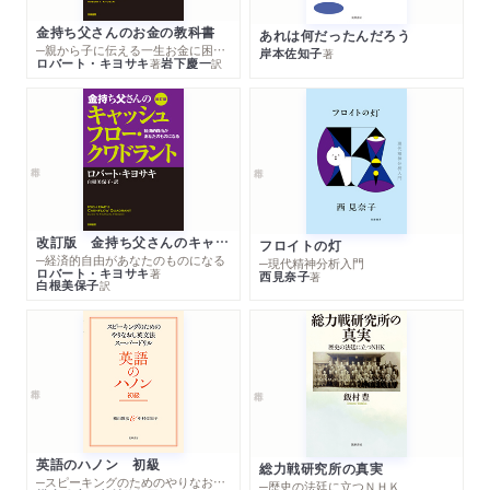
金持ち父さんのお金の教科書
あれは何だったんだろう
─親から子に伝える一生お金に困らない考え方
岸本佐知子
著
ロバート・キヨサキ
岩下慶一
著
訳
改訂版 金持ち父さんのキャッシュフロー・クワドラント
フロイトの灯
─経済的自由があなたのものになる
─現代精神分析入門
ロバート・キヨサキ
著
西見奈子
著
白根美保子
訳
英語のハノン 初級
総力戦研究所の真実
─スピーキングのためのやりなおし英文法スーパードリル
─歴史の法廷に立つＮＨＫ