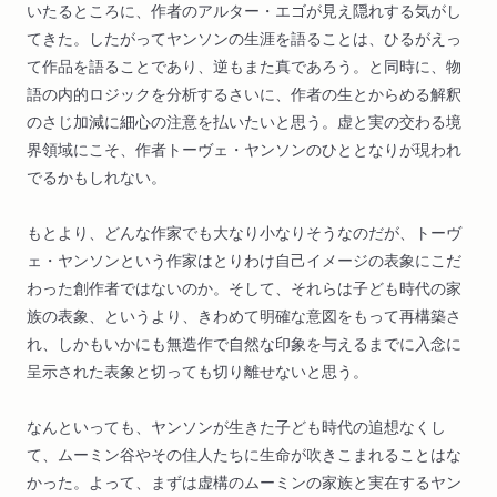
いたるところに、作者のアルター・エゴが見え隠れする気がし
てきた。したがってヤンソンの生涯を語ることは、ひるがえっ
て作品を語ることであり、逆もまた真であろう。と同時に、物
語の内的ロジックを分析するさいに、作者の生とからめる解釈
のさじ加減に細心の注意を払いたいと思う。虚と実の交わる境
界領域にこそ、作者トーヴェ・ヤンソンのひととなりが現われ
でるかもしれない。
もとより、どんな作家でも大なり小なりそうなのだが、トーヴ
ェ・ヤンソンという作家はとりわけ自己イメージの表象にこだ
わった創作者ではないのか。そして、それらは子ども時代の家
族の表象、というより、きわめて明確な意図をもって再構築さ
れ、しかもいかにも無造作で自然な印象を与えるまでに入念に
呈示された表象と切っても切り離せないと思う。
なんといっても、ヤンソンが生きた子ども時代の追想なくし
て、ムーミン谷やその住人たちに生命が吹きこまれることはな
かった。よって、まずは虚構のムーミンの家族と実在するヤン