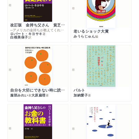
改訂版 金持ち父さん 貧乏父さん
─アメリカの金持ちが教えてくれるお金の哲学
老いるショック大賞
ロバート・キヨサキ
著
みうらじゅん
編
白根美保子
訳
自分を大切にできない時に読む本
パルト
服部みれい
大原扁理
加納愛子
著
著
著