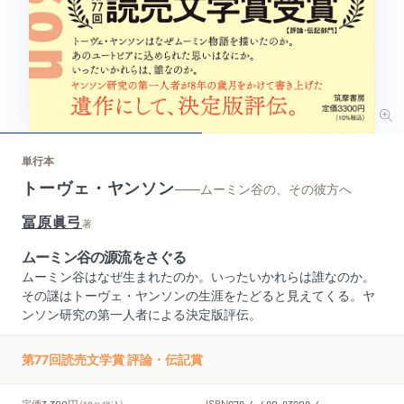
単行本
トーヴェ・ヤンソン
——ムーミン谷の、その彼方へ
冨原眞弓
著
ムーミン谷の源流をさぐる
ムーミン谷はなぜ生まれたのか。いったいかれらは誰なのか。
その謎はトーヴェ・ヤンソンの生涯をたどると見えてくる。ヤ
ンソン研究の第一人者による決定版評伝。
第77回読売文学賞 評論・伝記賞
円
定価
ISBN
3,300
978-4-480-83908-4