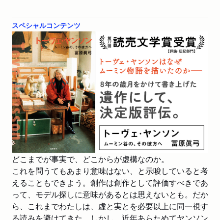
編集附記
彼方（かなた）へ」 冨原眞弓さん」
スペシャルコンテンツ
新聞
2025/09/27
朝日新聞で紹介されました。（評者：石井美保さん）「自分
であろうとする真随に共感」
新聞
2025/09/21
共同通信より書評が配信されました。（評者：柗村裕子さん）「虚
実の境に浮かぶ作者像」※以降、京都新聞ほか各地方紙に掲載
WEB
2025/09/21
リアルサウンド ブックで紹介されました。「ムーミン谷は
なぜ生まれたのか？ ヤンソン研究の第一人者が解き明か
す、創作と人生」
どこまでが事実で、どこからが虚構なのか。
これを問うてもあまり意味はない、と示唆していると考
新聞
2025/09/14
えることもできよう。創作は創作として評価すべきであ
産経新聞で紹介されました。（評者：祖父江慎さん）「ムー
って、モデル探しに意味があるとは思えないとも。だか
ミン作者 丸ごと」
ら、これまでわたしは、虚と実とを必要以上に同一視す
る読みを避けてきた。しかし、近年あらためてヤンソン