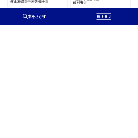
横山雅彦
中村佐知子
著
著
飯村豊
著
本をさがす
【自由研究、読書感想文……】夏休みの宿題のおと
もに！
ちくまプリマー新書
つながる読書
─１０代に推したいこの一冊
小池陽慈
編