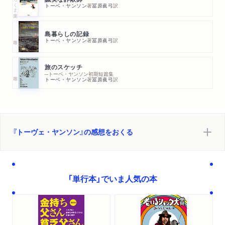
ちくま文庫
トーベ・ヤンソン
著
冨原眞弓
訳
島暮らしの記録
トーベ・ヤンソン
著
冨原眞弓
訳
旅のスケッチ
─トーベ・ヤンソン初期短篇集
トーベ・ヤンソン
著
冨原眞弓
訳
『トーヴェ・ヤンソン』の感想をおくる
「単行本」でいま人気の本