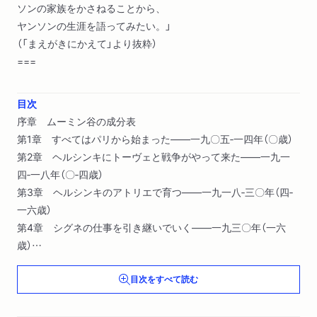
ソンの家族をかさねることから、
ヤンソンの生涯を語ってみたい。」
（「まえがきにかえて」より抜粋）
===
目次
序章 ムーミン谷の成分表
第1章 すべてはパリから始まった――一九〇五‐一四年（〇歳）
第2章 ヘルシンキにトーヴェと戦争がやって来た――一九一
四‐一八年（〇‐四歳）
第3章 ヘルシンキのアトリエで育つ――一九一八‐三〇年（四‐
一六歳）
第4章 シグネの仕事を引き継いでいく――一九三〇年（一六
歳）
第5章 ペッリンゲの島でママとパパと夏をすごす――一九二
目次をすべて読む
〇‐三〇年（六‐一六歳）
第6章 ストックホルムで愉快な叔父たちとくらす――一九三
〇‐三三年（一六‐一九歳）