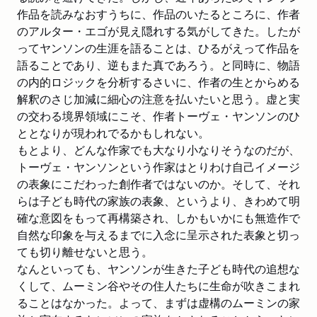
雑誌
2025/09/04
作品を読みなおすうちに、作品のいたるところに、作者
「週刊新潮」9月11日号「15行本棚」で紹介されました。
のアルター・エゴが見え隠れする気がしてきた。したが
ってヤンソンの生涯を語ることは、ひるがえって作品を
雑誌
2025/09/01
語ることであり、逆もまた真であろう。と同時に、物語
「週刊エコノミスト」9月9日号「Book Review」で紹介され
の内的ロジックを分析するさいに、作者の生とからめる
ました。
解釈のさじ加減に細心の注意を払いたいと思う。虚と実
の交わる境界領域にこそ、作者トーヴェ・ヤンソンのひ
新聞
2025/08/25
読売新聞夕刊「本よみうり堂 トレンド館」で紹介されまし
ととなりが現われでるかもしれない。
た。「作者と直接交流」
もとより、どんな作家でも大なり小なりそうなのだが、
トーヴェ・ヤンソンという作家はとりわけ自己イメージ
新聞
2025/08/16
の表象にこだわった創作者ではないのか。そして、それ
日本経済新聞で紹介されました。（評者:森絵都さん）
らは子ども時代の家族の表象、というより、きわめて明
確な意図をもって再構築され、しかもいかにも無造作で
新聞
2025/08/10
自然な印象を与えるまでに入念に呈示された表象と切っ
読売新聞「本よみうり堂」で紹介されました。（評者:奈倉有
ても切り離せないと思う。
里さん）
なんといっても、ヤンソンが生きた子ども時代の追想な
くして、ムーミン谷やその住人たちに生命が吹きこまれ
新聞
2025/07/23
ることはなかった。よって、まずは虚構のムーミンの家
朝日新聞「天声人語」で紹介されました。