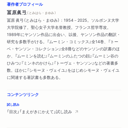
著作者プロフィール
第7章 テクニスで技術と自由を得る――一九三〇‐三三年（一
冨原眞弓
（ とみはら・まゆみ ）
六‐一九歳）
冨原 眞弓（とみはら・まゆみ）：1954－2025。ソルボンヌ大学
第8章 アテネウムが分断されていく――一九三三‐三七年（一
大学院修了。聖心女子大学名誉教授。フランス哲学専攻。
九‐二三歳）
1989年にヤンソン作品に出会い、以後、ヤンソン作品の翻訳・
第9章 芸術家になりたい――一九三三‐三七年（一九‐二三歳）
研究を多数手がける。『ムーミン・コミックス』全14巻、『トー
第10章 パリとベルリン、ふたつの衝撃に見舞われる――一九
ベ・ヤンソン・コレクション』全8冊などのヤンソンの訳書のほ
三四年（二〇歳）
か、『ムーミンを読む』『ムーミンのふたつの顔』『ムーミン谷の
第11章 パリに留学しセーヌ左岸に両親の足跡を追う――一九
ひみつ』『ミンネのかけら』『トーヴェ・ヤンソン』などの著書多
三八年（二三‐二四歳）
数。ほかに『シモーヌ・ヴェイユ』をはじめシモーヌ・ヴェイユ
第12章 パリでアトリエを選ぶ――一九三八年（二三‐二四歳）
に関連する著訳書も多数ある。
第13章 ブルターニュの島で絵を描く――一九三八年（二三‐二
四歳）
第14章 ひとりでイタリアを旅する――一九三九年（二五歳）
コンテンツリンク
第15章 『ガルム』でスターリンとヒトラーを描く――一九三
試し読み
九‐四五年（二五‐三一歳）
「目次」「まえがきにかえて」試し読み
第16章 戦争が始まり、友人は決意する――一九三九‐四五年
（二五‐三一歳）
第17章 家族がしずかに壊れていく――一九三九‐四五年（二五‐