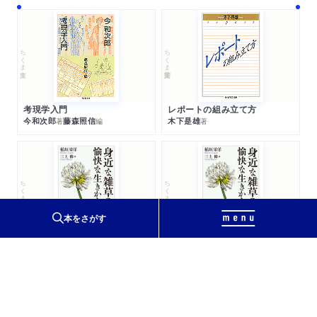
ちくま文庫
ちくま学芸文庫
考現学入門
レポートの組み立て方
今和次郎
藤森照信
木下是雄
著
編
著
ちくま文庫
ちくま文庫
本をさがす
身近な雑草の愉快な生きかた
身近な雑草の愉快な生きかた
三上修
稲垣栄洋
三上修
稲垣栄洋
著
著
著
著