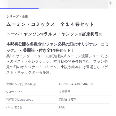
シリーズ・全集
ムーミン・コミックス 全１４巻セット
トーベ・ヤンソン
ラルス・ヤンソン
冨原眞弓
著
著
訳
本邦初公開を多数含むファン必見の幻のオリジナル・コミ
ック。 ＜美麗箱＞付き全14巻セット！
英「イヴニング・ニューズ」紙連載の「ムーミン漫画シリーズ」か
らのベスト・セレクション。本邦初公開を多数含む、ファン必
見の幻のオリジナル・コミック。小説や絵本には登場しないゲ
スト・キャラクターも多彩。
円
定価
ISBN
21,560
（10％税込）
978-4-480-77040-0
Cコード
整理番号
0379
Ｂ５変判
刊行日
判型
2001/08/30
頁
ページ数
解説
0