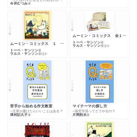
今井むつみ
著
シリーズ・全集
シリーズ・全集
ムーミン・コミックス 全１４巻セット
トーベ・ヤンソン
著
ムーミン・コミックス １ 黄金のしっぽ
ラルス・ヤンソン
著
ほか
トーベ・ヤンソン
著
ラルス・ヤンソン
著
ほか
シリーズ・全集
シリーズ・全集
苦手から始める作文教室
マイテーマの探し方
─文章が書けたらいいことはある？
─探究学習ってどうやるの？
津村記久子
片岡則夫
著
著
シリーズ・全集