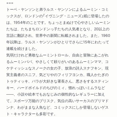
===
トーベ・ヤンソンと弟ラルス・ヤンソンによるムーミン・コミ
ックスが、ロンドンの「イヴニング・ニューズ」紙に登場したの
は、1954年のことです。ちょっとまぬけで心やさしいムーミン
たちは、たちまちロンドンっ子たちの人気者となり、20以上の
言語に翻訳され、世界中の新聞に転載されました。また、1960
年以降は、ラルス・ヤンソンがひとりでさらに15年にわたって
連載を続けました。
気弱だけれど勇敢なムーミントロール、自由と冒険にあこがれ
るムーミンパパ、やさしくて頼りがいのあるムーミンママ、コ
ケティッシュなスノークの女の子、放浪の詩人スナフキン、現
実主義者のスニフ、気どりやのフィリフヨンカ、職人かたぎの
トゥティッキ、バラが大好きな署長さん、悪さをするスティン
キー、ハードボイルドのちびのミィ、惚れっぽいミムラなど
――、小説や絵本でもおなじみの個性的なレギュラーに加え
て、スポーツ万能のブリスク、気位の高いサーカスのプリマド
ンナ、わがままな人魚など、コミックスにしか登場しないゲス
ト・キャラクターも多彩です。