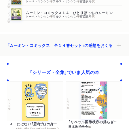
トーベ・ヤンソン
著
ラルス・ヤンソン
著
冨原眞弓
訳
シリーズ・全集
ムーミン・コミックス１４ ひとりぼっちのムーミン
トーベ・ヤンソン
著
ラルス・ヤンソン
著
冨原眞弓
訳
『ムーミン・コミックス 全１４巻セット』の感想をおくる
「シリーズ・全集」でいま人気の本
シリーズ・全集
シリーズ・全集
「リベラル国際秩序の揺らぎ」再考 年報政治学２０２６‐Ⅰ
ＡＩにはない「思考力」の身につけ方
日本政治学会
編
─ことばの学びはなぜ大切なのか？