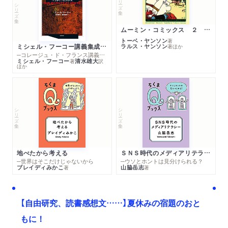
シリーズ・全集
ムーミン・コミックス ２ あこがれの遠い土地
トーベ・ヤンソン
著
ミシェル・フーコー講義集成１０ 主体性と真理
ラルス・ヤンソン
著
ほか
─コレージュ・ド・フランス講義１９８０－１９８１年度
ミシェル・フーコー
清水雄大
著
訳
ほか
シリーズ・全集
シリーズ・全集
地べたから考える
ＳＮＳ時代のメディアリテラシー
─世界はそこだけじゃないから
─ウソとホントは見分けられる？
ブレイディみかこ
山脇岳志
著
著
【自由研究、読書感想文……】夏休みの宿題のおと
もに！