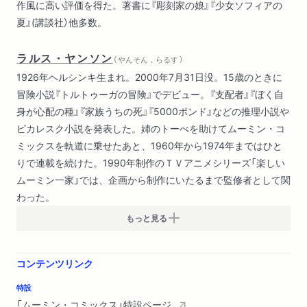
作風に高い評価を得た。著書に『彫刻家の娘』『少女ソフィアの
夏』(講談社）他多数。
ラルス・ヤンソン
（ やんそん，らるす ）
1926年ヘルシンキ生まれ。2000年7月31日没。15歳のときに
冒険小説『トルトゥーガの冒険』でデビュー。『支配者』『ぼく自
身が心配の種』『家族うちの死』『5000ポンド』などの推理小説や
ピカレスク小説を発表した。姉のトーべを助けてムーミン・コ
ミックスを軌道に乗せたあと、1960年から1974年まではひと
りで連載を続けた。1990年制作のＴＶアニメシリーズ「楽しい
ムーミン一家」では、企画から制作にいたるまで監修者として関
わった。
もっと見る
コンテンツリンク
特設
「ムーミン・コミックス」特設ページ