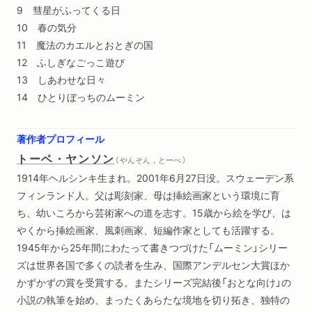
9 彗星がふってくる日
10 春の気分
11 魔法のカエルとおとぎの国
12 ふしぎなごっこ遊び
13 しあわせな日々
14 ひとりぼっちのムーミン
著作者プロフィール
トーベ・ヤンソン
（ やんそん，とーべ ）
1914年ヘルシンキ生まれ。2001年6月27日没。スウェーデン系
フィンランド人。父は彫刻家、母は挿絵画家という環境に育
ち、幼いころから芸術家への道を志す。15歳から絵を学び、は
やくから挿絵画家、風刺画家、短編作家としても活躍する。
1945年から25年間にわたって書きつづけた「ムーミン」シリー
ズは世界各国で多くの読者を生み、国際アンデルセン大賞ほか
かずかずの賞を受賞する。またシリーズ完結後「おとな向け」の
小説の執筆を始め、まったくあらたな境地を切り拓き、独特の