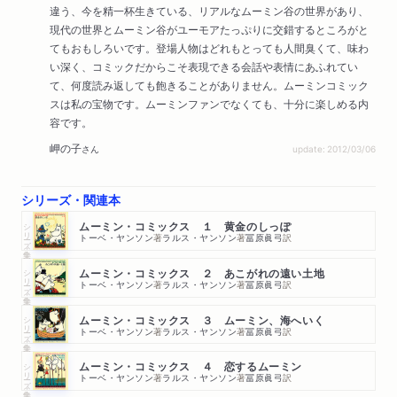
違う、今を精一杯生きている、リアルなムーミン谷の世界があり、
現代の世界とムーミン谷がユーモアたっぷりに交錯するところがと
てもおもしろいです。登場人物はどれもとっても人間臭くて、味わ
い深く、コミックだからこそ表現できる会話や表情にあふれてい
て、何度読み返しても飽きることがありません。ムーミンコミック
スは私の宝物です。ムーミンファンでなくても、十分に楽しめる内
容です。
岬の子
さん
update: 2012/03/06
シリーズ・関連本
シリーズ・全集
ムーミン・コミックス １ 黄金のしっぽ
トーベ・ヤンソン
著
ラルス・ヤンソン
著
冨原眞弓
訳
シリーズ・全集
ムーミン・コミックス ２ あこがれの遠い土地
トーベ・ヤンソン
著
ラルス・ヤンソン
著
冨原眞弓
訳
シリーズ・全集
ムーミン・コミックス ３ ムーミン、海へいく
トーベ・ヤンソン
著
ラルス・ヤンソン
著
冨原眞弓
訳
シリーズ・全集
ムーミン・コミックス ４ 恋するムーミン
トーベ・ヤンソン
著
ラルス・ヤンソン
著
冨原眞弓
訳