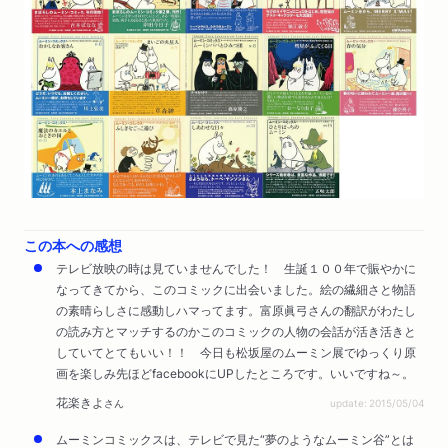
この本への感想
テレビ放映の時は見ていませんでした！ 生誕１００年で賑やかに
なってきてから、このコミックに出会いました。絵の繊細さと物語
の素晴らしさに感動しハマってます。富原眞弓さんの翻訳がわたし
の読み方とマッチするのかこのコミックの人物の会話が活き活きと
していてとてもいい！！ 今日も松坂屋のムーミン展でゆっくり原
画を楽しみ先ほどfacebookにUPしたところです。いいですね～。
花楽きよ
さん
update: 2015/05/04
ムーミンコミックスは、テレビで見た“夢のようなムーミン谷”とは