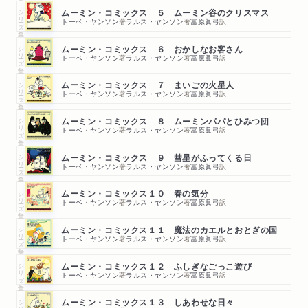
シリーズ・全集
ムーミン・コミックス ５ ムーミン谷のクリスマス
トーベ・ヤンソン
著
ラルス・ヤンソン
著
冨原眞弓
訳
シリーズ・全集
ムーミン・コミックス ６ おかしなお客さん
トーベ・ヤンソン
著
ラルス・ヤンソン
著
冨原眞弓
訳
シリーズ・全集
ムーミン・コミックス ７ まいごの火星人
トーベ・ヤンソン
著
ラルス・ヤンソン
著
冨原眞弓
訳
シリーズ・全集
ムーミン・コミックス ８ ムーミンパパとひみつ団
トーベ・ヤンソン
著
ラルス・ヤンソン
著
冨原眞弓
訳
シリーズ・全集
ムーミン・コミックス ９ 彗星がふってくる日
トーベ・ヤンソン
著
ラルス・ヤンソン
著
冨原眞弓
訳
シリーズ・全集
ムーミン・コミックス１０ 春の気分
トーベ・ヤンソン
著
ラルス・ヤンソン
著
冨原眞弓
訳
シリーズ・全集
ムーミン・コミックス１１ 魔法のカエルとおとぎの国
トーベ・ヤンソン
著
ラルス・ヤンソン
著
冨原眞弓
訳
シリーズ・全集
ムーミン・コミックス１２ ふしぎなごっこ遊び
トーベ・ヤンソン
著
ラルス・ヤンソン
著
冨原眞弓
訳
シリーズ・全集
ムーミン・コミックス１３ しあわせな日々