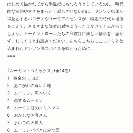
はじめて描かれてから半世紀にもなろうとしているのに、時代
的な制約や古さをまったく感じさせないのは、ヤンソン姉弟が
得意とするパロディやユーモアのセンスが、特定の時代や場所
をこえて、さまざまな読者の感性にうったえかけてくるからで
しょう。ムーミントロールたちの底抜けに楽しい物語を、急が
ず、じっくりとお読みください。あちらこちらにこっそりと仕
込まれたヤンソン風スパイスを味わうために。
===
『ムーミン・コミックス』（全14巻）
1 黄金のしっぽ
2 あこがれの遠い土地
3 ムーミン、海へいく
4 恋するムーミン
5 ムーミン谷のクリスマス
6 おかしなお客さん
7 まいごの火星人
8 ムーミンパパとひみつ団