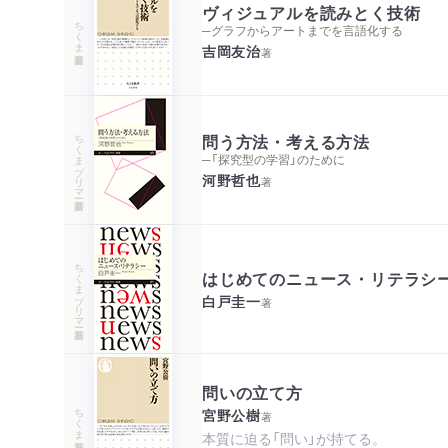
ヴィジュアルを読みとく技術
ちくま新書
─グラフからアートまでを言語化する
吉岡友治
著
ちくまプリマー新書
問う方法・考える方法
─「探究型の学習」のために
河野哲也
著
ちくまプリマー新書
はじめてのニュース・リテラシ
白戸圭一
著
問いの立て方
ちくま新書
宮野公樹
著
本質に迫る「問い」が持てる。