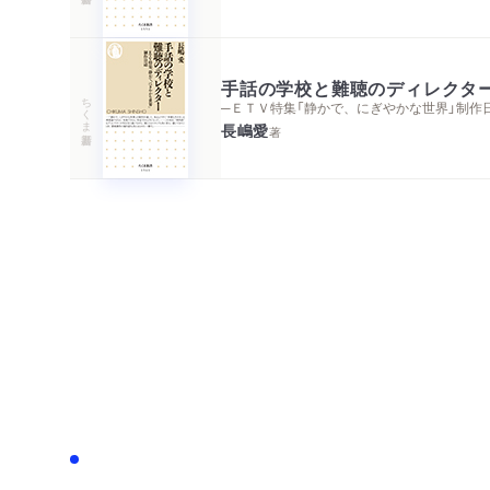
手話の学校と難聴のディレクタ
ちくま新書
─ＥＴＶ特集「静かで、にぎやかな世界」制作
長嶋愛
著