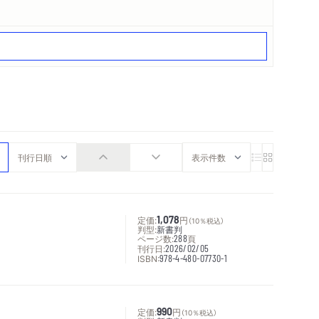
定価:
1,078
円
（10％税込）
判型:
新書判
ページ数:
288
頁
刊行日:
2026/02/05
ISBN:
978-4-480-07730-1
定価:
990
円
（10％税込）