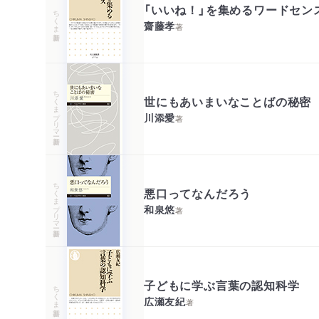
「いいね！」を集めるワードセン
ちくま新書
齋藤孝
著
ちくまプリマー新書
世にもあいまいなことばの秘密
川添愛
著
ちくまプリマー新書
悪口ってなんだろう
和泉悠
著
子どもに学ぶ言葉の認知科学
ちくま新書
広瀬友紀
著