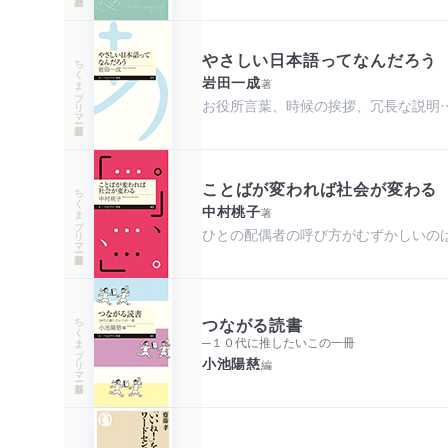
やさしい日本語ってなんだろう
ちくまプリマー新書
岩田一成
著
お役所言葉、時候の挨拶、冗長な説明…
ことばが変われば社会が変わる
ちくまプリマー新書
中村桃子
著
ひとの配偶者の呼び方がむずかしいの
ちくまプリマー新書
つながる読書
─１０代に推したいこの一冊
小池陽慈
編