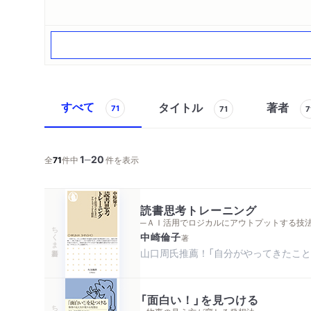
すべて
タイトル
著者
71
71
7
1
20
─
全
71
件中
件を表示
読書思考トレーニング
─ＡＩ活用でロジカルにアウトプットする技
ちくま新書
中崎倫子
著
山口周氏推薦！「自分がやってきたこと
「面白い！」を見つける