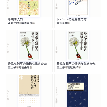
ちくま文庫
ちくま学芸文庫
考現学入門
レポートの組み立て方
今和次郎
藤森照信
木下是雄
著
編
著
ちくま文庫
ちくま文庫
身近な雑草の愉快な生きかた
身近な雑草の愉快な生きかた
三上修
稲垣栄洋
三上修
稲垣栄洋
著
著
著
著
ちくまプリマー新書
ちくま新書