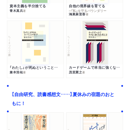
資本主義を半分捨てる
自他の境界線を育てる
青木真兵
─「私」を守るバウンダリー
著
鴻巣麻里香
著
ちくまプリマー新書
ちくまプリマー新書
「わたし」が死ぬということの哲学
カードゲームで本当に強くなる考え方
兼本浩祐
茂里憲之
著
著
【自由研究、読書感想文……】夏休みの宿題のおと
もに！