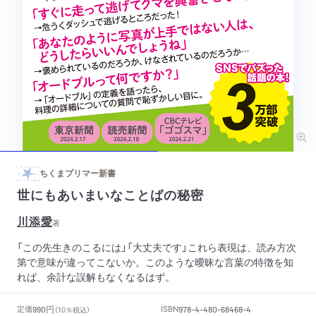
ちくまプリマー新書
世にもあいまいなことばの秘密
川添愛
著
「この先生きのこるには」「大丈夫です」これら表現は、読み方次
第で意味が違ってこないか。このような曖昧な言葉の特徴を知
れば、余計な誤解もなくなるはず。
円
定価
ISBN
990
（10％税込）
978-4-480-68468-4