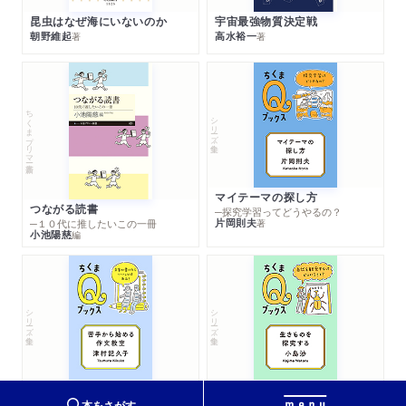
昆虫はなぜ海にいないのか
宇宙最強物質決定戦
朝野維起
高水裕一
著
著
ちくまプリマー新書
シリーズ・全集
マイテーマの探し方
つながる読書
─探究学習ってどうやるの？
片岡則夫
著
─１０代に推したいこの一冊
小池陽慈
編
シリーズ・全集
シリーズ・全集
苦手から始める作文教室
生きものを探究する
─文章が書けたらいいことはある？
─自然を観察するってどういうこと？
本をさがす