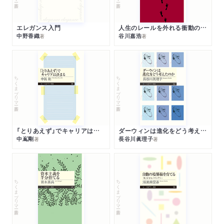
エレガンス入門
人生のレールを外れる衝動のみつけかた
中野香織
谷川嘉浩
著
著
ちくまプリマー新書
ちくまプリマー新書
「とりあえず」でキャリアは決まる
ダーウィンは進化をどう考えたのか
中嶌剛
長谷川眞理子
著
著
ちくまプリマー新書
ちくまプリマー新書