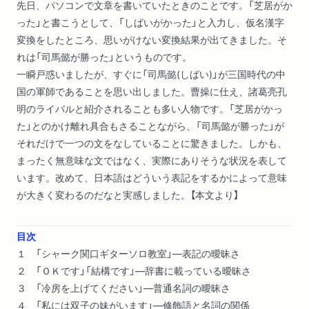
先日、パソコンで文章を書いていたときのことです。「芝居がか
った」と書こうとして、「しばいがかった」と入力し、仮名漢字
変換をしたところ、思いがけない変換結果が出てきました。そ
れは「司馬懿が勝った」というものです。
一瞬戸惑いましたが、すぐに「司馬懿(しばい)」が三国時代の中
国の軍師であることを思い出しました。曹操に仕え、諸葛亮孔
明のライバルと紹介されることも多い人物です。「芝居がかっ
た」とのかけ離れ具合もさることながら、「司馬懿が勝った」が
それだけで一つの文をなしていることに驚きました。しかも、
まったく無意味な文ではなく、実際にありそうな状況を表して
います。改めて、日本語はどういう表記をするかによって意味
が大きく変わるのだなと実感しました。【本文より】
目次
１ 「シャーク関口ギターソロ教室」―表記の曖昧さ
２ 「ＯＫです」「結構です」―辞書に載っている曖昧さ
３ 「冷房を上げてください」―普通名詞の曖昧さ
４ 「私には双子の妹がいます」―修飾語と名詞の関係