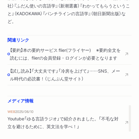
社）『ふだん使いの言語学』（新潮選書）『わかってもらうというこ
と』（KADOKAWA）『パンチラインの言語学』（朝日新聞出版）な
ど。
関連リンク
【要約】本の要約サービス flier(フライヤー) ※要約全文を
読むには、flierの会員登録・ログインが必要となります
【試し読み】「大丈夫です」「冷房を上げて」……SNS、メー
ル時代の必読書！（じんぶん堂サイト）
メディア情報
WEB
2025/06/10
Youtube「ゆる言語ラジオ」で紹介されました。「不毛な対
立を避けるために、英文法を学べ！」