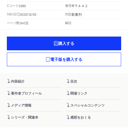
Cコード
整理番号
0280
４４２
新書判
刊行日
判型
2023/12/05
頁
ページ数
解説
240
購入する
電子版を購入する
内容紹介
目次
著作者プロフィール
関連リンク
メディア情報
スペシャルコンテンツ
シリーズ・関連本
感想をおくる