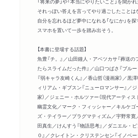
「将来の夢」や「本当にやりたいこと」を聞か
それっぽい答えを言ってやり過ごしたことは
自分を忘れるほど夢中になれる「なにか」を探
スマホを置いて一歩を踏み出そう。
【本書に登場する話題】
魚豊『チ。』／山田鐘人・アベツカサ『葬送の
たらスライムだった件』／山口つばさ『ブルー
『弱キャラ友崎くん』／香山哲（漫画家）／黒
ィリアム・ギブスン『ニューロマンサー』／ジ
家）／ジェニー・ホルツァー（現代アーティス
幽霊文化／マーク・フィッシャー／キルケゴ
ズ・テイラー／プラグマティズム／宇野常寛
田真生／けんすう『物語思考』／ダニエル・ピ
０』／クレイトン・クリステンセン『イノベー