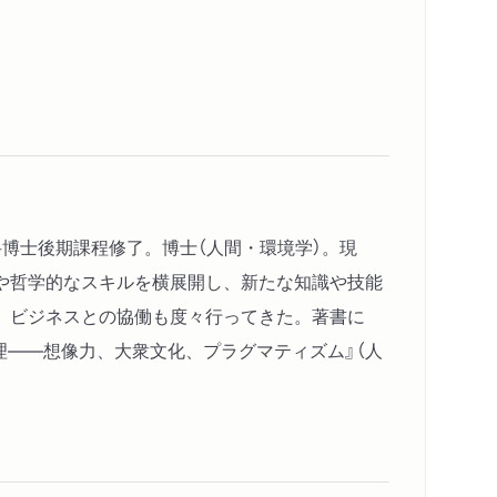
科博士後期課程修了。博士（人間・環境学）。現
や哲学的なスキルを横展開し、新たな知識や技能
、ビジネスとの協働も度々行ってきた。著書に
理――想像力、大衆文化、プラグマティズム』（人
内容紹介・目次
著作者プロフィール
コンテンツリンク