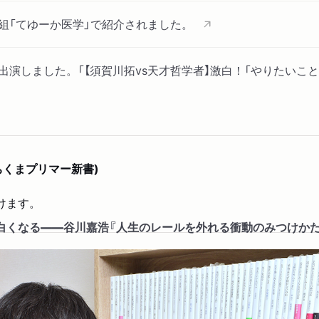
組「てゆーか医学」で紹介されました。
が出演しました。「【須賀川拓vs天才哲学者】激白！「やりたいこ
が出演しました。「【天才哲学者vs須賀川拓】激白！「日本教育は
ちくまプリマー新書)
ブックで著者インタビューが掲載されました。「正解探しより
生のレールを外れる衝動のみつけかた』インタビュー」
けます。
くなる――谷川嘉浩『人生のレールを外れる衝動のみつけかた』
PANに著者インタビューが掲載されました。「人生のレールを外れる
25年3月号で谷川嘉浩さんと魚豊さんの対談が掲載されました。