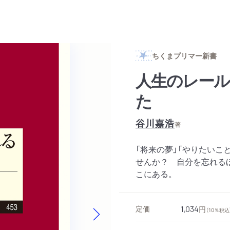
ちくまプリマー新書
人生のレール
た
谷川嘉浩
著
「将来の夢」「やりたいこ
せんか？ 自分を忘れる
こにある。
定価
1,034
円
（10％税込
Next slide