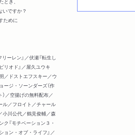
れたとき、
ないですか？
すために
フリーレン』／伏瀬『転生し
ピリオド』／屋久ユウキ
澤明／ドストエフスキー／ウ
ョージ・ソーンダーズ（作
ト）／空揚げの無料配布／
ール／フロイト／チャール
／小川公代／鶴見俊輔／森
ンク『モチベーション３・
ション・オブ・ライフ』／