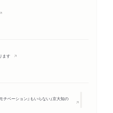
関連リンク
メディア情報
スペシャルコンテンツ
シリーズ・関連本
感想をおくる
なります
モチベーション』もいらない」京大知の