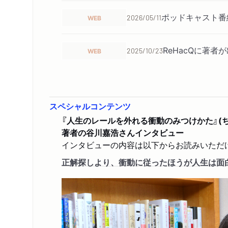
ポッドキャスト番
WEB
2026/05/11
ReHacQに著者
WEB
2025/10/23
ReHacQに著者
WEB
2025/10/15
る」衝動の力とは」
スペシャルコンテンツ
『人生のレールを外れる衝動のみつけかた』(
リアルサウンド 
WEB
2025/08/23
著者の谷川嘉浩さんインタビュー
――谷川嘉浩『人
インタビューの内容は以下からお読みいただ
正解探しより、衝動に従ったほうが人生は面白
Forbes JA
WEB
2025/08/19
月刊『同朋』20
雑誌
2025/03/01
の熱。」