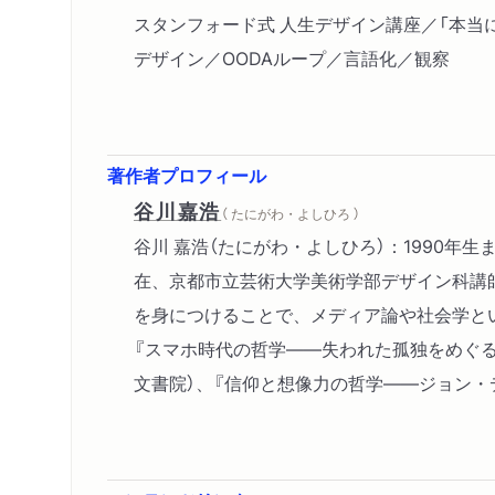
スタンフォード式 人生デザイン講座／「本当
デザイン／OODAループ／言語化／観察
著作者プロフィール
谷川嘉浩
（ たにがわ・よしひろ ）
谷川 嘉浩（たにがわ・よしひろ）：1990
在、京都市立芸術大学美術学部デザイン科講
を身につけることで、メディア論や社会学と
『スマホ時代の哲学――失われた孤独をめぐる
文書院）、『信仰と想像力の哲学――ジョン・