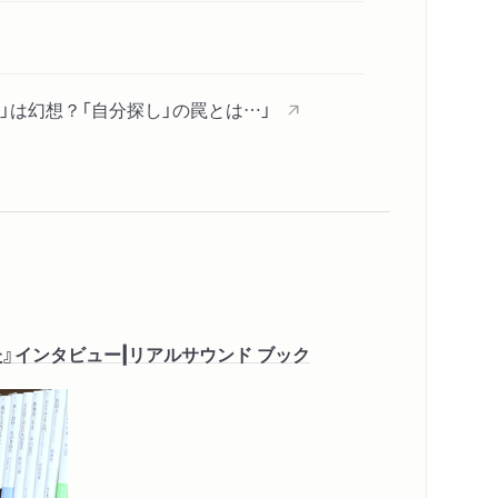
と」は幻想？「自分探し」の罠とは…」
抑圧」学校や受験教育が奪う？「自分を裏切
、衝動に従ったほうが人生は面白くなる
インタビュー|リアルサウンド ブック
「衝動」が大切な理由」
「陰謀論の快楽、フィクション・歴史・恋