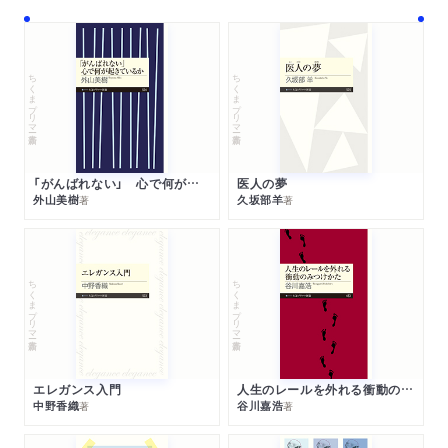
ちくまプリマー新書
ちくまプリマー新書
「がんばれない」 心で何が起きているか
医人の夢
外山美樹
久坂部羊
著
著
ちくまプリマー新書
ちくまプリマー新書
エレガンス入門
人生のレールを外れる衝動のみつけかた
中野香織
谷川嘉浩
著
著