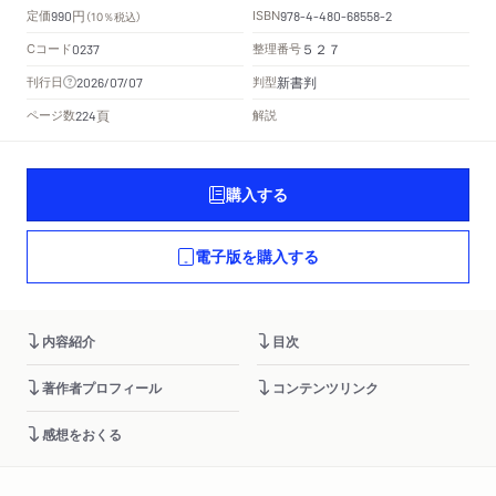
円
定価
ISBN
990
（10％税込）
978-4-480-68558-2
Cコード
整理番号
0237
５２７
新書判
刊行日
判型
2026/07/07
頁
ページ数
解説
224
購入する
電子版を購入する
内容紹介
目次
著作者プロフィール
コンテンツリンク
感想をおくる