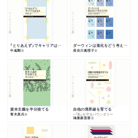
ちくまプリマー新書
ちくまプリマー新書
「とりあえず」でキャリアは決まる
ダーウィンは進化をどう考えたのか
中嶌剛
長谷川眞理子
著
著
ちくまプリマー新書
ちくまプリマー新書
資本主義を半分捨てる
自他の境界線を育てる
青木真兵
─「私」を守るバウンダリー
著
鴻巣麻里香
著