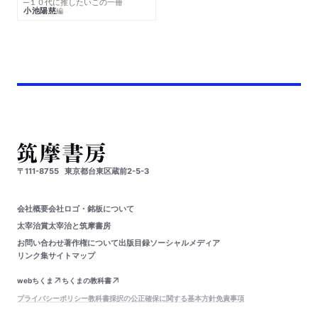
─１０代に推したいこの一冊
小池陽慈
編
〒111-8755
東京都台東区蔵前2-5-3
会社概要
会社ロゴ・銘板について
太宰治賞
太宰治と筑摩書房
お問い合わせ
著作権について
出版目録
ソーシャルメディア
リンク集
サイトマップ
webちくま
ちくまの教科書
プライバシーポリシー
教科書採択の公正確保に関する基本方針
免責事項