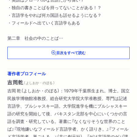
・独自の書きことばを持ってないことがある！？
・言語学をやれば何カ国語も話せるようになる？
・フィールドへ出ていく言語学もある
第二章 社会の中のことば
・世界共通語を作れば便利なのか？
目次をすべて読む
・ことばは文化を色濃く反映している
・話す人がいなくなるとことばは滅びる
・ことばが滅びる時／ことばが生まれる時
著作者プロフィール
吉岡乾
（ よしおか・のぼる ）
吉岡 乾（よしおか・のぼる）：1979年千葉県生まれ。博士。国立
民族学博物館准教授、総合研究大学院大学准教授。専門は記述
言語学、ブルシャスキー語。大学院進学を機にブルシャスキー
語の研究を開始して後、パキスタン北部を中心にいくつかの言
語を調査・研究している。著書に『なくなりそうな世界のこと
ば』『現地嫌いなフィールド言語学者、かく語りき。』『フィール
ド言語学者、巣ごもる。』（共に創元社）、『ゲは言語学のゲ』（講