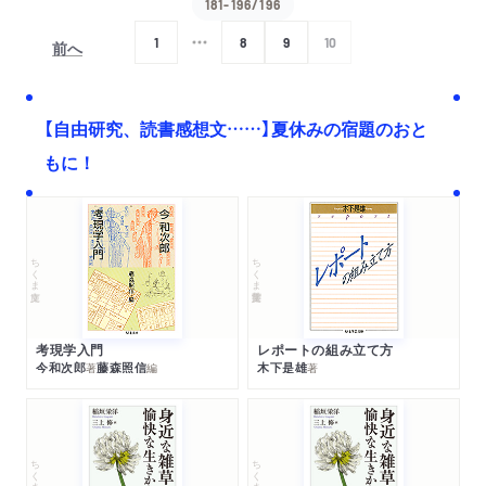
181-196/196
1
8
9
10
前へ
次へ
【自由研究、読書感想文……】夏休みの宿題のおと
もに！
ちくま文庫
ちくま学芸文庫
考現学入門
レポートの組み立て方
今和次郎
藤森照信
木下是雄
著
編
著
ちくま文庫
ちくま文庫