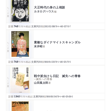
大正時代の身の上相談
ちくま文庫
カタログハウス
編
定価:
748
円
（10％税込）
文庫判
320
頁
2002/02/06
978-4-480-03710-7
素敵なダイナマイトスキャンダル
ちくま文庫
末井昭
著
定価:
748
円
（10％税込）
文庫判
256
頁
1999/04/22
978-4-480-03475-5
戦中派虫けら日記 滅失への青春
ちくま文庫
─滅失への青春
山田風太郎
著
定価:
1,540
円
（10％税込）
文庫判
608
頁
1998/06/24
978-4-480-03409-0