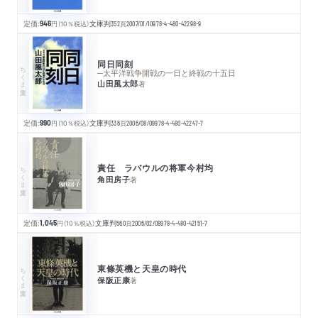
定価:
946
円
（10％税込）
文庫判
352
頁
2007/01/10
978-4-480-42298-9
同日同刻
ちくま文庫
─太平洋戦争開戦の一日と終戦の十五日
山田風太郎
著
定価:
990
円
（10％税込）
文庫判
336
頁
2006/08/09
978-4-480-42247-7
責任 ラバウルの将軍今村均
ちくま文庫
角田房子
著
定価:
1,045
円
（10％税込）
文庫判
560
頁
2006/02/08
978-4-480-42151-7
東條英機と天皇の時代
ちくま文庫
保阪正康
著