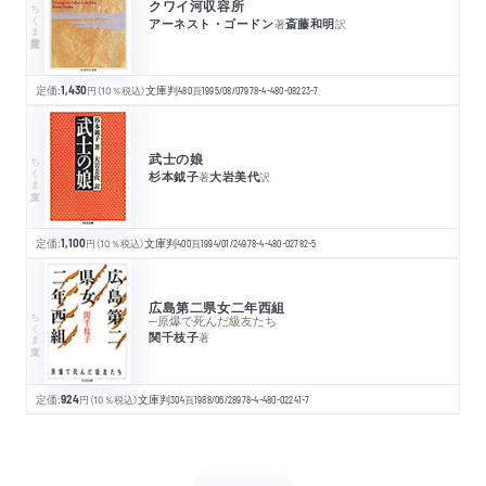
クワイ河収容所
ちくま学芸文庫
アーネスト・ゴードン
斎藤和明
著
訳
定価:
1,430
円
（10％税込）
文庫判
480
頁
1995/08/07
978-4-480-08223-7
武士の娘
ちくま文庫
杉本鉞子
大岩美代
著
訳
定価:
1,100
円
（10％税込）
文庫判
400
頁
1994/01/24
978-4-480-02782-5
広島第二県女二年西組
ちくま文庫
─原爆で死んだ級友たち
関千枝子
著
定価:
924
円
（10％税込）
文庫判
304
頁
1988/06/28
978-4-480-02241-7