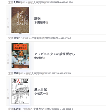
定価:
1,760
円
（10％税込）
文庫判
704
頁
2005/11/09
978-4-480-42163-0
誘拐
ちくま文庫
本田靖春
著
定価:
924
円
（10％税込）
文庫判
368
頁
2005/10/05
978-4-480-42154-8
アフガニスタンの診療所から
ちくま文庫
中村哲
著
定価:
858
円
（10％税込）
文庫判
224
頁
2005/02/08
978-4-480-42053-4
虜人日記
ちくま学芸文庫
小松真一
著
定価:
1,540
円
（10％税込）
文庫判
404
頁
2004/11/10
978-4-480-08883-3