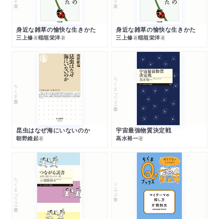
身近な雑草の愉快な生きかた
身近な雑草の愉快な生きかた
三上修
稲垣栄洋
三上修
稲垣栄洋
著
著
著
著
ちくまプリマー新書
ちくま新書
昆虫はなぜ海にいないのか
宇宙最強物質決定戦
朝野維起
高水裕一
著
著
ちくまプリマー新書
シリーズ・全集