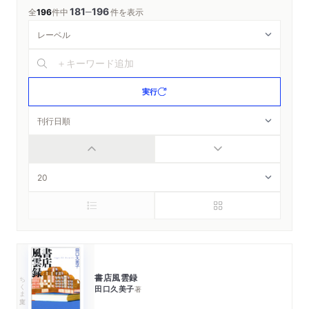
181
196
─
全
196
件中
件を表示
実行
書店風雲録
ちくま文庫
田口久美子
著