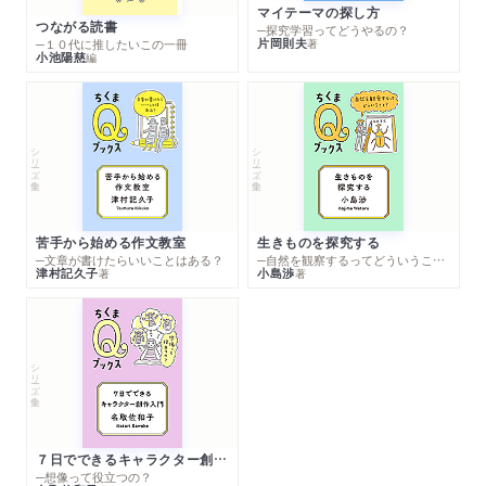
マイテーマの探し方
つながる読書
─探究学習ってどうやるの？
片岡則夫
著
─１０代に推したいこの一冊
小池陽慈
編
シリーズ・全集
シリーズ・全集
苦手から始める作文教室
生きものを探究する
─文章が書けたらいいことはある？
─自然を観察するってどういうこと？
津村記久子
小島渉
著
著
シリーズ・全集
７日でできるキャラクター創作入門
─想像って役立つの？