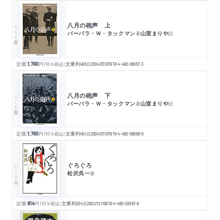
八月の砲声 上
ちくま学芸文庫
バーバラ・Ｗ・タックマン
山室まりや
著
訳
定価:
1,760
円
（10％税込）
文庫判
496
頁
2004/07/07
978-4-480-08867-3
八月の砲声 下
ちくま学芸文庫
バーバラ・Ｗ・タックマン
山室まりや
著
訳
定価:
1,760
円
（10％税込）
文庫判
464
頁
2004/07/07
978-4-480-08868-0
ぐろぐろ
ちくま文庫
松沢呉一
著
定価:
814
円
（10％税込）
文庫判
304
頁
2003/12/10
978-4-480-03887-6