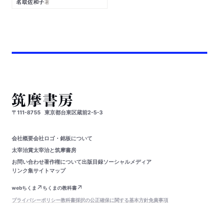
名取佐和子
著
〒111-8755
東京都台東区蔵前2-5-3
会社概要
会社ロゴ・銘板について
太宰治賞
太宰治と筑摩書房
お問い合わせ
著作権について
出版目録
ソーシャルメディア
リンク集
サイトマップ
webちくま
ちくまの教科書
プライバシーポリシー
教科書採択の公正確保に関する基本方針
免責事項