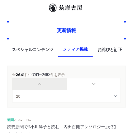
更新情報
メディア掲載
スペシャルコンテンツ
お詫びと訂正
741
760
─
全
2641
件中
件を表示
新聞
2025/09/13
読売新聞で『小川洋子と読む 内田百閒アンソロジー』が紹