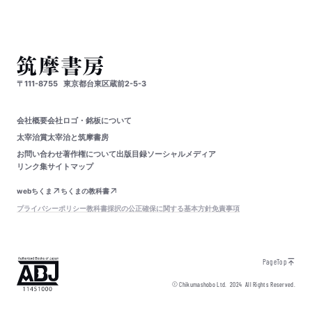
〒111-8755
東京都台東区蔵前2-5-3
会社概要
会社ロゴ・銘板について
太宰治賞
太宰治と筑摩書房
お問い合わせ
著作権について
出版目録
ソーシャルメディア
リンク集
サイトマップ
webちくま
ちくまの教科書
プライバシーポリシー
教科書採択の公正確保に関する基本方針
免責事項
PageTop
© Chikumashobo Ltd.
2024
All Rights Reserved.