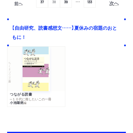
次へ
37
38
39
133
前へ
【自由研究、読書感想文……】夏休みの宿題のおと
もに！
ちくまプリマー新書
つながる読書
─１０代に推したいこの一冊
小池陽慈
編