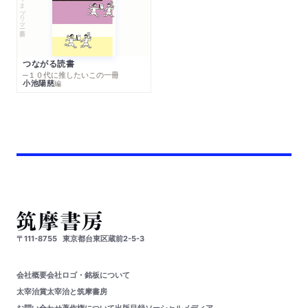
ちくまプリマー新書
つながる読書
─１０代に推したいこの一冊
小池陽慈
編
〒111-8755
東京都台東区蔵前2-5-3
会社概要
会社ロゴ・銘板について
太宰治賞
太宰治と筑摩書房
お問い合わせ
著作権について
出版目録
ソーシャルメディア