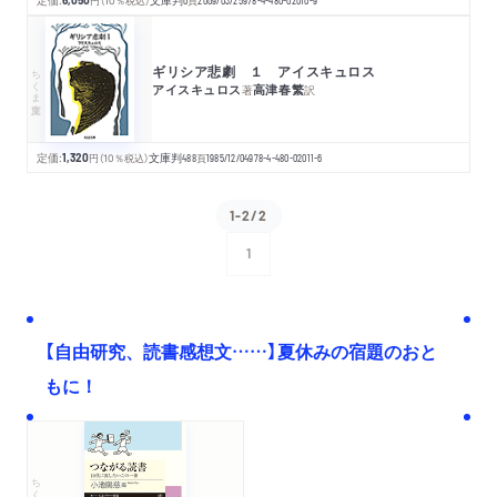
6,050
円
（10％税込）
文庫判
0
頁
2009/03/25
978-4-480-02010-9
ギリシア悲劇 １ アイスキュロス
ちくま文庫
アイスキュロス
高津春繁
著
訳
定価:
1,320
円
（10％税込）
文庫判
488
頁
1985/12/04
978-4-480-02011-6
1-2/2
1
次へ
【自由研究、読書感想文……】夏休みの宿題のおと
もに！