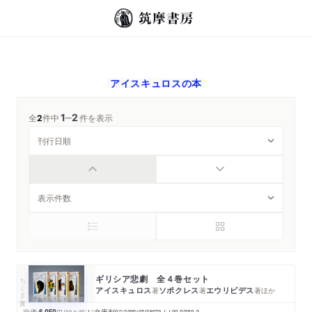
アイスキュロス
の本
1
2
─
全
2
件中
件を表示
ギリシア悲劇 全４巻セット
ちくま文庫
アイスキュロス
ソポクレス
エウリピデス
著
著
著
ほか
定価: