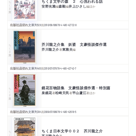
ちくま文学の森 ２ 心洗われる話
ちくま文庫
安野光雅
森毅
井上ひさし
編
編
編
ほか
出版社品切れ
文庫判
528
頁
2010/09/08
978-4-480-42732-8
芥川龍之介集 妖婆 文豪怪談傑作選
ちくま文庫
芥川龍之介
東雅夫
著
編
出版社品切れ
文庫判
400
頁
2010/07/07
978-4-480-42742-7
鏡花百物語集 文豪怪談傑作選・特別篇
ちくま文庫
泉鏡花
松崎天民
平山蘆江
著
著
著
ほか
出版社品切れ
文庫判
384
頁
2009/07/08
978-4-480-42618-5
ちくま日本文学００２ 芥川龍之介
ちくま文庫
芥川龍之介
著