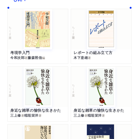
ちくま文庫
ちくま学芸文庫
考現学入門
レポートの組み立て方
今和次郎
藤森照信
木下是雄
著
編
著
ちくま文庫
ちくま文庫
身近な雑草の愉快な生きかた
身近な雑草の愉快な生きかた
三上修
稲垣栄洋
三上修
稲垣栄洋
著
著
著
著