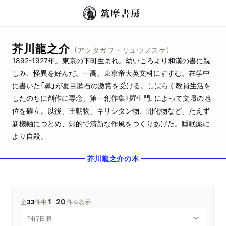
芥川龍之介
（アクタガワ・リュウノスケ）
1892-1927年。東京の下町生まれ。幼いころより和漢の書に親
しみ、怪異を好んだ。一高、東京帝大英文科にすすむ。在学中
に書いた「鼻」が夏目漱石の激賞を受ける。しばらく教員生活を
したのちに創作に専念、第一創作集『羅生門』によって文壇の地
位を確立。以後、王朝物、キリシタン物、開化物など、たえず
新機軸につとめ、知的で清新な作風をつくりあげた。睡眠薬に
より自殺。
芥川龍之介
の本
1
20
─
全
33
件中
件を表示