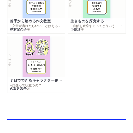
苦手から始める作文教室
生きものを探究する
─文章が書けたらいいことはある？
─自然を観察するってどういうこと？
津村記久子
小島渉
著
著
シリーズ・全集
７日でできるキャラクター創作入門
─想像って役立つの？
名取佐和子
著