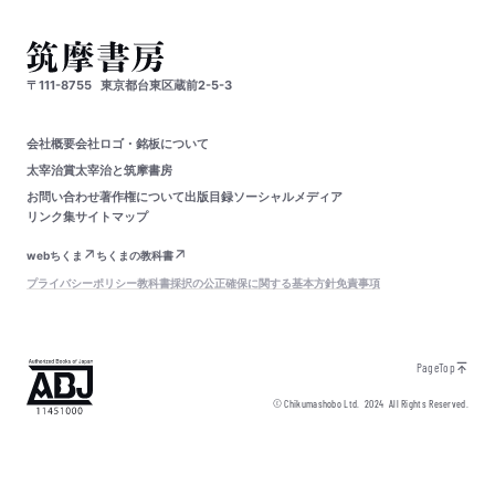
〒111-8755
東京都台東区蔵前2-5-3
会社概要
会社ロゴ・銘板について
太宰治賞
太宰治と筑摩書房
お問い合わせ
著作権について
出版目録
ソーシャルメディア
リンク集
サイトマップ
webちくま
ちくまの教科書
プライバシーポリシー
教科書採択の公正確保に関する基本方針
免責事項
PageTop
© Chikumashobo Ltd.
2024
All Rights Reserved.