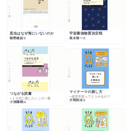
ちくまプリマー新書
ちくま新書
昆虫はなぜ海にいないのか
宇宙最強物質決定戦
朝野維起
高水裕一
著
著
ちくまプリマー新書
シリーズ・全集
マイテーマの探し方
つながる読書
─探究学習ってどうやるの？
─１０代に推したいこの一冊
片岡則夫
著
小池陽慈
編
シリーズ・全集
シリーズ・全集