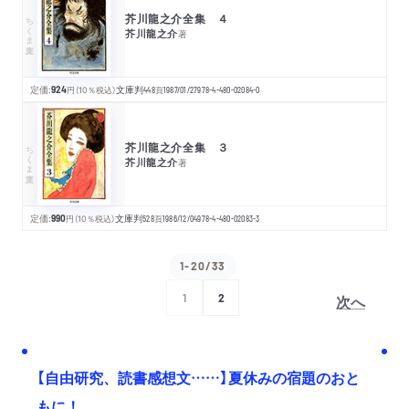
芥川龍之介全集 ４
ちくま文庫
芥川龍之介
著
定価:
924
円
（10％税込）
文庫判
448
頁
1987/01/27
978-4-480-02084-0
芥川龍之介全集 ３
ちくま文庫
芥川龍之介
著
定価:
990
円
（10％税込）
文庫判
528
頁
1986/12/04
978-4-480-02083-3
1-20/33
次へ
1
2
【自由研究、読書感想文……】夏休みの宿題のおと
もに！