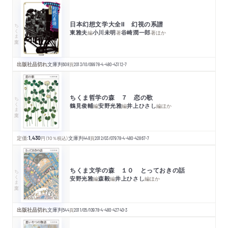
日本幻想文学大全Ⅱ 幻視の系譜
ちくま文庫
東雅夫
小川未明
谷崎潤一郎
編
著
著
ほか
出版社品切れ
文庫判
608
頁
2013/10/09
978-4-480-43112-7
ちくま哲学の森 ７ 恋の歌
ちくま文庫
鶴見俊輔
安野光雅
井上ひさし
編
編
編
ほか
定価:
1,430
円
（10％税込）
文庫判
448
頁
2012/03/07
978-4-480-42867-7
ちくま文学の森 １０ とっておきの話
ちくま文庫
安野光雅
森毅
井上ひさし
編
編
編
ほか
出版社品切れ
文庫判
544
頁
2011/05/10
978-4-480-42740-3