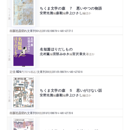
ちくま文学の森 ７ 悪いやつの物語
ちくま文庫
安野光雅
森毅
井上ひさし
編
編
編
ほか
出版社品切れ
文庫判
504
頁
2011/02/08
978-4-480-42737-3
名短篇ほりだしもの
ちくま文庫
北村薫
宮部みゆき
宮沢章夫
編
編
著
ほか
定価:
924
円
（10％税込）
文庫判
368
頁
2011/01/06
978-4-480-42793-9
ちくま文学の森 ５ 思いがけない話
ちくま文庫
安野光雅
森毅
井上ひさし
編
編
編
ほか
出版社品切れ
文庫判
528
頁
2010/12/08
978-4-480-42735-9