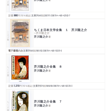
定価:
990
円
（10％税込）
文庫判
480
頁
2007/11/20
978-4-480-42502-7
ちくま日本文学全集 １ 芥川龍之介
シリーズ・全集
─芥川龍之介
芥川龍之介
著
電子書籍のみ
文庫判
480
頁
1991/02/20
978-4-480-10201-0
芥川龍之介全集 ８
ちくま文庫
芥川龍之介
著
定価:
1,210
円
（10％税込）
文庫判
576
頁
1989/08/29
978-4-480-02335-3
芥川龍之介全集 ７
ちくま文庫
芥川龍之介
著