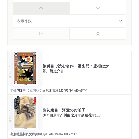
教科書で読む名作 羅生門・蜜柑ほか
ちくま文庫
芥川龍之介
著
定価:
792
円
（10％税込）
文庫判
288
頁
2016/12/07
978-4-480-43411-1
柳花叢書 河童のお弟子
ちくま文庫
柳田國男
芥川龍之介
泉鏡花
著
著
著
ほか
出版社品切れ
文庫判
464
頁
2014/12/10
978-4-480-43231-5