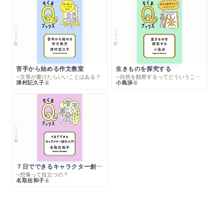
シリーズ・全集
シリーズ・全集
苦手から始める作文教室
生きものを探究する
─文章が書けたらいいことはある？
─自然を観察するってどういうこと？
津村記久子
小島渉
著
著
シリーズ・全集
７日でできるキャラクター創作入門
─想像って役立つの？
名取佐和子
著