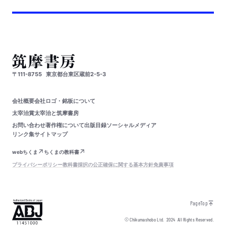
〒111-8755
東京都台東区蔵前2-5-3
会社概要
会社ロゴ・銘板について
太宰治賞
太宰治と筑摩書房
お問い合わせ
著作権について
出版目録
ソーシャルメディア
リンク集
サイトマップ
webちくま
ちくまの教科書
プライバシーポリシー
教科書採択の公正確保に関する基本方針
免責事項
PageTop
© Chikumashobo Ltd.
2024
All Rights Reserved.