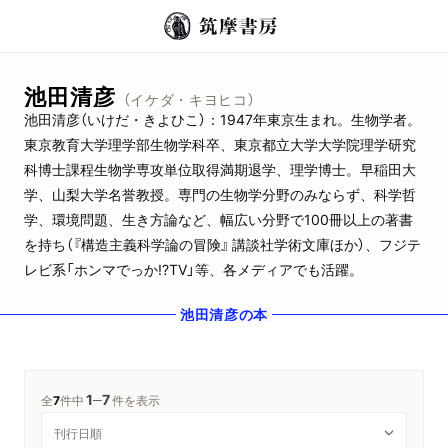
池田清彦
（イケダ・キヨヒコ）
池田清彦（いけだ・きよひこ）：1947年東京生まれ。生物学者。
東京教育大学理学部生物学科卒、東京都立大学大学院理学研究
科博士課程生物学専攻単位取得満期退学、理学博士。早稲田大
学、山梨大学名誉教授。専門の生物学分野のみならず、科学哲
学、環境問題、生き方論など、幅広い分野で100冊以上の著書
を持ち（『構造主義科学論の冒険』 講談社学術文庫ほか）、フジテ
レビ系「ホンマでっか!?TV」等、各メディアでも活躍。
池田清彦
の本
1
7
─
全
7
件中
件を表示