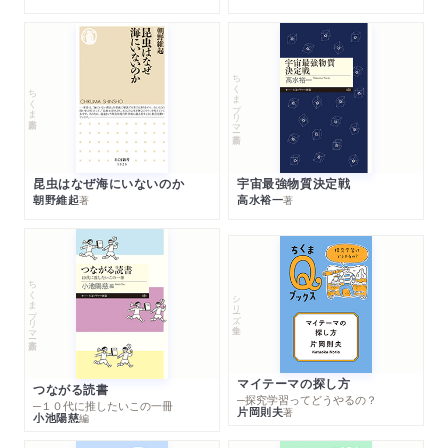
ちくまプリマー新書
ちくま新書
昆虫はなぜ海にいないのか
宇宙最強物質決定戦
朝野維起
高水裕一
著
著
ちくまプリマー新書
シリーズ・全集
マイテーマの探し方
つながる読書
─探究学習ってどうやるの？
─１０代に推したいこの一冊
片岡則夫
著
小池陽慈
編