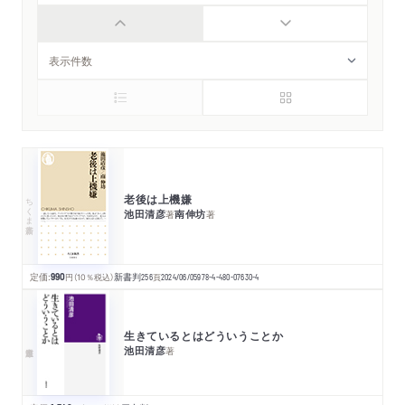
老後は上機嫌
ちくま新書
池田清彦
南伸坊
著
著
定価:
990
円
（10％税込）
新書判
256
頁
2024/06/05
978-4-480-07630-4
生きているとはどういうことか
池田清彦
著