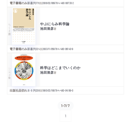
電子書籍のみ
新書判
176
頁
2006/02/06
978-4-480-68730-2
やぶにらみ科学論
ちくま新書
池田清彦
著
電子書籍のみ
新書判
224
頁
2003/11/05
978-4-480-06140-9
科学はどこまでいくのか
シリーズ・全集
池田清彦
著
出版社品切れ
Ｂ６判
208
頁
1995/03/16
978-4-480-04189-0
1-7/7
1
次へ