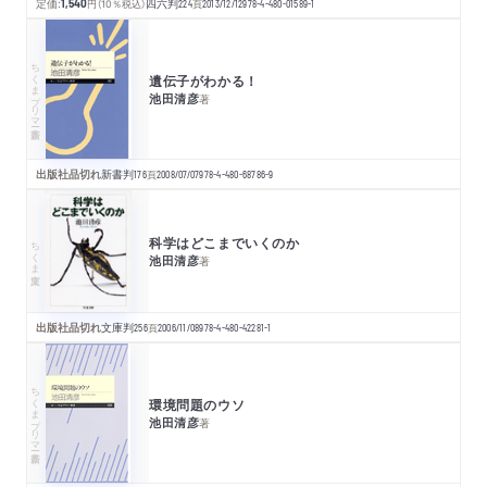
定価:
1,540
円
（10％税込）
四六判
224
頁
2013/12/12
978-4-480-01589-1
ちくまプリマー新書
遺伝子がわかる！
池田清彦
著
出版社品切れ
新書判
176
頁
2008/07/07
978-4-480-68786-9
科学はどこまでいくのか
ちくま文庫
池田清彦
著
出版社品切れ
文庫判
256
頁
2006/11/08
978-4-480-42281-1
ちくまプリマー新書
環境問題のウソ
池田清彦
著