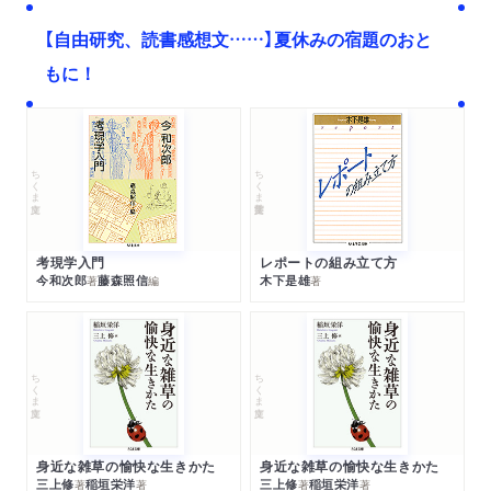
【自由研究、読書感想文……】夏休みの宿題のおと
もに！
ちくま文庫
ちくま学芸文庫
考現学入門
レポートの組み立て方
今和次郎
藤森照信
木下是雄
著
編
著
ちくま文庫
ちくま文庫
身近な雑草の愉快な生きかた
身近な雑草の愉快な生きかた
三上修
稲垣栄洋
三上修
稲垣栄洋
著
著
著
著