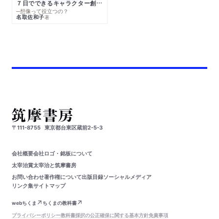
７日でできるキャラクター創作入門
─想像って役立つの？
名取佐和子
著
〒111-8755
東京都台東区蔵前2-5-3
会社概要
会社ロゴ・銘板について
太宰治賞
太宰治と筑摩書房
お問い合わせ
著作権について
出版目録
ソーシャルメディア
リンク集
サイトマップ
webちくま
ちくまの教科書
プライバシーポリシー
教科書採択の公正確保に関する基本方針
免責事項