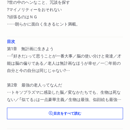
?世の中のヘンなこと、冗談を探す
?マイノリティーをおそれない
?頑張るのはＮＧ
……朗らかに面白く生きるヒント満載。
目次
第1章 無計画に生きよう
…「好きだ」って思うことが一番大事／脳の使い分けと発達／才
能は脳の偏りである／老人は無計画なほうが幸せ／一〇年前の
自分と今の自分は同じじゃない?…
第2章 最強の老人ってなんだ
…トキソプラズマに感染した脳／変なかたちでも、生物は死な
ない／「似てる」は一点豪華主義／生物は最強、似顔絵も最強／
顔面効果／「わかる」「面白い」の根源には何がある？／脳の入力
目次をすべて読む
と出力…
第3章 考える老人