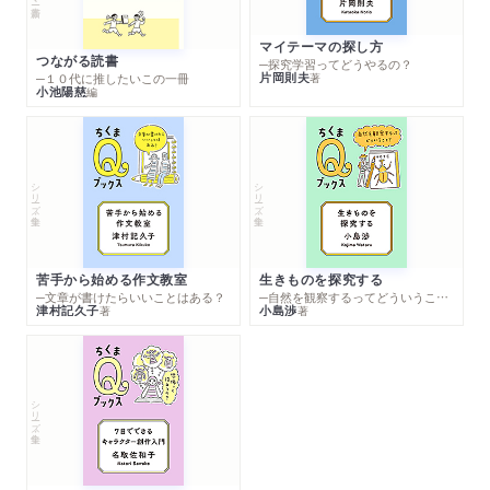
マイテーマの探し方
つながる読書
─探究学習ってどうやるの？
片岡則夫
著
─１０代に推したいこの一冊
小池陽慈
編
シリーズ・全集
シリーズ・全集
苦手から始める作文教室
生きものを探究する
─文章が書けたらいいことはある？
─自然を観察するってどういうこと？
津村記久子
小島渉
著
著
シリーズ・全集