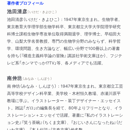
著作者プロフィール
…面白いと感じるのはどういうときか／「分かり直す」ってうれ
池田清彦
（ いけだ・きよひこ ）
しい／ＳＮＳバカ／／人類はいつか絶滅するって、考えな
池田清彦（いけだ・きよひこ）：1947年東京生まれ。生物学者。
い？…
東京教育大学理学部生物学科卒、東京都立大学大学院理学研究
科博士課程生物学専攻単位取得満期退学、理学博士。早稲田大
第4章 おじいさんとＡＩ
学、山梨大学名誉教授。専門の生物学分野のみならず、科学哲
…老人は転ぶ／養老孟司さんは新しいもの好き／ＡＩができな
学、環境問題、生き方論など、幅広い分野で100冊以上の著書
いこと―天変地異の予想／地球は大切にしなくたって、びくと
を持ち（『構造主義科学論の冒険』 講談社学術文庫ほか）、フジテ
もしない／死ぬこと考えたってしょうがない…
レビ系「ホンマでっか!?TV」等、各メディアでも活躍。
第5章 おじいさんの脳、若い人の脳
南伸坊
…おじいさんの脳は記憶が多すぎる／脳細胞のコミュニケーシ
（ みなみ・しんぼう ）
ョン／すべての人は変態だ！／変態理論が教育を救う／「分から
南 伸坊（みなみ・しんぼう）：1947年東京生まれ。東京都立工芸
ない」を分かってくれない／ＡＩの絵はなぜつまらないのか／首
高等学校デザイン科卒業、美学校・木村恒久教場、赤瀬川原平
尾一貫はバカのやること／頑張らなくてもできることをやれ／
教場に学ぶ。イラストレーター・装丁デザイナー・エッセイス
「役に立つ」ことを考えるとバカを見る…
ト。雑誌「ガロ」の編集長を経て、80年よりフリーとなり、イラ
ストレーション＋エッセイで活躍。著書に『私のイラストレーシ
第6章 老人の未来、日本の未来
ョン史』『笑う茶碗』（ちくま文庫）、『おじいさんになったね』（だ
…金は使うモノ、拝むものじゃない／変化を柔軟に／ルールが
いわ文庫）、『本人伝説』（文春文庫）他多数。