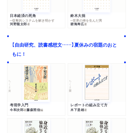
日本経済の死角
鈴木大拙
─収奪的システムを解き明かす
─世界の禅を生んだ男
河野龍太郎
碧海寿広
著
著
【自由研究、読書感想文……】夏休みの宿題のおと
もに！
ちくま文庫
ちくま学芸文庫
考現学入門
レポートの組み立て方
今和次郎
藤森照信
木下是雄
著
編
著