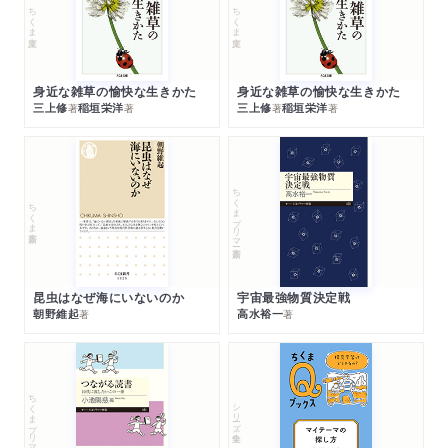
ちくま文庫
ちくま文庫
身近な雑草の愉快な生きかた
身近な雑草の愉快な生きかた
三上修
稲垣栄洋
三上修
稲垣栄洋
著
著
著
著
ちくまプリマー新書
ちくま新書
昆虫はなぜ海にいないのか
宇宙最強物質決定戦
朝野維起
高水裕一
著
著
ちくまプリマー新書
シリーズ・全集