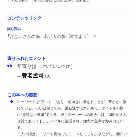
ないほうが儲かった／ハッピーに生きるには／吉本隆明と誌上
バトル／それでも本を書く意味／病気はどうですか？／死ぬ前
コンテンツリンク
にやることやっておく…
試し読み
「おじいさんの脳、若い人の脳」（本文より）
寄せられたコメント
年寄りは これでいいのだ
養老孟司
──
さん
この本への感想
キーワードは“面白く”であり、前向きに考えることが、豊かさに繋
げている。老いは感じても、跳ね返す活力があり、タイトルの様
に“老後は上機嫌”である。彼らの一つ一つの出会いは、周囲が絡み
複雑であっても、シンプルに処理され、知恵の宝庫が滲み出てい
る。
二人の話は、エリート街道でなく、へりっこを歩きながら、面白い