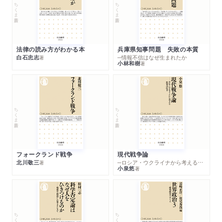
ちくま新書
ちくま新書
法律の読み方がわかる本
兵庫県知事問題 失敗の本質
白石忠志
─情報不信はなぜ生まれたか
著
小林和樹
著
ちくま新書
ちくま新書
フォークランド戦争
現代戦争論
北川敬三
─ロシア・ウクライナから考える世界の行方
著
小泉悠
著
ちくま新書
ちくま新書