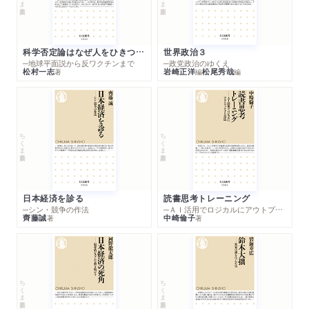
科学否定論はなぜ人をひきつけるのか
世界政治３
─地球平面説から反ワクチンまで
─政党政治のゆくえ
松村一志
岩崎正洋
松尾秀哉
著
編
編
ちくま新書
ちくま新書
日本経済を診る
読書思考トレーニング
─シン・競争の作法
─ＡＩ活用でロジカルにアウトプットする技法
齊藤誠
中崎倫子
著
著
ちくま新書
ちくま新書