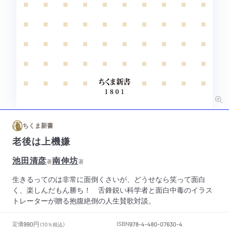
ちくま新書
老後は上機嫌
池田清彦
南伸坊
著
著
生きるってのは非常に面倒くさいが、どうせなら笑って面白
く、楽しんだもん勝ち！ 舌鋒鋭い科学者と面白中毒のイラス
トレーターが贈る抱腹絶倒の人生賛歌対談。
円
定価
ISBN
990
（10％税込）
978-4-480-07630-4