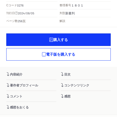
Cコード
整理番号
0276
１８０１
新書判
刊行日
判型
2024/06/05
頁
ページ数
解説
256
購入する
電子版を購入する
内容紹介
目次
著作者プロフィール
コンテンツリンク
コメント
感想
感想をおくる