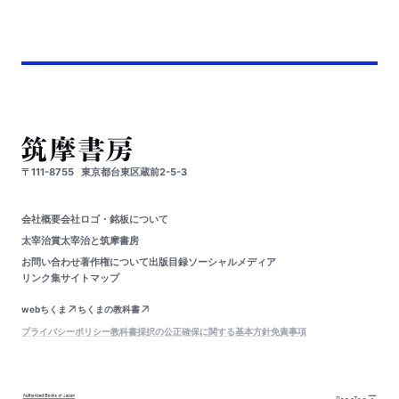
〒111-8755
東京都台東区蔵前2-5-3
会社概要
会社ロゴ・銘板について
太宰治賞
太宰治と筑摩書房
お問い合わせ
著作権について
出版目録
ソーシャルメディア
リンク集
サイトマップ
webちくま
ちくまの教科書
プライバシーポリシー
教科書採択の公正確保に関する基本方針
免責事項