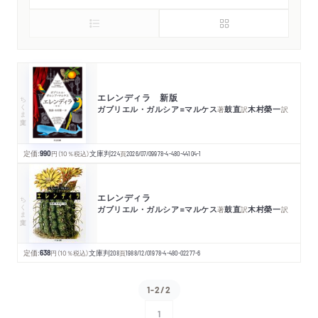
エレンディラ 新版
ちくま文庫
ガブリエル・ガルシア=マルケス
鼓直
木村榮一
著
訳
訳
定価:
990
円
（10％税込）
文庫判
224
頁
2026/07/09
978-4-480-44104-1
エレンディラ
ちくま文庫
ガブリエル・ガルシア=マルケス
鼓直
木村榮一
著
訳
訳
定価:
638
円
（10％税込）
文庫判
208
頁
1988/12/01
978-4-480-02277-6
1-2/2
1
次へ