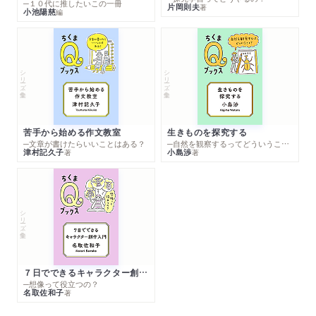
─１０代に推したいこの一冊
片岡則夫
著
小池陽慈
編
シリーズ・全集
シリーズ・全集
苦手から始める作文教室
生きものを探究する
─文章が書けたらいいことはある？
─自然を観察するってどういうこと？
津村記久子
小島渉
著
著
シリーズ・全集
７日でできるキャラクター創作入門
─想像って役立つの？
名取佐和子
著