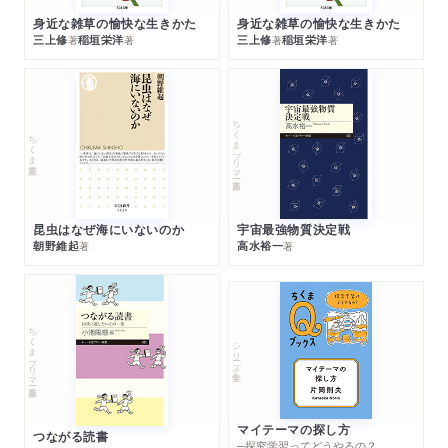
身近な雑草の愉快な生きかた
身近な雑草の愉快な生きかた
三上修
稲垣栄洋
三上修
稲垣栄洋
著
著
著
著
ちくまプリマー新書
ちくま新書
昆虫はなぜ海にいないのか
宇宙最強物質決定戦
朝野維起
高水裕一
著
著
ちくまプリマー新書
シリーズ・全集
マイテーマの探し方
つながる読書
─探究学習ってどうやるの？