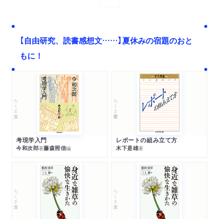
【自由研究、読書感想文……】夏休みの宿題のおと
もに！
ちくま文庫
ちくま学芸文庫
考現学入門
レポートの組み立て方
今和次郎
藤森照信
木下是雄
著
編
著
ちくま文庫
ちくま文庫