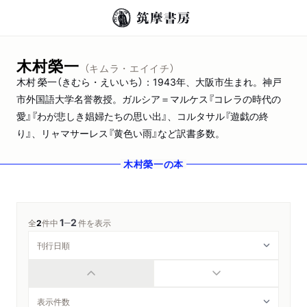
木村榮一
（キムラ・エイイチ）
木村 榮一（きむら・えいいち）：1943年、大阪市生まれ。神戸
市外国語大学名誉教授。ガルシア＝マルケス『コレラの時代の
愛』『わが悲しき娼婦たちの思い出』、コルタサル『遊戯の終
り』、リャマサーレス『黄色い雨』など訳書多数。
木村榮一
の本
1
2
─
全
2
件中
件を表示