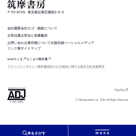
〒111-8755
東京都台東区蔵前2-5-3
会社概要
会社ロゴ・銘板について
太宰治賞
太宰治と筑摩書房
お問い合わせ
著作権について
出版目録
ソーシャルメディア
リンク集
サイトマップ
webちくま
ちくまの教科書
プライバシーポリシー
教科書採択の公正確保に関する基本方針
免責事項
PageTop
© Chikumashobo Ltd.
2024
All Rights Reserved.
本をさがす