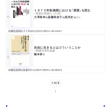
１９７０年転換期における『展望』を読む
─思想が現実だった頃
大澤真幸
斎藤美奈子
原武史
編
編
編
ほか
出版社品切れ
Ａ５判
480
頁
2010/12/20
978-4-480-84294-7
自由に生きるとはどういうことか
ちくま新書
─戦後日本社会論
橋本努
著
出版社品切れ
新書判
272
頁
2007/11/05
978-4-480-06393-9
1-6/6
1
次へ