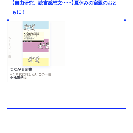
【自由研究、読書感想文……】夏休みの宿題のおと
もに！
ちくまプリマー新書
つながる読書
─１０代に推したいこの一冊
小池陽慈
編