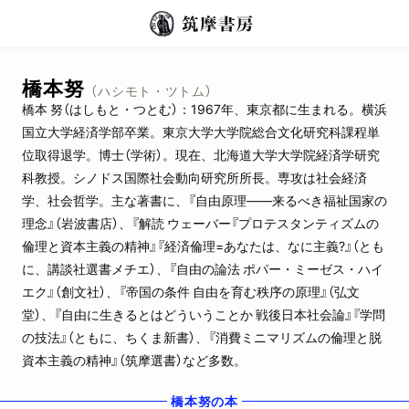
橋本努
（ハシモト・ツトム）
橋本 努（はしもと・つとむ）：1967年、東京都に生まれる。横浜
国立大学経済学部卒業。東京大学大学院総合文化研究科課程単
位取得退学。博士（学術）。現在、北海道大学大学院経済学研究
科教授。シノドス国際社会動向研究所所長。専攻は社会経済
学、社会哲学。主な著書に、『自由原理――来るべき福祉国家の
理念』（岩波書店）、『解読 ウェーバー『プロテスタンティズムの
倫理と資本主義の精神』『経済倫理=あなたは、なに主義?』（とも
に、講談社選書メチエ）、『自由の論法 ポパー・ミーゼス・ハイ
エク』（創文社）、『帝国の条件 自由を育む秩序の原理』（弘文
堂）、『自由に生きるとはどういうことか 戦後日本社会論』『学問
の技法』（ともに、ちくま新書）、『消費ミニマリズムの倫理と脱
資本主義の精神』（筑摩選書）など多数。
橋本努
の本