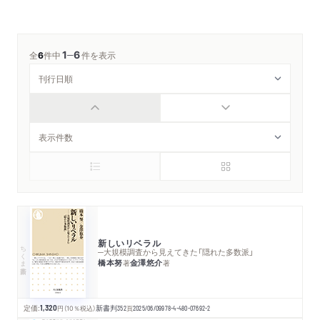
1
6
─
全
6
件中
件を表示
新しいリベラル
ちくま新書
─大規模調査から見えてきた「隠れた多数派」
橋本努
金澤悠介
著
著
定価:
1,320
円
（10％税込）
新書判
352
頁
2025/06/09
978-4-480-07692-2