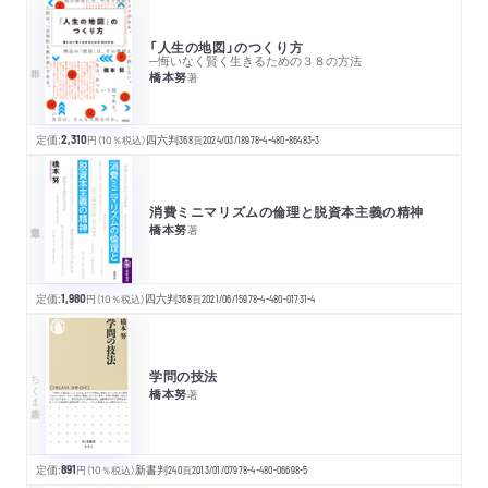
「人生の地図」のつくり方
─悔いなく賢く生きるための３８の方法
橋本努
著
定価:
2,310
円
（10％税込）
四六判
368
頁
2024/03/18
978-4-480-86483-3
消費ミニマリズムの倫理と脱資本主義の精神
橋本努
著
定価:
1,980
円
（10％税込）
四六判
368
頁
2021/06/15
978-4-480-01731-4
学問の技法
ちくま新書
橋本努
著
定価:
891
円
（10％税込）
新書判
240
頁
2013/01/07
978-4-480-06698-5