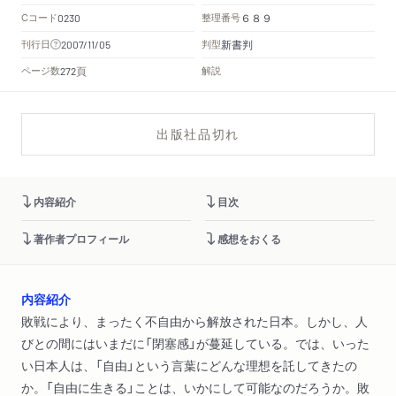
Cコード
整理番号
0230
６８９
新書判
刊行日
判型
2007/11/05
頁
ページ数
解説
272
出版社品切れ
内容紹介
目次
著作者プロフィール
感想をおくる
内容紹介
敗戦により、まったく不自由から解放された日本。しかし、人
びとの間にはいまだに「閉塞感」が蔓延している。では、いった
い日本人は、「自由」という言葉にどんな理想を託してきたの
か。「自由に生きる」ことは、いかにして可能なのだろうか。敗