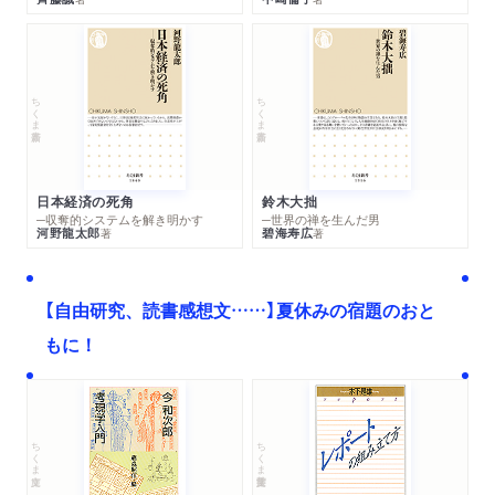
ちくま新書
ちくま新書
日本経済の死角
鈴木大拙
─収奪的システムを解き明かす
─世界の禅を生んだ男
河野龍太郎
碧海寿広
著
著
【自由研究、読書感想文……】夏休みの宿題のおと
もに！
ちくま文庫
ちくま学芸文庫