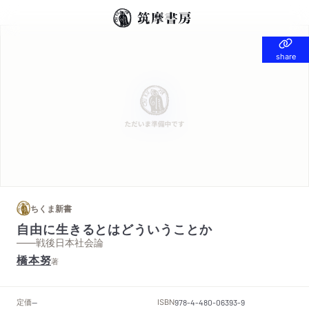
share
share
ちくま新書
自由に生きるとはどういうことか
——戦後日本社会論
橋本努
著
定価
ISBN
--
978-4-480-06393-9