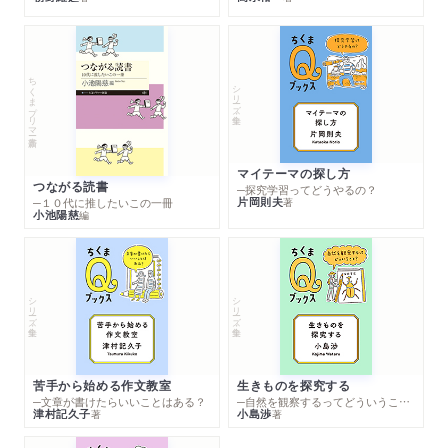
ちくまプリマー新書
シリーズ・全集
マイテーマの探し方
つながる読書
─探究学習ってどうやるの？
片岡則夫
著
─１０代に推したいこの一冊
小池陽慈
編
シリーズ・全集
シリーズ・全集
苦手から始める作文教室
生きものを探究する
─文章が書けたらいいことはある？
─自然を観察するってどういうこと？
津村記久子
小島渉
著
著