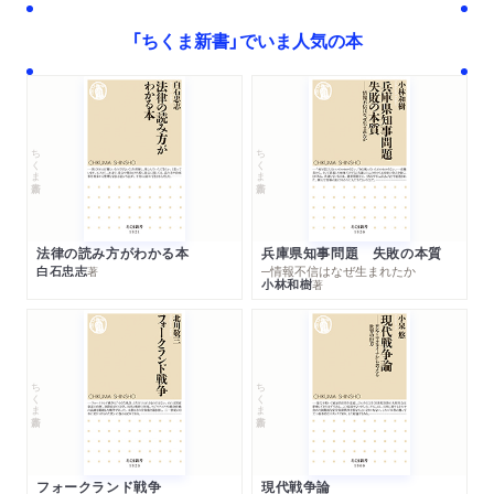
「ちくま新書」でいま人気の本
ちくま新書
ちくま新書
法律の読み方がわかる本
兵庫県知事問題 失敗の本質
白石忠志
─情報不信はなぜ生まれたか
著
小林和樹
著
ちくま新書
ちくま新書
フォークランド戦争
現代戦争論