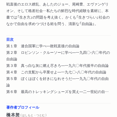
戦直後のエロス繚乱、あしたのジョー、尾崎豊、エヴァンゲリ
オン、そして格差社会…私たちの鮮烈な時代経験を素材に、本
書では「生き方」の問題を考え抜く。かくも「生きづらい」社会の
なかで自由を求めつづける術を問う、清新な「自由論」。
目次
第１章 連合国軍に学べ―敗戦直後の自由論
第２章 ロビンソン・クルーソーに学べ―一九四〇‐六〇年代の
自由論
第３章 真っ白な灰に燃え尽きろ―一九六〇年代後半の自由論
第４章 この支配から卒業せよ―一九七〇‐八〇年代の自由論
第５章 ぼくはぼくを好きになれそうだ―一九九〇年代の自由
論
第６章 最高のトレッキングシューズを買え―二一世紀の自由
論
著作者プロフィール
橋本努
（ はしもと・つとむ ）