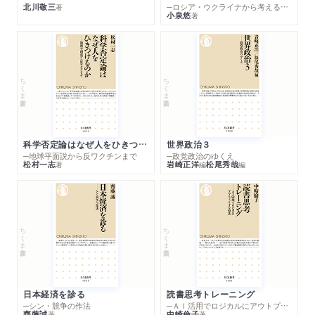
北川敬三
─ロシア・ウクライナから考える世界の行方
著
小泉悠
著
ちくま新書
ちくま新書
科学否定論はなぜ人をひきつけるのか
世界政治３
─地球平面説から反ワクチンまで
─政党政治のゆくえ
松村一志
岩崎正洋
松尾秀哉
著
編
編
ちくま新書
ちくま新書
日本経済を診る
読書思考トレーニング
─シン・競争の作法
─ＡＩ活用でロジカルにアウトプットする技法
齊藤誠
中崎倫子
著
著