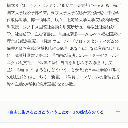
橋本 努（はしもと・つとむ）：1967年、東京都に生まれる。横浜
国立大学経済学部卒業。東京大学大学院総合文化研究科課程単
位取得退学。博士（学術）。現在、北海道大学大学院経済学研究
科教授。シノドス国際社会動向研究所所長。専攻は社会経済
学、社会哲学。主な著書に、『自由原理――来るべき福祉国家の
理念』（岩波書店）、『解読 ウェーバー『プロテスタンティズムの
倫理と資本主義の精神』『経済倫理=あなたは、なに主義?』（とも
に、講談社選書メチエ）、『自由の論法 ポパー・ミーゼス・ハイ
エク』（創文社）、『帝国の条件 自由を育む秩序の原理』（弘文
堂）、『自由に生きるとはどういうことか 戦後日本社会論』『学問
の技法』（ともに、ちくま新書）、『消費ミニマリズムの倫理と脱
資本主義の精神』（筑摩選書）など多数。
『自由に生きるとはどういうことか 』の感想をおくる