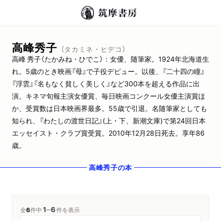
高峰秀子
（タカミネ・ヒデコ）
高峰 秀子（たかみね・ひでこ）：女優、随筆家。1924年北海道生
れ。5歳のとき映画『母』で子役デビュー。以後、『二十四の瞳』
『浮雲』『名もなく貧しく美しく』など300本を超える作品に出
演。キネマ旬報主演女優賞、毎日映画コンクール女優主演賞ほ
か、受賞数は日本映画界最多。55歳で引退。名随筆家としても
知られ、『わたしの渡世日記』(上・下、新潮文庫)で第24回日本
エッセイスト・クラブ賞受賞。2010年12月28日死去。享年86
歳。
高峰秀子
の本
1
6
─
全
6
件中
件を表示