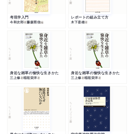
考現学入門
レポートの組み立て方
今和次郎
藤森照信
木下是雄
著
編
著
ちくま文庫
ちくま文庫
身近な雑草の愉快な生きかた
身近な雑草の愉快な生きかた
三上修
稲垣栄洋
三上修
稲垣栄洋
著
著
著
著
ちくまプリマー新書
ちくま新書