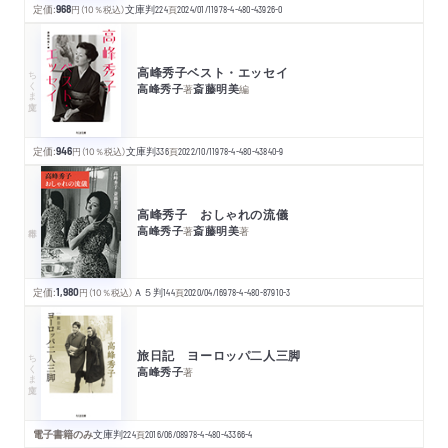
定価:
968
円
（10％税込）
文庫判
224
頁
2024/01/11
978-4-480-43926-0
高峰秀子ベスト・エッセイ
ちくま文庫
高峰秀子
斎藤明美
著
編
定価:
946
円
（10％税込）
文庫判
336
頁
2022/10/11
978-4-480-43840-9
高峰秀子 おしゃれの流儀
高峰秀子
斎藤明美
著
著
定価:
1,980
円
（10％税込）
Ａ５判
144
頁
2020/04/16
978-4-480-87910-3
旅日記 ヨーロッパ二人三脚
ちくま文庫
高峰秀子
著
電子書籍のみ
文庫判
224
頁
2016/06/08
978-4-480-43366-4