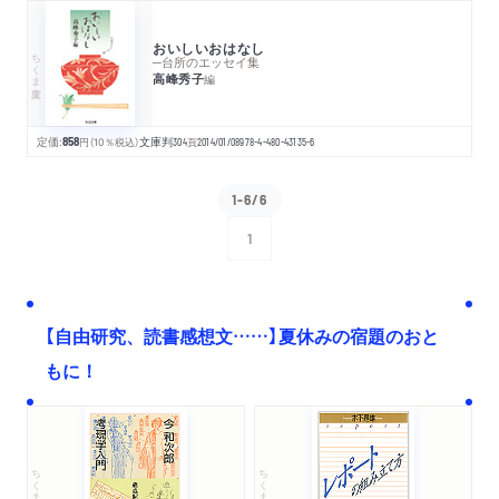
おいしいおはなし
ちくま文庫
─台所のエッセイ集
高峰秀子
編
定価:
858
円
（10％税込）
文庫判
304
頁
2014/01/08
978-4-480-43135-6
1-6/6
1
次へ
【自由研究、読書感想文……】夏休みの宿題のおと
もに！
ちくま文庫
ちくま学芸文庫