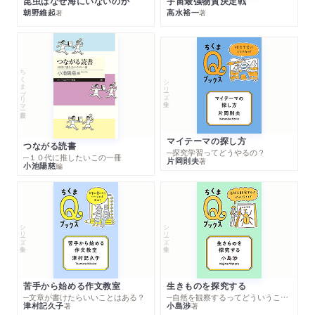
昆虫はなぜ海にいないのか
宇宙最強物質決定戦
朝野維起
高水裕一
著
著
ちくまプリマー新書
シリーズ・全集
マイテーマの探し方
つながる読書
─探究学習ってどうやるの？
─１０代に推したいこの一冊
片岡則夫
著
小池陽慈
編
シリーズ・全集
シリーズ・全集
苦手から始める作文教室
生きものを探究する
─文章が書けたらいいことはある？
─自然を観察するってどういうこと？
津村記久子
小島渉
著
著