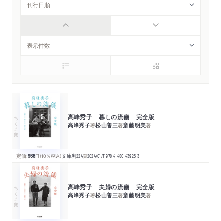
高峰秀子 暮しの流儀 完全版
ちくま文庫
高峰秀子
松山善三
斎藤明美
著
著
著
定価:
968
円
（10％税込）
文庫判
224
頁
2024/01/11
978-4-480-43925-3
高峰秀子 夫婦の流儀 完全版
ちくま文庫
高峰秀子
松山善三
斎藤明美
著
著
著