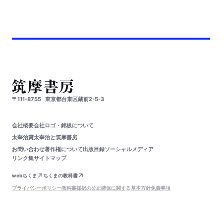
〒111-8755
東京都台東区蔵前2-5-3
会社概要
会社ロゴ・銘板について
太宰治賞
太宰治と筑摩書房
お問い合わせ
著作権について
出版目録
ソーシャルメディア
リンク集
サイトマップ
webちくま
ちくまの教科書
プライバシーポリシー
教科書採択の公正確保に関する基本方針
免責事項