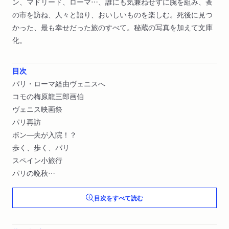
ン、マドリード、ローマ…、誰にも気兼ねせずに腕を組み、蚤
の市を訪ね、人々と語り、おいしいものを楽しむ。死後に見つ
かった、最も幸せだった旅のすべて。秘蔵の写真を加えて文庫
化。
目次
パリ・ローマ経由ヴェニスへ
コモの梅原龍三郎画伯
ヴェニス映画祭
パリ再訪
ボン―夫が入院！？
歩く、歩く、パリ
スペイン小旅行
パリの晩秋
ドイツで「無法松の一生」上映
目次をすべて読む
善三・秀子、太る
雨にあけ雨にくれた南仏
藤田嗣治画伯のアトリエ