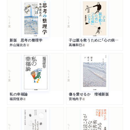
ちくま文庫
ちくま文庫
新版 思考の整理学
子は親を救うために「心の病」になる
外山滋比古
高橋和巳
著
著
ちくま文庫
ちくま文庫
私の幸福論
傷を愛せるか 増補新版
福田恆存
宮地尚子
著
著
ちくま文庫
ちくま文庫