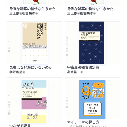
身近な雑草の愉快な生きかた
身近な雑草の愉快な生きかた
三上修
稲垣栄洋
三上修
稲垣栄洋
著
著
著
著
ちくまプリマー新書
ちくま新書
昆虫はなぜ海にいないのか
宇宙最強物質決定戦
朝野維起
高水裕一
著
著
ちくまプリマー新書
シリーズ・全集
マイテーマの探し方
つながる読書
─探究学習ってどうやるの？