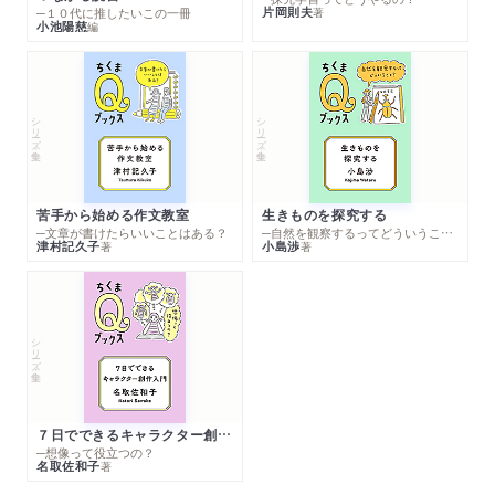
片岡則夫
著
─１０代に推したいこの一冊
小池陽慈
編
シリーズ・全集
シリーズ・全集
苦手から始める作文教室
生きものを探究する
─文章が書けたらいいことはある？
─自然を観察するってどういうこと？
津村記久子
小島渉
著
著
シリーズ・全集
７日でできるキャラクター創作入門
─想像って役立つの？
名取佐和子
著