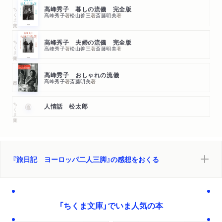
ちくま文庫
高峰秀子 暮しの流儀 完全版
高峰秀子
著
松山善三
著
斎藤明美
著
ちくま文庫
高峰秀子 夫婦の流儀 完全版
高峰秀子
著
松山善三
著
斎藤明美
著
高峰秀子 おしゃれの流儀
高峰秀子
著
斎藤明美
著
ちくま文庫
人情話 松太郎
『旅日記 ヨーロッパ二人三脚』の感想をおくる
「ちくま文庫」でいま人気の本