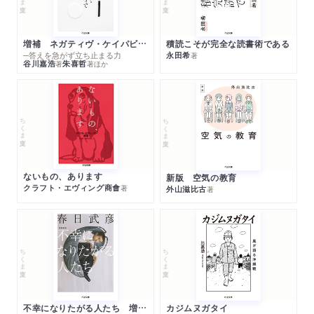
増補 ネガティヴ・ケイパビリティで生きる
積読こそが完全な読書術である
─答えを急がず立ち止まる力
永田希
著
谷川嘉浩
朱喜哲
著
著
ほか
ちくま文庫
ちくま文庫
ないもの、あります
新版 空気の教育
クラフト・エヴィング商會
著
外山滋比古
著
ちくま文庫
ちくま文庫
不幸になりたがる人たち 増補新版
カジムヌガタイ