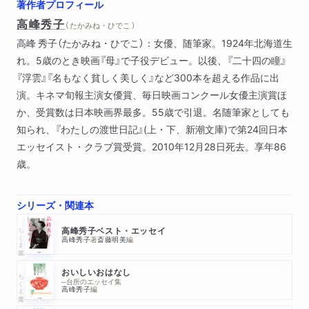
著作者プロフィール
シャルトル、レストラン「古い家」
高峰秀子
（ たかみね・ひでこ ）
名画座、土産、イヴ・モンタン
高峰 秀子（たかみね・ひでこ）：女優、随筆家。1924年北海道生
ひるねをしたけりゃ、イタリーに
れ。5歳のとき映画『母』で子役デビュー。以後、『二十四の瞳』
マルセイユ―さらばヨーロッパ
『浮雲』『名もなく貧しく美しく』など300本を超える作品に出
船はスエズ運河を通り…
演。キネマ旬報主演女優賞、毎日映画コンクール女優主演賞ほ
ボンベイ―にげ出したくなる様なむごさ
か、受賞数は日本映画界最多。55歳で引退。名随筆家としても
船は東南アジアをゆく
知られ、『わたしの渡世日記』(上・下、新潮文庫)で第24回日本
香港、そして神戸―旅の終わり
エッセイスト・クラブ賞受賞。2010年12月28日死去。享年86
歳。
シリーズ・関連本
ちくま文庫
高峰秀子ベスト・エッセイ
高峰秀子
著
斎藤明美
編
おいしいおはなし
ちくま文庫
─台所のエッセイ集
高峰秀子
編