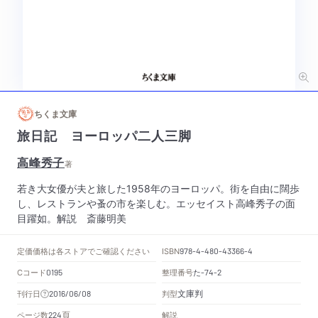
ちくま文庫
旅日記 ヨーロッパ二人三脚
高峰秀子
著
若き大女優が夫と旅した1958年のヨーロッパ。街を自由に闊歩
し、レストランや蚤の市を楽しむ。エッセイスト高峰秀子の面
目躍如。解説 斎藤明美
定価
価格は各ストアでご確認ください
ISBN
978-4-480-43366-4
Cコード
整理番号
た
0195
-74-2
文庫判
刊行日
判型
2016/06/08
頁
ページ数
解説
224