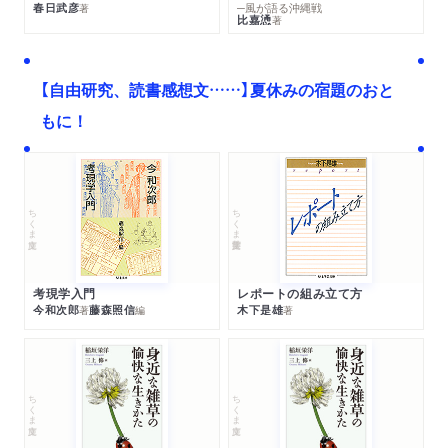
春日武彦
─風が語る沖縄戦
著
比嘉慂
著
【自由研究、読書感想文……】夏休みの宿題のおと
もに！
ちくま文庫
ちくま学芸文庫
考現学入門
レポートの組み立て方
今和次郎
藤森照信
木下是雄
著
編
著
ちくま文庫
ちくま文庫