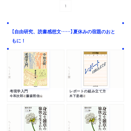
1
次へ
【自由研究、読書感想文……】夏休みの宿題のおと
もに！
ちくま文庫
ちくま学芸文庫
考現学入門
レポートの組み立て方
今和次郎
藤森照信
木下是雄
著
編
著
ちくま文庫
ちくま文庫