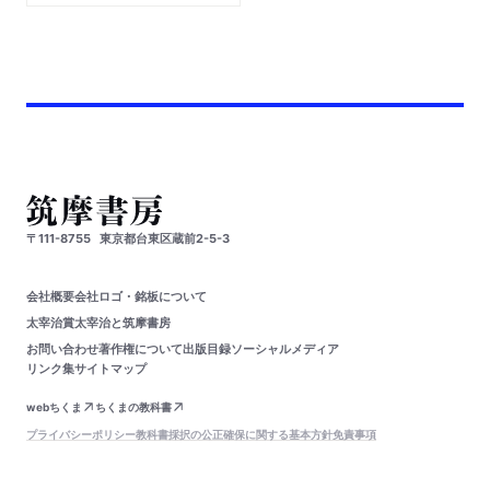
〒111-8755
東京都台東区蔵前2-5-3
会社概要
会社ロゴ・銘板について
太宰治賞
太宰治と筑摩書房
お問い合わせ
著作権について
出版目録
ソーシャルメディア
リンク集
サイトマップ
webちくま
ちくまの教科書
プライバシーポリシー
教科書採択の公正確保に関する基本方針
免責事項