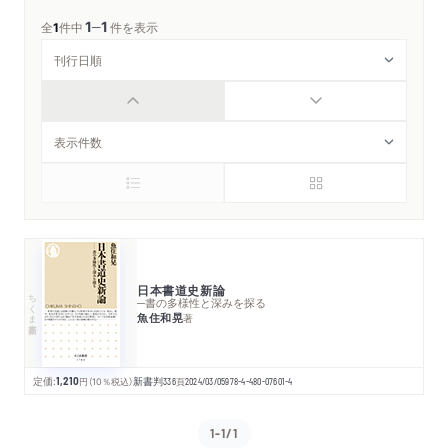
1
1
─
全
1
件中
件を表示
日本書道史新論
ちくま新書
─書の多様性と深みを探る
魚住和晃
著
定価:
1,210
円
（10％税込）
新書判
336
頁
2024/03/05
978-4-480-07601-4
1-1/1