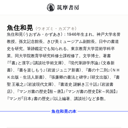
魚住和晃
（ウオズミ・カズアキ）
魚住和晃（うおずみ・かずあき）：1946年生まれ。神戸大学名誉
教授。孫文記念館長。きび美ミュージアム副館長。日中の書道
史を研究。筆跡鑑定でも知られる。東京教育大学芸術学科卒
業。同大学院教育学研究科修士課程修了。文学博士。著書
『「書」と漢字』（講談社学術文庫）、『現代筆跡学序論』（文春新
書）、『書を楽しもう』（岩波ジュニア新書）、『書の十二則』（ＮＨ
Ｋ出版・生活人新書）、『張廉卿の書法と碑学』（研文出版）、『書
聖 王羲之』（岩波現代文庫）、『書道史 謎解き三十話』（岩波書
店）、『マンガ書の歴史【殷～唐】』『マンガ書の歴史【宋～民国】』
『マンガ「日本」書の歴史』（以上編著、講談社）など多数。
魚住和晃
の本