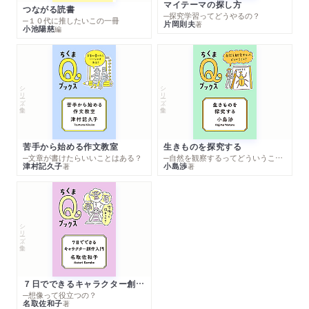
マイテーマの探し方
つながる読書
─探究学習ってどうやるの？
─１０代に推したいこの一冊
片岡則夫
著
小池陽慈
編
シリーズ・全集
シリーズ・全集
苦手から始める作文教室
生きものを探究する
─文章が書けたらいいことはある？
─自然を観察するってどういうこと？
津村記久子
小島渉
著
著
シリーズ・全集
７日でできるキャラクター創作入門
─想像って役立つの？
名取佐和子
著