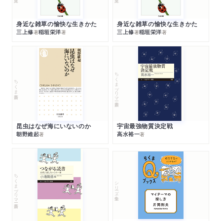
身近な雑草の愉快な生きかた
身近な雑草の愉快な生きかた
三上修
稲垣栄洋
三上修
稲垣栄洋
著
著
著
著
ちくまプリマー新書
ちくま新書
昆虫はなぜ海にいないのか
宇宙最強物質決定戦
朝野維起
高水裕一
著
著
ちくまプリマー新書
シリーズ・全集