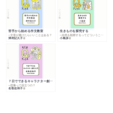
シリーズ・全集
シリーズ・全集
苦手から始める作文教室
生きものを探究する
─文章が書けたらいいことはある？
─自然を観察するってどういうこと？
津村記久子
小島渉
著
著
シリーズ・全集
７日でできるキャラクター創作入門
─想像って役立つの？
名取佐和子
著