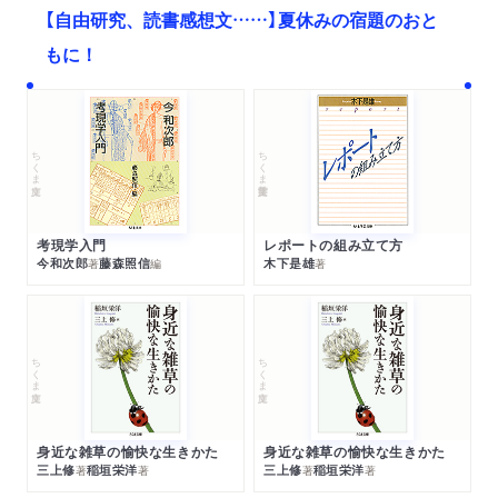
【自由研究、読書感想文……】夏休みの宿題のおと
もに！
ちくま文庫
ちくま学芸文庫
考現学入門
レポートの組み立て方
今和次郎
藤森照信
木下是雄
著
編
著
ちくま文庫
ちくま文庫
身近な雑草の愉快な生きかた
身近な雑草の愉快な生きかた
三上修
稲垣栄洋
三上修
稲垣栄洋
著
著
著
著