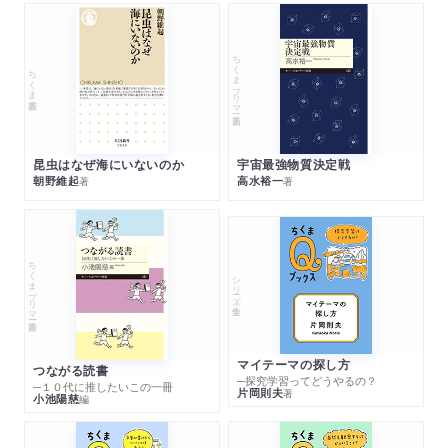
ちくまプリマー新書
ちくま新書
昆虫はなぜ海にいないのか
宇宙最強物質決定戦
朝野維起
高水裕一
著
著
ちくまプリマー新書
シリーズ・全集
マイテーマの探し方
つながる読書
─探究学習ってどうやるの？
─１０代に推したいこの一冊
片岡則夫
著
小池陽慈
編