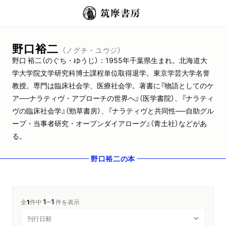
野口裕二
（ノグチ・ユウジ）
野口 裕二（のぐち・ゆうじ）：1955年千葉県生まれ。北海道大
学大学院文学研究科博士課程単位取得退学。東京学芸大学名誉
教授。専門は臨床社会学、医療社会学。著書に『物語としてのケ
ア──ナラティヴ・アプローチの世界へ』（医学書院）、『ナラティ
ヴの臨床社会学』（勁草書房）、『ナラティヴと共同性──自助グル
ープ・当事者研究・オープンダイアローグ』（青土社）などがあ
る。
野口裕二
の本
1
1
─
全
1
件中
件を表示