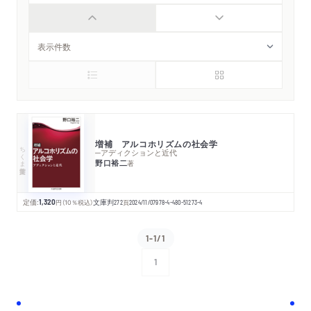
増補 アルコホリズムの社会学
ちくま学芸文庫
─アディクションと近代
野口裕二
著
定価:
1,320
円
（10％税込）
文庫判
272
頁
2024/11/07
978-4-480-51273-4
1-1/1
1
次へ