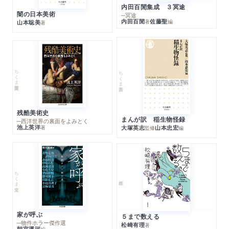
内田百閒集成 ３冥途
闇の日本美術
─冥途
内田百閒
佐藤聖
著
編
山本聡美
著
ちくま学芸文庫
ちくま新書
残酷美術史
まんが訳 稲生物怪録
─西洋世界の裏面をよみとく
池上英洋
著
大塚英志
山本忠宏
監修
編
ちくま文庫
家が呼ぶ
５まで数える
─物件ホラー傑作選
松崎有理
著
朝宮運河
編