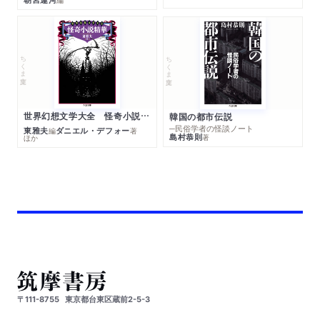
ちくま文庫
ちくま文庫
世界幻想文学大全 怪奇小説精華
韓国の都市伝説
─民俗学者の怪談ノート
東雅夫
ダニエル・デフォー
編
著
島村恭則
著
ほか
〒111-8755
東京都台東区蔵前2-5-3