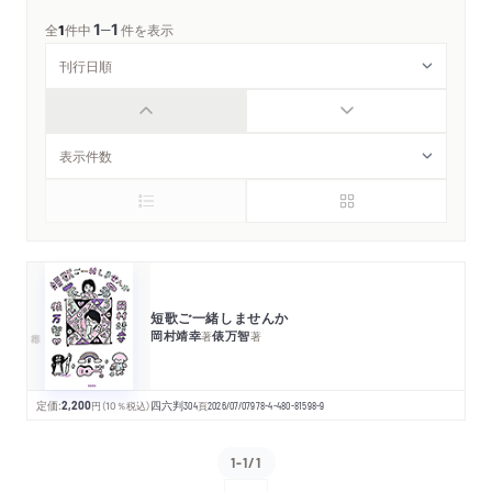
1
1
─
全
1
件中
件を表示
短歌ご一緒しませんか
岡村靖幸
俵万智
著
著
定価:
2,200
円
（10％税込）
四六判
304
頁
2026/07/07
978-4-480-81598-9
1-1/1