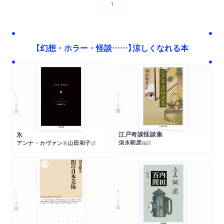
1
次へ
【幻想・ホラー・怪談……】涼しくなれる本
ちくま学芸文庫
ちくま文庫
江戸奇談怪談集
氷
須永朝彦
アンナ・カヴァン
山田和子
編訳
著
訳
ちくま文庫
ちくま新書