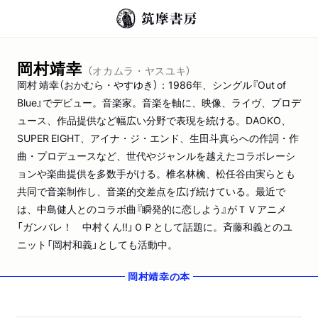
岡村靖幸
（オカムラ・ヤスユキ）
岡村 靖幸（おかむら・やすゆき）：1986年、シングル『Out of
Blue』でデビュー。音楽家。音楽を軸に、映像、ライヴ、プロデ
ュース、作品提供など幅広い分野で表現を続ける。DAOKO、
SUPER EIGHT、アイナ・ジ・エンド、生田斗真らへの作詞・作
曲・プロデュースなど、世代やジャンルを越えたコラボレーシ
ョンや楽曲提供を多数手がける。椎名林檎、松任谷由実らとも
共同で音楽制作し、音楽的交差点を広げ続けている。最近で
は、中島健人とのコラボ曲『瞬発的に恋しよう』がＴＶアニメ
「ガンバレ！ 中村くん!!」ＯＰとして話題に。斉藤和義とのユ
ニット「岡村和義」としても活動中。
岡村靖幸
の本