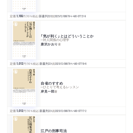
定価:
1,155
円
（10％税込）
新書判
320
頁
2025/12/08
978-4-480-07721-9
「気が利く」とはどういうことか
─対人関係の心理学
唐沢かおり
著
定価:
1,012
円
（10％税込）
新書判
224
頁
2025/12/08
978-4-480-07719-6
自省のすすめ
─ひとりで考えるレッスン
岸見一郎
著
定価:
1,012
円
（10％税込）
新書判
224
頁
2025/12/08
978-4-480-07717-2
江戸の刑事司法