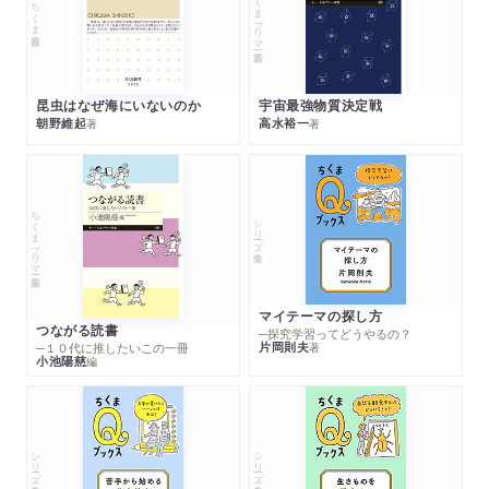
ちくまプリマー新書
ちくま新書
昆虫はなぜ海にいないのか
宇宙最強物質決定戦
朝野維起
高水裕一
著
著
ちくまプリマー新書
シリーズ・全集
マイテーマの探し方
つながる読書
─探究学習ってどうやるの？
片岡則夫
著
─１０代に推したいこの一冊
小池陽慈
編
シリーズ・全集
シリーズ・全集