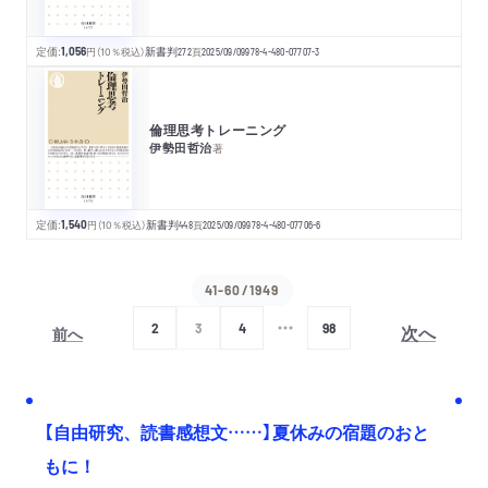
定価:
1,056
円
（10％税込）
新書判
272
頁
2025/09/09
978-4-480-07707-3
倫理思考トレーニング
伊勢田哲治
著
定価:
1,540
円
（10％税込）
新書判
448
頁
2025/09/09
978-4-480-07706-6
41-60/1949
次へ
2
3
4
98
前へ
【自由研究、読書感想文……】夏休みの宿題のおと
もに！