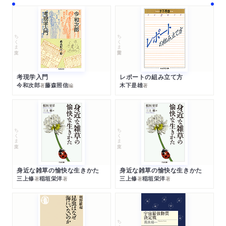
ちくま文庫
ちくま学芸文庫
考現学入門
レポートの組み立て方
今和次郎
藤森照信
木下是雄
著
編
著
ちくま文庫
ちくま文庫
身近な雑草の愉快な生きかた
身近な雑草の愉快な生きかた
三上修
稲垣栄洋
三上修
稲垣栄洋
著
著
著
著