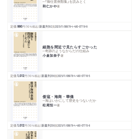
─「御仕置例類集」を読みとく
和仁かや
著
定価:
990
円
（10％税込）
新書判
192
頁
2025/11/06
978-4-480-07718-9
細胞を間近で見たらすごかった
─奇跡のようなからだの仕組み
小倉加奈子
著
定価:
1,012
円
（10％税込）
新書判
256
頁
2025/11/06
978-4-480-07716-5
倭寇・海商・華僑
─海はいかにして歴史をつないだか
松尾恒一
著
定価:
1,012
円
（10％税込）
新書判
256
頁
2025/11/06
978-4-480-07715-8