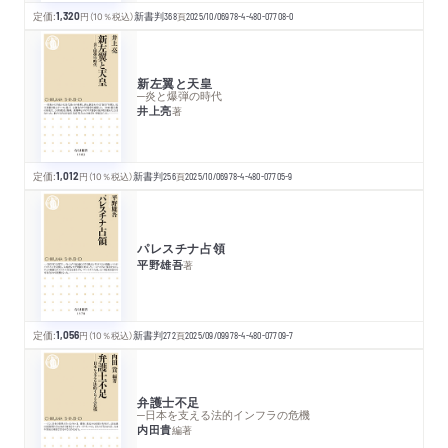
定価:
1,320
円
（10％税込）
新書判
368
頁
2025/10/06
978-4-480-07708-0
新左翼と天皇
─炎と爆弾の時代
井上亮
著
定価:
1,012
円
（10％税込）
新書判
256
頁
2025/10/06
978-4-480-07705-9
パレスチナ占領
平野雄吾
著
定価:
1,056
円
（10％税込）
新書判
272
頁
2025/09/09
978-4-480-07709-7
弁護士不足
─日本を支える法的インフラの危機
内田貴
編著