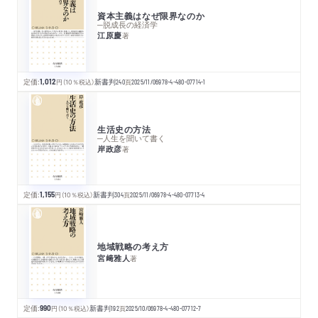
資本主義はなぜ限界なのか
─脱成長の経済学
江原慶
著
定価:
1,012
円
（10％税込）
新書判
240
頁
2025/11/06
978-4-480-07714-1
生活史の方法
─人生を聞いて書く
岸政彦
著
定価:
1,155
円
（10％税込）
新書判
304
頁
2025/11/06
978-4-480-07713-4
地域戦略の考え方
宮﨑雅人
著
定価:
990
円
（10％税込）
新書判
192
頁
2025/10/06
978-4-480-07712-7