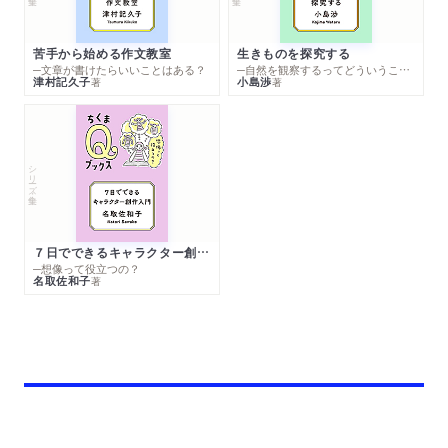
苦手から始める作文教室
生きものを探究する
─文章が書けたらいいことはある？
─自然を観察するってどういうこと？
津村記久子
小島渉
著
著
シリーズ・全集
７日でできるキャラクター創作入門
─想像って役立つの？
名取佐和子
著