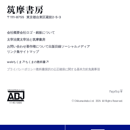
〒111-8755
東京都台東区蔵前2-5-3
会社概要
会社ロゴ・銘板について
太宰治賞
太宰治と筑摩書房
お問い合わせ
著作権について
出版目録
ソーシャルメディア
リンク集
サイトマップ
webちくま
ちくまの教科書
プライバシーポリシー
教科書採択の公正確保に関する基本方針
免責事項
PageTop
© Chikumashobo Ltd.
2024
All Rights Reserved.