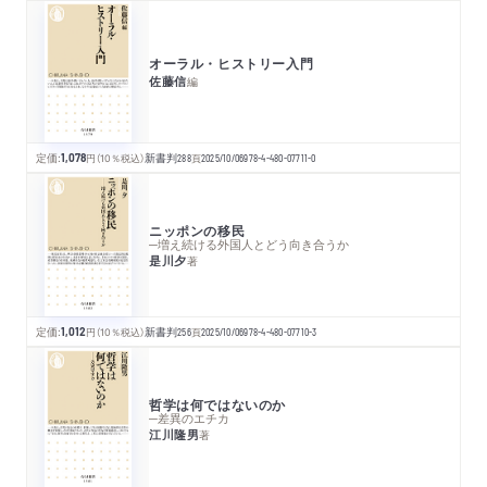
オーラル・ヒストリー入門
佐藤信
編
定価:
1,078
円
（10％税込）
新書判
288
頁
2025/10/06
978-4-480-07711-0
ニッポンの移民
─増え続ける外国人とどう向き合うか
是川夕
著
定価:
1,012
円
（10％税込）
新書判
256
頁
2025/10/06
978-4-480-07710-3
哲学は何ではないのか
─差異のエチカ
江川隆男
著