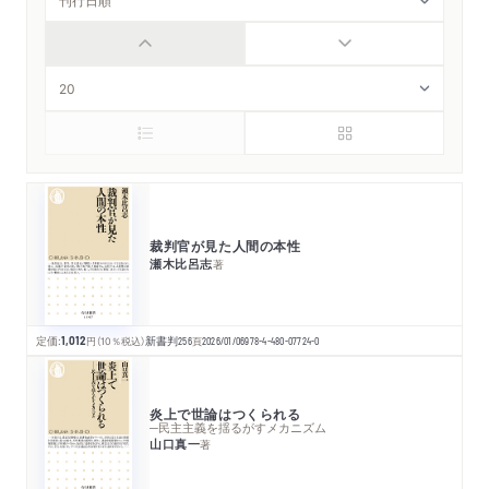
裁判官が見た人間の本性
瀬木比呂志
著
定価:
1,012
円
（10％税込）
新書判
256
頁
2026/01/06
978-4-480-07724-0
炎上で世論はつくられる
─民主主義を揺るがすメカニズム
山口真一
著