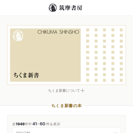
ちくま新書について
ちくま新書の本
41
60
─
全
1949
件中
件を表示