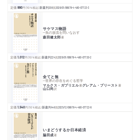
定価:
990
円
（10％税込）
新書判
208
頁
2026/01/06
978-4-480-07723-3
サケマス物語
─魚の放流を問いなおす
森田健太郎
著
定価:
1,012
円
（10％税込）
新書判
224
頁
2026/01/06
978-4-480-07720-2
全てと無
─世界の存在をめぐる哲学
マルクス・ガブリエル
グレアム・プリースト
著
著
山口尚
訳
定価:
1,540
円
（10％税込）
新書判
448
頁
2025/12/08
978-4-480-07722-6
いまどうするか日本経済
脇田成
著