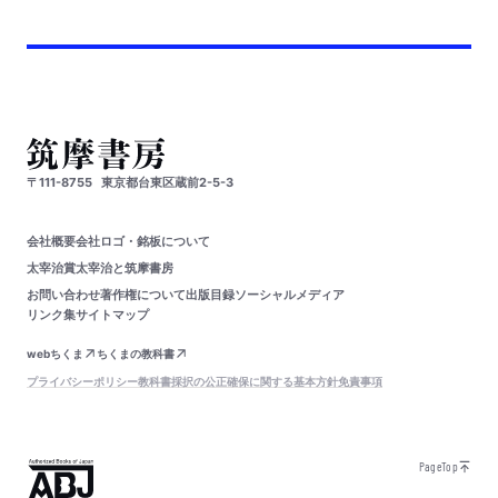
〒111-8755
東京都台東区蔵前2-5-3
会社概要
会社ロゴ・銘板について
太宰治賞
太宰治と筑摩書房
お問い合わせ
著作権について
出版目録
ソーシャルメディア
リンク集
サイトマップ
webちくま
ちくまの教科書
プライバシーポリシー
教科書採択の公正確保に関する基本方針
免責事項
PageTop