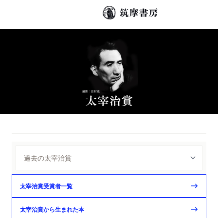
太宰治賞受賞者一覧
太宰治賞から生まれた本