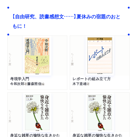
【自由研究、読書感想文……】夏休みの宿題のおと
もに！
ちくま文庫
ちくま学芸文庫
考現学入門
レポートの組み立て方
今和次郎
藤森照信
木下是雄
著
編
著
ちくま文庫
ちくま文庫
身近な雑草の愉快な生きかた
身近な雑草の愉快な生きかた