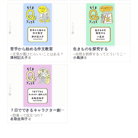
シリーズ・全集
シリーズ・全集
苦手から始める作文教室
生きものを探究する
─文章が書けたらいいことはある？
─自然を観察するってどういうこと？
津村記久子
小島渉
著
著
シリーズ・全集
７日でできるキャラクター創作入門
─想像って役立つの？
名取佐和子
著