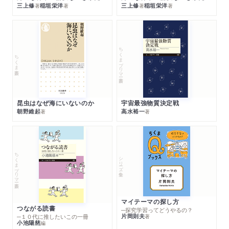
三上修
稲垣栄洋
三上修
稲垣栄洋
著
著
著
著
ちくまプリマー新書
ちくま新書
昆虫はなぜ海にいないのか
宇宙最強物質決定戦
朝野維起
高水裕一
著
著
ちくまプリマー新書
シリーズ・全集
マイテーマの探し方
つながる読書
─探究学習ってどうやるの？
片岡則夫
著
─１０代に推したいこの一冊
小池陽慈
編