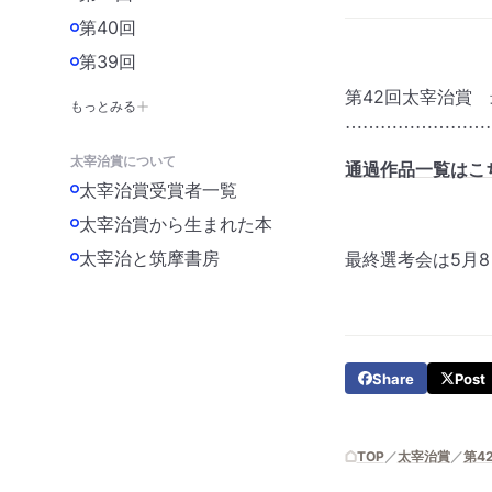
第40回
第39回
第42回太宰治賞 
もっとみる
……………………
太宰治賞について
通過作品一覧はこ
太宰治賞受賞者一覧
太宰治賞から生まれた本
太宰治と筑摩書房
最終選考会は5月
Share
Post
TOP
太宰治賞
第4