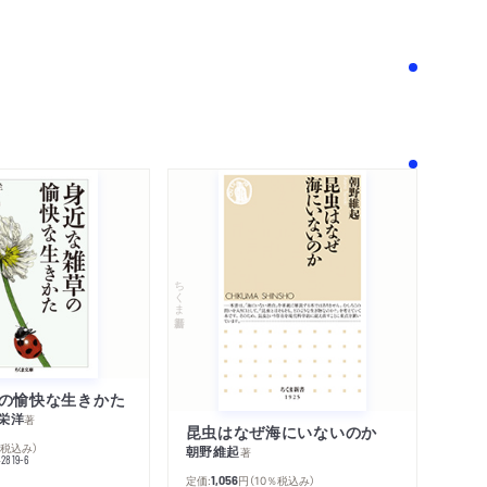
！
ちくま新書
の愉快な生きかた
栄洋
著
昆虫はなぜ海にいないのか
％税込み）
朝野維起
著
42819-6
定価:
円
（10％税込み）
1,056