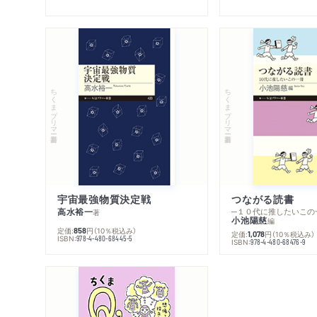
ちくまプリマー新書
ちくまプリマー新書
宇宙最強物質決定戦
つながる読書
高水裕一
─１０代に推したいこの
著
小池陽慈
編
定価:
円
（10％税込み）
858
定価:
円
（10％税込み）
1,078
ISBN:
978-4-480-68445-5
ISBN:
978-4-480-68476-9