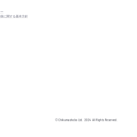
シー
確保に関する基本方針
© Chikumashobo Ltd.
2024
All Rights Reserved.