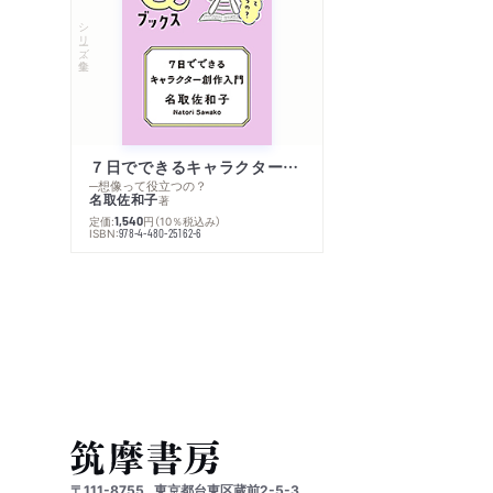
シリーズ・全集
７日でできるキャラクター創作入門
─想像って役立つの？
名取佐和子
著
定価:
円
（10％税込み）
1,540
ISBN:
978-4-480-25162-6
〒111-8755
東京都台東区蔵前2-5-3