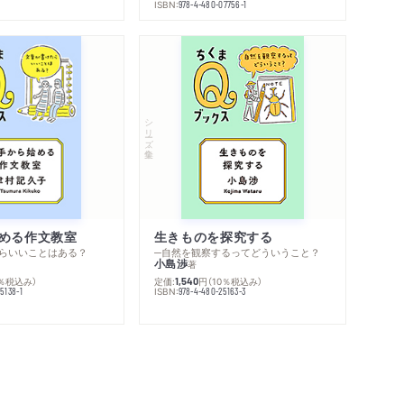
ISBN:
978-4-480-07756-1
シリーズ・全集
める作文教室
生きものを探究する
らいいことはある？
─自然を観察するってどういうこと？
小島渉
著
0％税込み）
定価:
円
（10％税込み）
1,540
ISBN:
5138-1
978-4-480-25163-3