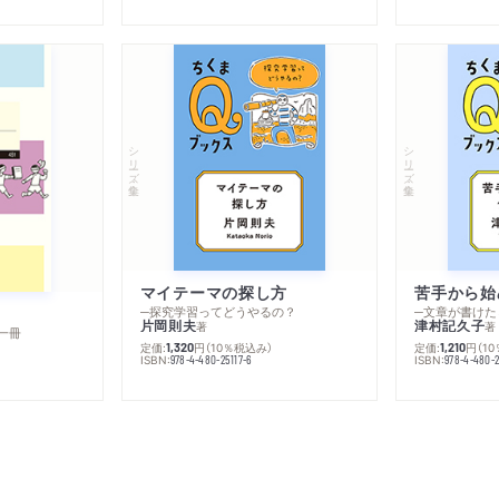
シリーズ・全集
シリーズ・全集
マイテーマの探し方
苦手から始
─探究学習ってどうやるの？
─文章が書けた
片岡則夫
津村記久子
著
著
一冊
定価:
円
（10％税込み）
定価:
円
（1
1,320
1,210
ISBN:
ISBN:
978-4-480-25117-6
978-4-480-2