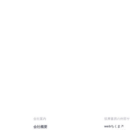
会社案内
筑摩書房の外部サ
webちくま
会社概要