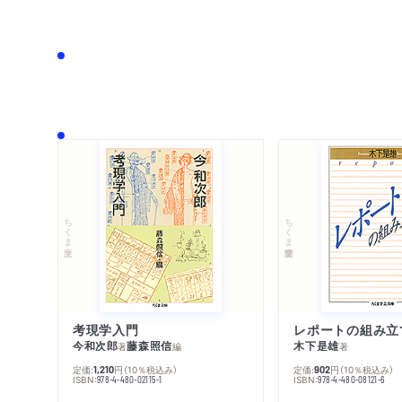
ちくま文庫
ちくま学芸文庫
考現学入門
レポートの組み立
今和次郎
藤森照信
木下是雄
著
編
著
定価:
円
（10％税込み）
定価:
円
（10％税込み）
1,210
902
ISBN:
ISBN:
978-4-480-02115-1
978-4-480-08121-6