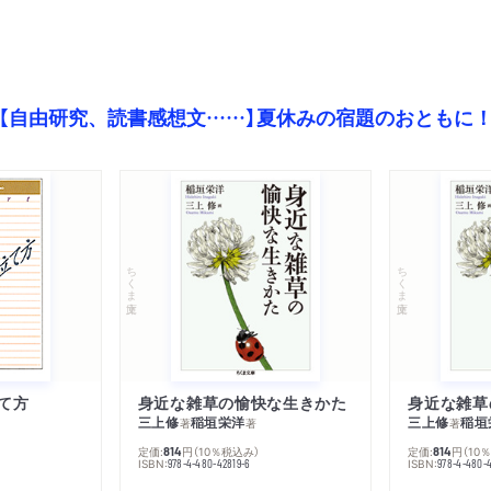
【自由研究、読書感想文……】夏休みの宿題のおともに
ちくま文庫
ちくま文庫
て方
身近な雑草の愉快な生きかた
身近な雑草
三上修
稲垣栄洋
三上修
稲垣
著
著
著
定価:
円
（10％税込み）
定価:
円
（10
814
814
ISBN:
ISBN:
978-4-480-42819-6
978-4-480-