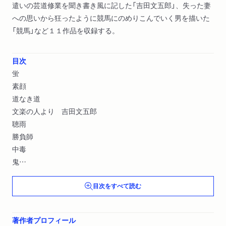
遣いの芸道修業を聞き書き風に記した「吉田文五郎」、失った妻
への思いから狂ったように競馬にのめりこんでいく男を描いた
「競馬」など１１作品を収録する。
目次
蛍
素顔
道なき道
文楽の人より 吉田文五郎
聴雨
勝負師
中毒
鬼
郷愁
目次をすべて読む
競馬
六白金星
著作者プロフィール