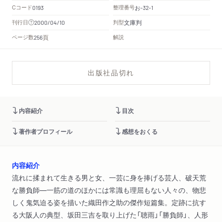
Cコード
整理番号
お
0193
-32-1
文庫判
刊行日
判型
2000/04/10
頁
ページ数
解説
256
出版社品切れ
内容紹介
目次
著作者プロフィール
感想をおくる
内容紹介
流れに揉まれて生きる男と女、一芸に身を捧げる芸人、破天荒
な勝負師―一筋の道のほかには常識も理屈もない人々の、物悲
しく鬼気迫る姿を描いた織田作之助の傑作短篇集。定跡に抗す
る大阪人の典型、坂田三吉を取り上げた「聴雨」「勝負師」、人形