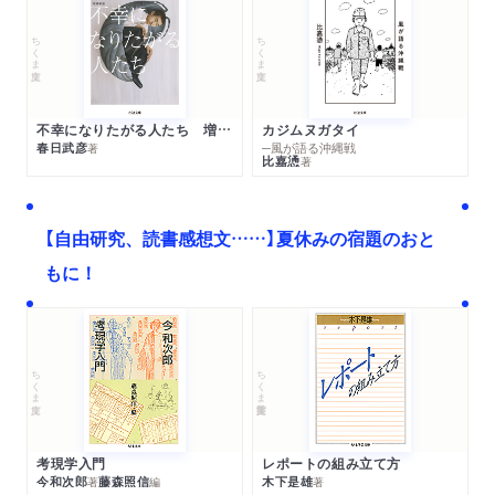
ちくま文庫
ちくま文庫
不幸になりたがる人たち 増補新版
カジムヌガタイ
春日武彦
─風が語る沖縄戦
著
比嘉慂
著
【自由研究、読書感想文……】夏休みの宿題のおと
もに！
ちくま文庫
ちくま学芸文庫
考現学入門
レポートの組み立て方
今和次郎
藤森照信
木下是雄
著
編
著