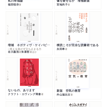
私の幸福論
傷を愛せるか 増補新版
福田恆存
宮地尚子
著
著
ちくま文庫
ちくま文庫
増補 ネガティヴ・ケイパビリティで生きる
積読こそが完全な読書術である
─答えを急がず立ち止まる力
永田希
著
谷川嘉浩
朱喜哲
著
著
ほか
ちくま文庫
ちくま文庫
ないもの、あります
新版 空気の教育
クラフト・エヴィング商會
著
外山滋比古
著