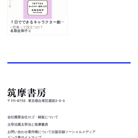
７日でできるキャラクター創作入門
─想像って役立つの？
名取佐和子
著
〒111-8755
東京都台東区蔵前2-5-3
会社概要
会社ロゴ・銘板について
太宰治賞
太宰治と筑摩書房
お問い合わせ
著作権について
出版目録
ソーシャルメディア
リンク集
サイトマップ