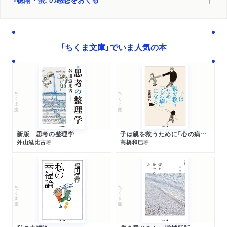
「ちくま文庫」でいま人気の本
ちくま文庫
ちくま文庫
新版 思考の整理学
子は親を救うために「心の病」になる
外山滋比古
高橋和巳
著
著
ちくま文庫
ちくま文庫