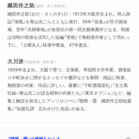
織田作之助
（ おだ・さくのすけ ）
織田作之助（おだ・さくのすけ）：1913年大阪市生まれ。同人雑
誌「海風」を青山光二らとともに発行。39年「俗臭」が芥川賞候
補、翌年「夫婦善哉」が改造社の第一回文藝推薦作となる。戦後
は当時の世俗を活写した短編「世相」で無頼派作家として売れっ
子に。「土曜夫人」執筆中喀血、47年逝去。
大川渉
（ おおかわ・わたる ）
1959年生まれ。大阪で育つ。文筆家。早稲田大学卒業。酒場巡
りや町歩きに関するエッセイや書評などを新聞・雑誌に執筆。
無頼派の作家、作品に詳しい。著書に『下町酒場巡礼』『文士風
狂録─青山光二が語る昭和の作家たち』『東京オブジェ』など。編
集と解説を担当したアンソロジーに『聴雨・螢 織田作之助短篇
集』『短篇礼讃 忘れかけた名品』がある。
『聴雨・螢』の感想をおくる