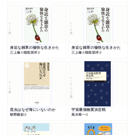
ちくま文庫
ちくま文庫
身近な雑草の愉快な生きかた
身近な雑草の愉快な生きかた
三上修
稲垣栄洋
三上修
稲垣栄洋
著
著
著
著
ちくまプリマー新書
ちくま新書
昆虫はなぜ海にいないのか
宇宙最強物質決定戦
朝野維起
高水裕一
著
著