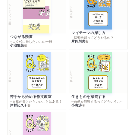
ちくまプリマー新書
シリーズ・全集
マイテーマの探し方
つながる読書
─探究学習ってどうやるの？
片岡則夫
著
─１０代に推したいこの一冊
小池陽慈
編
シリーズ・全集
シリーズ・全集
苦手から始める作文教室
生きものを探究する
─文章が書けたらいいことはある？
─自然を観察するってどういうこと？
津村記久子
小島渉
著
著
シリーズ・全集