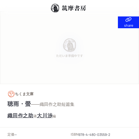
share
share
ちくま文庫
聴雨・螢
——織田作之助短篇集
織田作之助
大川渉
著
編
定価
ISBN
--
978-4-480-03559-2