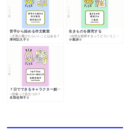
シリーズ・全集
シリーズ・全集
苦手から始める作文教室
生きものを探究する
─文章が書けたらいいことはある？
─自然を観察するってどういうこと？
津村記久子
小島渉
著
著
シリーズ・全集
７日でできるキャラクター創作入門
─想像って役立つの？
名取佐和子
著