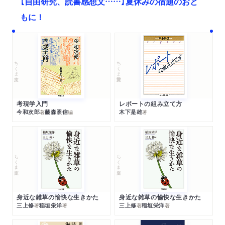
【自由研究、読書感想文……】夏休みの宿題のおと
もに！
ちくま文庫
ちくま学芸文庫
考現学入門
レポートの組み立て方
今和次郎
藤森照信
木下是雄
著
編
著
ちくま文庫
ちくま文庫
身近な雑草の愉快な生きかた
身近な雑草の愉快な生きかた
三上修
稲垣栄洋
三上修
稲垣栄洋
著
著
著
著