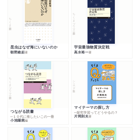
ちくまプリマー新書
ちくま新書
昆虫はなぜ海にいないのか
宇宙最強物質決定戦
朝野維起
高水裕一
著
著
ちくまプリマー新書
シリーズ・全集
マイテーマの探し方
つながる読書
─探究学習ってどうやるの？
片岡則夫
著
─１０代に推したいこの一冊
小池陽慈
編