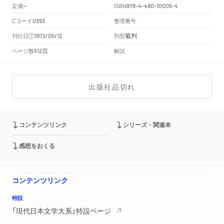
定価
ISBN
--
978-4-480-10005-4
Cコード
整理番号
0393
菊判
刊行日
判型
1972/05/12
頁
ページ数
解説
512
出版社品切れ
コンテンツリンク
シリーズ・関連本
感想をおくる
コンテンツリンク
特設
「現代日本文学大系」特設ページ