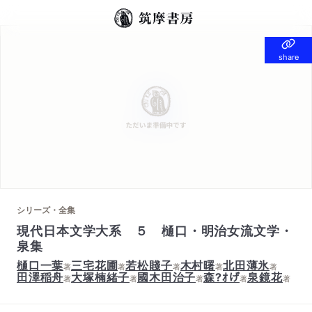
share
share
シリーズ・全集
現代日本文学大系 ５ 樋口・明治女流文学・
泉集
樋口一葉
三宅花圃
若松賤子
木村曙
北田薄氷
著
著
著
著
著
田澤稲舟
大塚楠緒子
國木田治子
森?ｵげ
泉鏡花
著
著
著
著
著