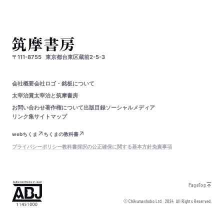
〒111-8755
東京都台東区蔵前2-5-3
会社概要
会社ロゴ・銘板について
太宰治賞
太宰治と筑摩書房
お問い合わせ
著作権について
出版目録
ソーシャルメディア
リンク集
サイトマップ
webちくま
ちくまの教科書
プライバシーポリシー
教科書採択の公正確保に関する基本方針
免責事項
PageTop
© Chikumashobo Ltd.
2024
All Rights Reserved.