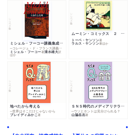
シリーズ・全集
シリーズ・全集
ムーミン・コミックス ２ あこがれの遠い土地
トーベ・ヤンソン
著
ミシェル・フーコー講義集成１０ 主体性と真理
ラルス・ヤンソン
著
ほか
─コレージュ・ド・フランス講義１９８０－１９８１年度
ミシェル・フーコー
清水雄大
著
訳
ほか
シリーズ・全集
シリーズ・全集
地べたから考える
ＳＮＳ時代のメディアリテラシー
─世界はそこだけじゃないから
─ウソとホントは見分けられる？
ブレイディみかこ
山脇岳志
著
著