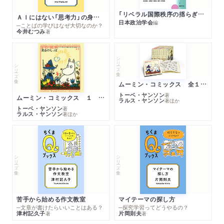
「リベラル国際秩序の揺らぎ」再考 年報政治学２０２６‐Ⅰ
ＡＩにはない「思考力」の身につけ方
日本政治学会
編
─ことばの学びはなぜ大切なのか？
今井むつみ
著
シリーズ・全集
シリーズ・全集
ムーミン・コミックス 全１４巻セット
トーベ・ヤンソン
著
ムーミン・コミックス １ 黄金のしっぽ
ラルス・ヤンソン
著
ほか
トーベ・ヤンソン
著
ラルス・ヤンソン
著
ほか
シリーズ・全集
シリーズ・全集
苦手から始める作文教室
マイテーマの探し方
─文章が書けたらいいことはある？
─探究学習ってどうやるの？
津村記久子
片岡則夫
著
著