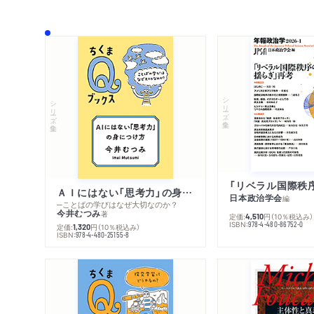
シリーズ・全集
シリーズ・全集
ＡＩにはない「思考力」の身につけ方
日本政治学会
編
─ことばの学びはなぜ大切なのか？
今井むつみ
著
定価:
円
（10％税込み）
4,510
ISBN:
978-4-480-86752-0
定価:
円
（10％税込み）
1,320
ISBN:
978-4-480-25155-8