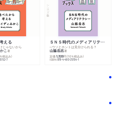
シリーズ・全集
考える
ＳＮＳ時代のメディアリテラシー
けじゃないから
─ウソとホントは見分けられる？
かこ
山脇岳志
著
著
0％税込み）
定価:
円
（10％税込み）
1,320
ISBN:
5152-7
978-4-480-25154-1
！