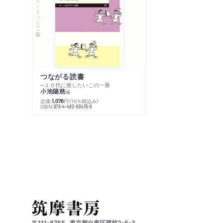
ちくまプリマー新書
つながる読書
─１０代に推したいこの一冊
小池陽慈
編
定価:
円
（10％税込み）
1,078
ISBN:
978-4-480-68476-9
〒111-8755
東京都台東区蔵前2-5-3