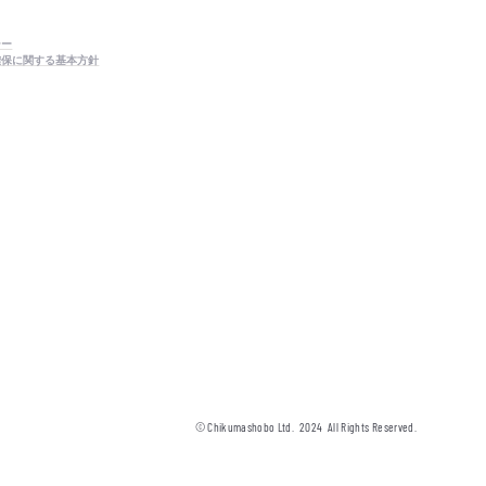
シー
確保に関する基本方針
© Chikumashobo Ltd.
2024
All Rights Reserved.