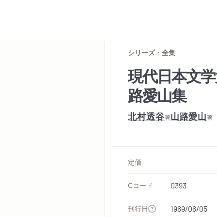
シリーズ・全集
現代日本文学
路愛山集
北村透谷
山路愛山
著
著
定価
--
Cコード
0393
刊行日
1969/06/05