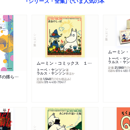
「シリーズ・全集」でいま人気の本
シリーズ・全集
シリーズ・全集
トーベ・ヤン
ラルス・ヤン
ムーミン・コミックス １ 黄金のしっぽ
定価:
円
（
21,560
トーベ・ヤンソン
著
ISBN:
978-4-480-
ラルス・ヤンソン
著
ほか
「リベラル国際秩序の揺らぎ」再考 年報政治学２０２６‐Ⅰ
定価:
円
（10％税込み）
1,540
ISBN:
978-4-480-77041-7
シリーズ・全集