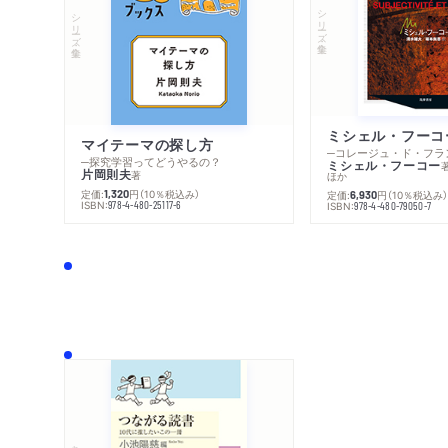
シリーズ・全集
シリーズ・全集
マイテーマの探し方
─探究学習ってどうやるの？
ミシェル・フーコー
片岡則夫
著
ほか
定価:
円
（10％税込み）
1,320
定価:
円
（10％税込み
6,930
ISBN:
978-4-480-25117-6
ISBN:
978-4-480-79050-7