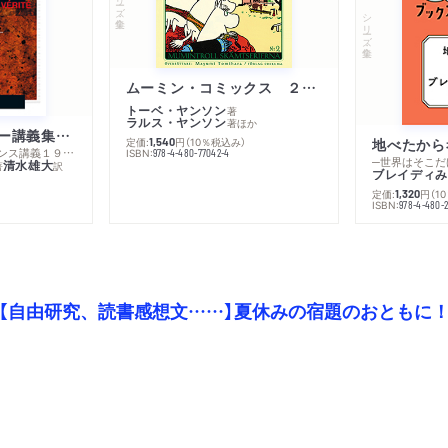
シリーズ・全集
ムーミン・コミックス ２ あこがれの遠い土地
トーベ・ヤンソン
著
ラルス・ヤンソン
著
ほか
ミシェル・フーコー講義集成１０ 主体性と真理
定価:
円
（10％税込み）
地べたから
1,540
─コレージュ・ド・フランス講義１９８０－１９８１年度
ISBN:
978-4-480-77042-4
─世界はそこだ
清水雄大
著
訳
ブレイディみ
定価:
円
（1
1,320
）
ISBN:
978-4-480-2
【自由研究、読書感想文……】夏休みの宿題のおともに