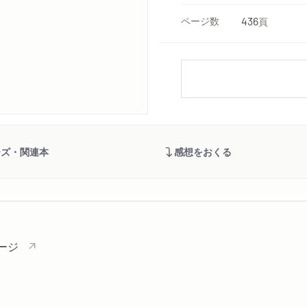
ページ数
436
頁
ーズ・関連本
感想をおくる
ージ