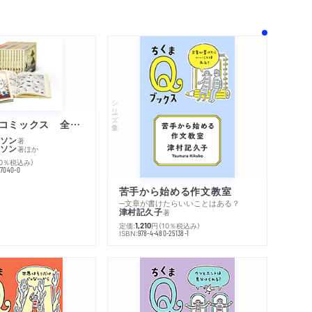
シリーズ・全集
ムーミン・コミックス 全１４巻セット
ソン
著
ソン
著
ほか
10％税込み）
内容紹介・目次
77040-0
コンテンツリンク
シリーズ・関連本
苦手から始める作文教室
感想をおくる
─文章が書けたらいいことはある？
津村記久子
著
定価:
円
（10％税込み）
1,210
ISBN:
978-4-480-25138-1