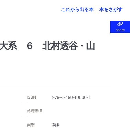
これから出る本
本をさがす
share
share
大系 ６ 北村透谷・山
ISBN
978-4-480-10006-1
整理番号
判型
菊判