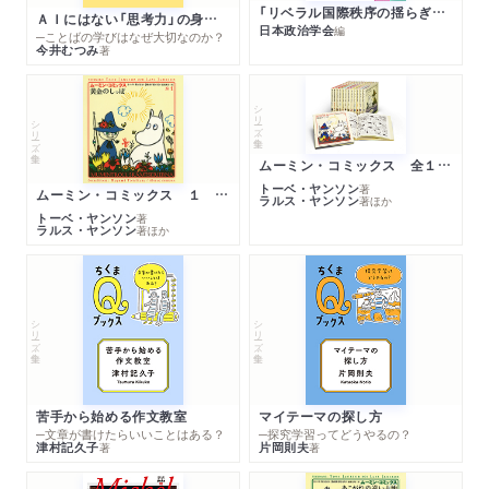
「リベラル国際秩序の揺らぎ」再考 年報政治学２０２６‐Ⅰ
ＡＩにはない「思考力」の身につけ方
日本政治学会
編
─ことばの学びはなぜ大切なのか？
今井むつみ
著
シリーズ・全集
シリーズ・全集
ムーミン・コミックス 全１４巻セット
トーベ・ヤンソン
著
ムーミン・コミックス １ 黄金のしっぽ
ラルス・ヤンソン
著
ほか
トーベ・ヤンソン
著
ラルス・ヤンソン
著
ほか
シリーズ・全集
シリーズ・全集
苦手から始める作文教室
マイテーマの探し方
─文章が書けたらいいことはある？
─探究学習ってどうやるの？
津村記久子
片岡則夫
著
著