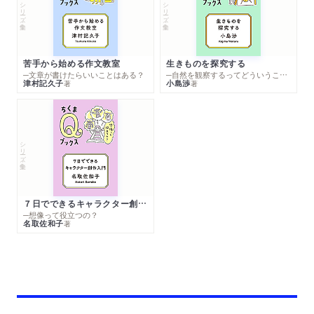
シリーズ・全集
シリーズ・全集
苦手から始める作文教室
生きものを探究する
─文章が書けたらいいことはある？
─自然を観察するってどういうこと？
津村記久子
小島渉
著
著
シリーズ・全集
７日でできるキャラクター創作入門
─想像って役立つの？
名取佐和子
著