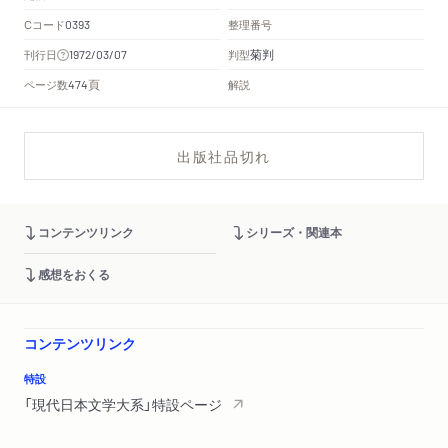
Cコード
整理番号
0393
菊判
刊行日
判型
1972/03/07
頁
ページ数
解説
474
出版社品切れ
コンテンツリンク
シリーズ・関連本
感想をおくる
コンテンツリンク
特設
「現代日本文学大系」特設ページ