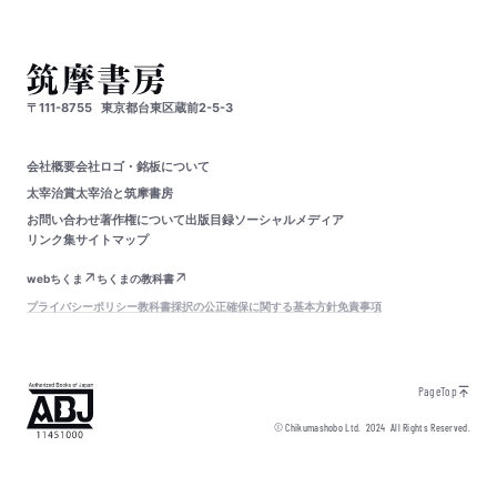
〒111-8755
東京都台東区蔵前2-5-3
会社概要
会社ロゴ・銘板について
太宰治賞
太宰治と筑摩書房
お問い合わせ
著作権について
出版目録
ソーシャルメディア
リンク集
サイトマップ
webちくま
ちくまの教科書
プライバシーポリシー
教科書採択の公正確保に関する基本方針
免責事項
PageTop
© Chikumashobo Ltd.
2024
All Rights Reserved.