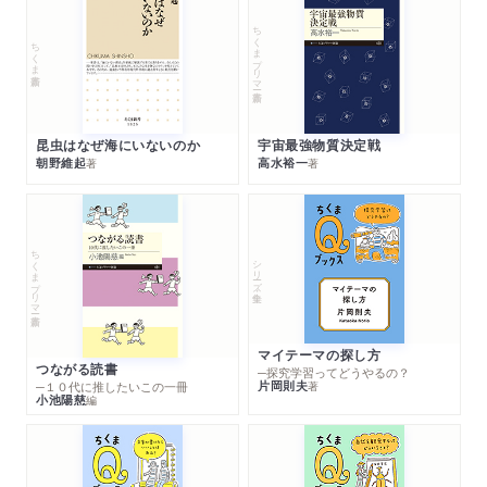
ちくまプリマー新書
ちくま新書
昆虫はなぜ海にいないのか
宇宙最強物質決定戦
朝野維起
高水裕一
著
著
ちくまプリマー新書
シリーズ・全集
マイテーマの探し方
つながる読書
─探究学習ってどうやるの？
片岡則夫
著
─１０代に推したいこの一冊
小池陽慈
編