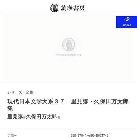
share
share
シリーズ・全集
現代日本文学大系３７ 里見弴・久保田万太郎
集
里見弴
久保田万太郎
著
著
定価
ISBN
--
978-4-480-10037-5