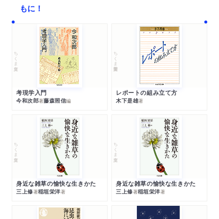
もに！
ちくま文庫
ちくま学芸文庫
考現学入門
レポートの組み立て方
今和次郎
藤森照信
木下是雄
著
編
著
ちくま文庫
ちくま文庫
身近な雑草の愉快な生きかた
身近な雑草の愉快な生きかた
三上修
稲垣栄洋
三上修
稲垣栄洋
著
著
著
著