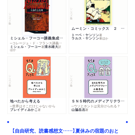
シリーズ・全集
シリーズ・全集
ムーミン・コミックス ２ あこがれの遠い土地
トーベ・ヤンソン
著
ミシェル・フーコー講義集成１０ 主体性と真理
ラルス・ヤンソン
著
ほか
─コレージュ・ド・フランス講義１９８０－１９８１年度
ミシェル・フーコー
清水雄大
著
訳
ほか
シリーズ・全集
シリーズ・全集
地べたから考える
ＳＮＳ時代のメディアリテラシー
─世界はそこだけじゃないから
─ウソとホントは見分けられる？
ブレイディみかこ
山脇岳志
著
著
【自由研究、読書感想文……】夏休みの宿題のおと