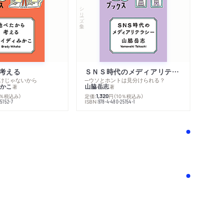
シリーズ・全集
考える
ＳＮＳ時代のメディアリテラシー
けじゃないから
─ウソとホントは見分けられる？
かこ
山脇岳志
著
著
0％税込み）
定価:
円
（10％税込み）
1,320
ISBN:
5152-7
978-4-480-25154-1
！