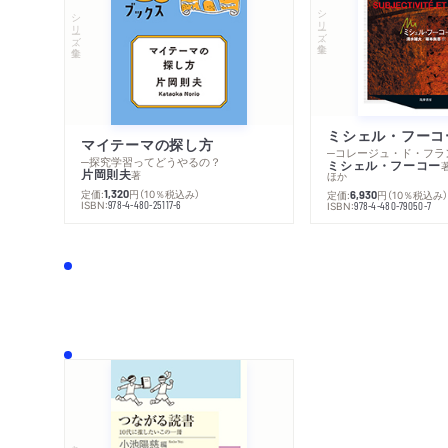
シリーズ・全集
シリーズ・全集
マイテーマの探し方
─探究学習ってどうやるの？
ミシェル・フーコー
片岡則夫
著
ほか
定価:
円
（10％税込み）
1,320
定価:
円
（10％税込み
6,930
ISBN:
978-4-480-25117-6
ISBN:
978-4-480-79050-7