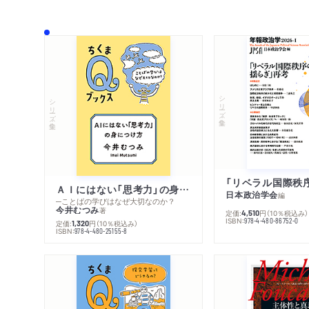
シリーズ・全集
シリーズ・全集
ＡＩにはない「思考力」の身につけ方
日本政治学会
編
─ことばの学びはなぜ大切なのか？
今井むつみ
著
定価:
円
（10％税込み）
4,510
ISBN:
978-4-480-86752-0
定価:
円
（10％税込み）
1,320
ISBN:
978-4-480-25155-8