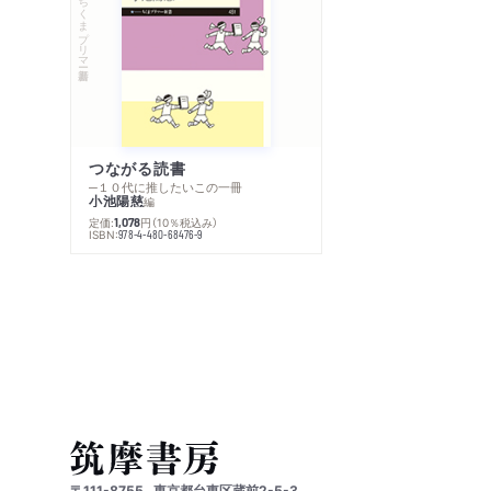
ちくまプリマー新書
つながる読書
─１０代に推したいこの一冊
小池陽慈
編
定価:
円
（10％税込み）
1,078
ISBN:
978-4-480-68476-9
〒111-8755
東京都台東区蔵前2-5-3