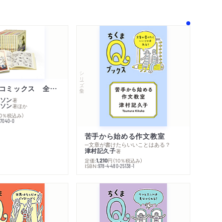
シリーズ・全集
ムーミン・コミックス 全１４巻セット
ソン
著
ソン
著
ほか
10％税込み）
内容紹介・目次
77040-0
コンテンツリンク
シリーズ・関連本
苦手から始める作文教室
感想をおくる
─文章が書けたらいいことはある？
津村記久子
著
定価:
円
（10％税込み）
1,210
ISBN:
978-4-480-25138-1