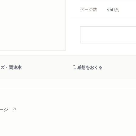
ページ数
450
頁
ーズ・関連本
感想をおくる
ージ