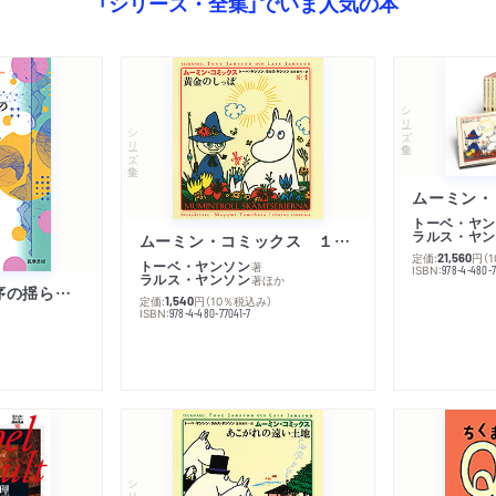
「シリーズ・全集」でいま人気の本
シリーズ・全集
シリーズ・全集
トーベ・ヤン
ラルス・ヤン
ムーミン・コミックス １ 黄金のしっぽ
定価:
円
（
21,560
トーベ・ヤンソン
著
ISBN:
978-4-480-
ラルス・ヤンソン
著
ほか
「リベラル国際秩序の揺らぎ」再考 年報政治学２０２６‐Ⅰ
定価:
円
（10％税込み）
1,540
ISBN:
978-4-480-77041-7
シリーズ・全集