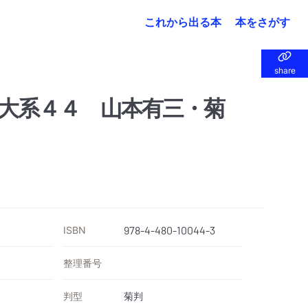
これから出る本
本をさがす
share
share
大系４４ 山本有三・菊
ISBN
978-4-480-10044-3
整理番号
判型
菊判