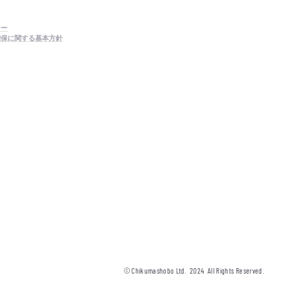
シー
確保に関する基本方針
© Chikumashobo Ltd.
2024
All Rights Reserved.