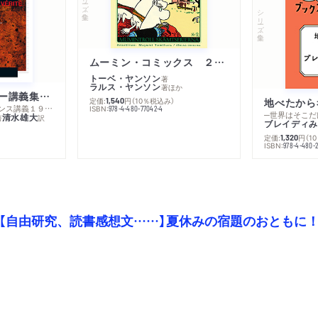
シリーズ・全集
ムーミン・コミックス ２ あこがれの遠い土地
トーベ・ヤンソン
著
ラルス・ヤンソン
著
ほか
ミシェル・フーコー講義集成１０ 主体性と真理
定価:
円
（10％税込み）
地べたから
1,540
─コレージュ・ド・フランス講義１９８０－１９８１年度
ISBN:
978-4-480-77042-4
─世界はそこだ
清水雄大
著
訳
ブレイディみ
定価:
円
（1
1,320
）
ISBN:
978-4-480-2
【自由研究、読書感想文……】夏休みの宿題のおともに