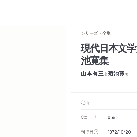
シリーズ・全集
現代日本文学
池寛集
山本有三
菊池寛
著
著
定価
--
Cコード
0393
刊行日
1972/10/20