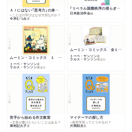
「リベラル国際秩序の揺らぎ」再考 年報政治学２０２６‐Ⅰ
ＡＩにはない「思考力」の身につけ方
日本政治学会
編
─ことばの学びはなぜ大切なのか？
今井むつみ
著
シリーズ・全集
シリーズ・全集
ムーミン・コミックス 全１４巻セット
トーベ・ヤンソン
著
ムーミン・コミックス １ 黄金のしっぽ
ラルス・ヤンソン
著
ほか
トーベ・ヤンソン
著
ラルス・ヤンソン
著
ほか
シリーズ・全集
シリーズ・全集
苦手から始める作文教室
マイテーマの探し方
─文章が書けたらいいことはある？
─探究学習ってどうやるの？
津村記久子
片岡則夫
著
著