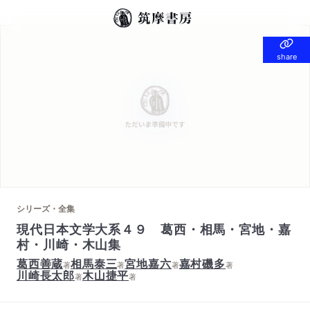
share
share
シリーズ・全集
現代日本文学大系４９ 葛西・相馬・宮地・嘉
村・川崎・木山集
葛西善蔵
相馬泰三
宮地嘉六
嘉村磯多
著
著
著
著
川崎長太郎
木山捷平
著
著