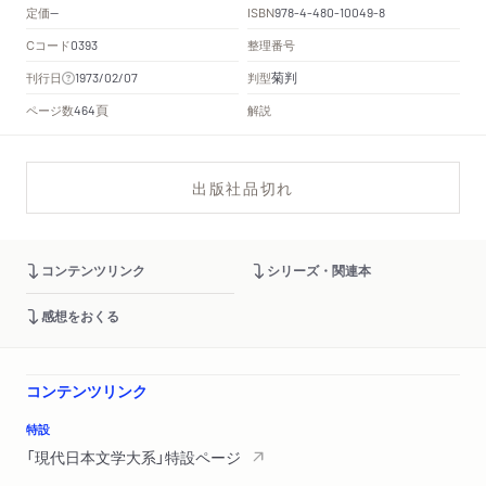
定価
ISBN
--
978-4-480-10049-8
Cコード
整理番号
0393
菊判
刊行日
判型
1973/02/07
頁
ページ数
解説
464
出版社品切れ
コンテンツリンク
シリーズ・関連本
感想をおくる
コンテンツリンク
特設
「現代日本文学大系」特設ページ