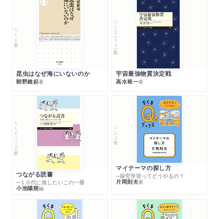
ちくまプリマー新書
ちくま新書
昆虫はなぜ海にいないのか
宇宙最強物質決定戦
朝野維起
高水裕一
著
著
ちくまプリマー新書
シリーズ・全集
マイテーマの探し方
つながる読書
─探究学習ってどうやるの？
片岡則夫
著
─１０代に推したいこの一冊
小池陽慈
編