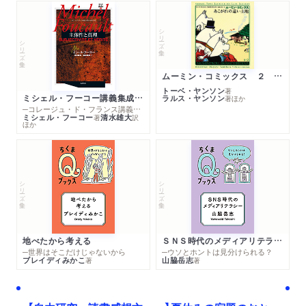
シリーズ・全集
シリーズ・全集
ムーミン・コミックス ２ あこがれの遠い土地
トーベ・ヤンソン
著
ミシェル・フーコー講義集成１０ 主体性と真理
ラルス・ヤンソン
著
ほか
─コレージュ・ド・フランス講義１９８０－１９８１年度
ミシェル・フーコー
清水雄大
著
訳
ほか
シリーズ・全集
シリーズ・全集
地べたから考える
ＳＮＳ時代のメディアリテラシー
─世界はそこだけじゃないから
─ウソとホントは見分けられる？
ブレイディみかこ
山脇岳志
著
著