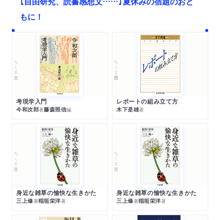
【自由研究、読書感想文……】夏休みの宿題のおと
もに！
ちくま文庫
ちくま学芸文庫
考現学入門
レポートの組み立て方
今和次郎
藤森照信
木下是雄
著
編
著
ちくま文庫
ちくま文庫
身近な雑草の愉快な生きかた
身近な雑草の愉快な生きかた
三上修
稲垣栄洋
三上修
稲垣栄洋
著
著
著
著