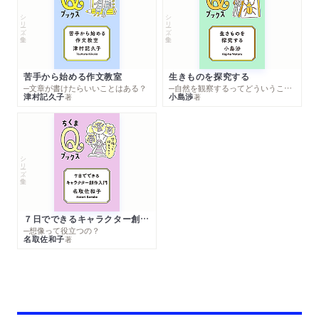
シリーズ・全集
シリーズ・全集
苦手から始める作文教室
生きものを探究する
─文章が書けたらいいことはある？
─自然を観察するってどういうこと？
津村記久子
小島渉
著
著
シリーズ・全集
７日でできるキャラクター創作入門
─想像って役立つの？
名取佐和子
著