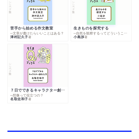
シリーズ・全集
シリーズ・全集
苦手から始める作文教室
生きものを探究する
─文章が書けたらいいことはある？
─自然を観察するってどういうこと？
津村記久子
小島渉
著
著
シリーズ・全集
７日でできるキャラクター創作入門
─想像って役立つの？
名取佐和子
著