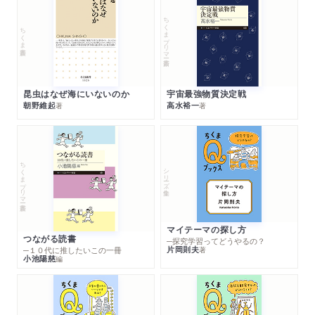
ちくまプリマー新書
ちくま新書
昆虫はなぜ海にいないのか
宇宙最強物質決定戦
朝野維起
高水裕一
著
著
ちくまプリマー新書
シリーズ・全集
マイテーマの探し方
つながる読書
─探究学習ってどうやるの？
片岡則夫
著
─１０代に推したいこの一冊
小池陽慈
編