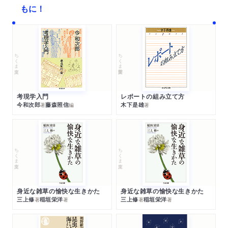
もに！
ちくま文庫
ちくま学芸文庫
考現学入門
レポートの組み立て方
今和次郎
藤森照信
木下是雄
著
編
著
ちくま文庫
ちくま文庫
身近な雑草の愉快な生きかた
身近な雑草の愉快な生きかた
三上修
稲垣栄洋
三上修
稲垣栄洋
著
著
著
著