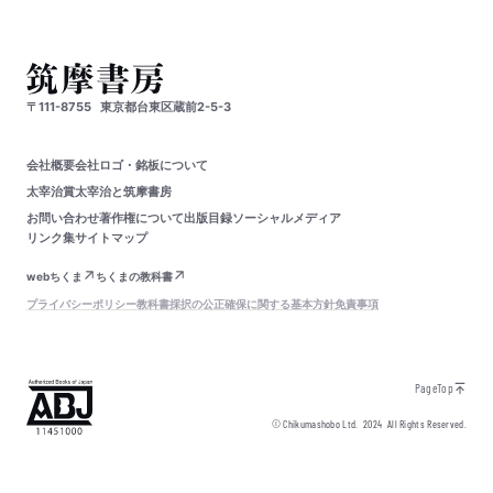
〒111-8755
東京都台東区蔵前2-5-3
会社概要
会社ロゴ・銘板について
太宰治賞
太宰治と筑摩書房
お問い合わせ
著作権について
出版目録
ソーシャルメディア
リンク集
サイトマップ
webちくま
ちくまの教科書
プライバシーポリシー
教科書採択の公正確保に関する基本方針
免責事項
PageTop
© Chikumashobo Ltd.
2024
All Rights Reserved.