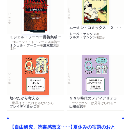
シリーズ・全集
シリーズ・全集
ムーミン・コミックス ２ あこがれの遠い土地
トーベ・ヤンソン
著
ミシェル・フーコー講義集成１０ 主体性と真理
ラルス・ヤンソン
著
ほか
─コレージュ・ド・フランス講義１９８０－１９８１年度
ミシェル・フーコー
清水雄大
著
訳
ほか
シリーズ・全集
シリーズ・全集
地べたから考える
ＳＮＳ時代のメディアリテラシー
─世界はそこだけじゃないから
─ウソとホントは見分けられる？
ブレイディみかこ
山脇岳志
著
著
【自由研究、読書感想文……】夏休みの宿題のおと