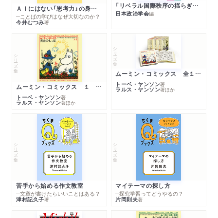
「リベラル国際秩序の揺らぎ」再考 年報政治学２０２６‐Ⅰ
ＡＩにはない「思考力」の身につけ方
日本政治学会
編
─ことばの学びはなぜ大切なのか？
今井むつみ
著
シリーズ・全集
シリーズ・全集
ムーミン・コミックス 全１４巻セット
トーベ・ヤンソン
著
ムーミン・コミックス １ 黄金のしっぽ
ラルス・ヤンソン
著
ほか
トーベ・ヤンソン
著
ラルス・ヤンソン
著
ほか
シリーズ・全集
シリーズ・全集
苦手から始める作文教室
マイテーマの探し方
─文章が書けたらいいことはある？
─探究学習ってどうやるの？
津村記久子
片岡則夫
著
著