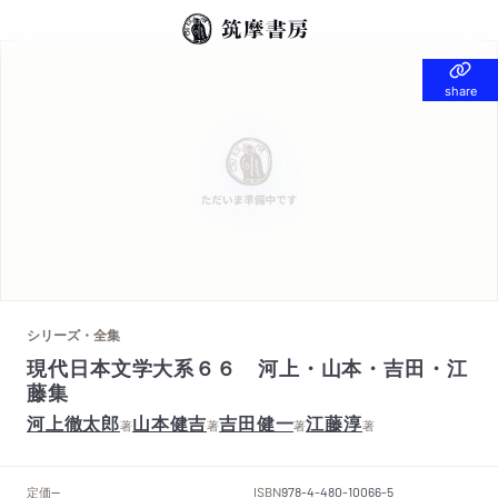
share
share
シリーズ・全集
現代日本文学大系６６ 河上・山本・吉田・江
藤集
河上徹太郎
山本健吉
吉田健一
江藤淳
著
著
著
著
定価
ISBN
--
978-4-480-10066-5