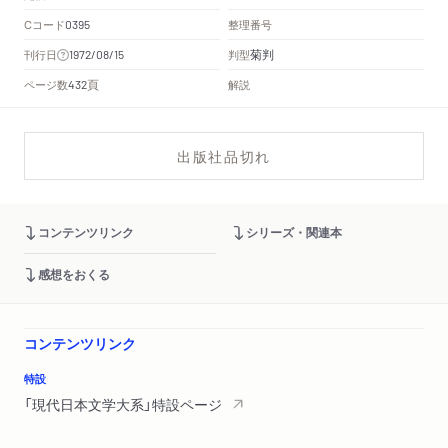
Cコード
整理番号
0395
菊判
刊行日
判型
1972/08/15
頁
ページ数
解説
432
出版社品切れ
コンテンツリンク
シリーズ・関連本
感想をおくる
コンテンツリンク
特設
「現代日本文学大系」特設ページ