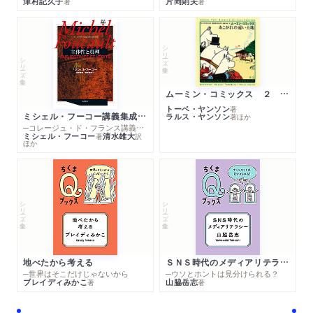
津村記久子
片岡則夫
著
著
シリーズ・全集
シリーズ・全集
ムーミン・コミックス ２ あこがれの遠い土地
トーベ・ヤンソン
著
ミシェル・フーコー講義集成１０ 主体性と真理
ラルス・ヤンソン
著
ほか
─コレージュ・ド・フランス講義１９８０－１９８１年度
ミシェル・フーコー
清水雄大
著
訳
ほか
シリーズ・全集
シリーズ・全集
地べたから考える
ＳＮＳ時代のメディアリテラシー
─世界はそこだけじゃないから
─ウソとホントは見分けられる？
ブレイディみかこ
山脇岳志
著
著