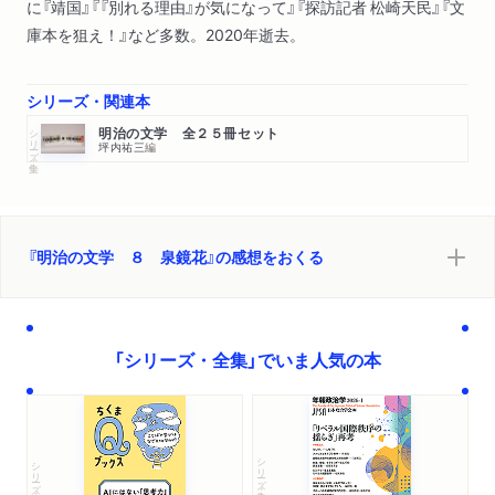
に『靖国』『『別れる理由』が気になって』『探訪記者 松崎天民』『文
庫本を狙え！』など多数。2020年逝去。
シリーズ・関連本
シリーズ・全集
明治の文学 全２５冊セット
坪内祐三
編
『明治の文学 ８ 泉鏡花』の感想をおくる
「シリーズ・全集」でいま人気の本
シリーズ・全集
シリーズ・全集