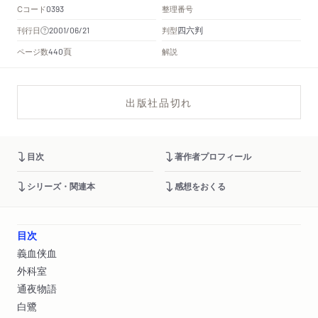
Cコード
整理番号
0393
四六判
刊行日
判型
2001/06/21
頁
ページ数
解説
440
出版社品切れ
目次
著作者プロフィール
シリーズ・関連本
感想をおくる
目次
義血侠血
外科室
通夜物語
白鷺