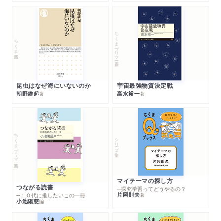
ちくまプリマー新書
ちくま新書
昆虫はなぜ海にいないのか
宇宙最強物質決定戦
朝野維起
高水裕一
著
著
ちくまプリマー新書
シリーズ・全集
マイテーマの探し方
つながる読書
─探究学習ってどうやるの？
片岡則夫
著
─１０代に推したいこの一冊
小池陽慈
編