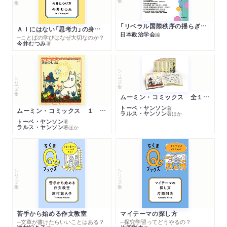
「リベラル国際秩序の揺らぎ」再考 年報政治学２０２６‐Ⅰ
ＡＩにはない「思考力」の身につけ方
日本政治学会
編
─ことばの学びはなぜ大切なのか？
今井むつみ
著
シリーズ・全集
シリーズ・全集
ムーミン・コミックス 全１４巻セット
トーベ・ヤンソン
著
ムーミン・コミックス １ 黄金のしっぽ
ラルス・ヤンソン
著
ほか
トーベ・ヤンソン
著
ラルス・ヤンソン
著
ほか
シリーズ・全集
シリーズ・全集
苦手から始める作文教室
マイテーマの探し方
─文章が書けたらいいことはある？
─探究学習ってどうやるの？