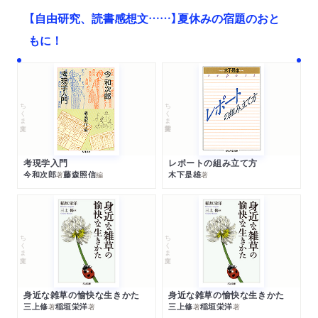
【自由研究、読書感想文……】夏休みの宿題のおと
もに！
ちくま文庫
ちくま学芸文庫
考現学入門
レポートの組み立て方
今和次郎
藤森照信
木下是雄
著
編
著
ちくま文庫
ちくま文庫
身近な雑草の愉快な生きかた
身近な雑草の愉快な生きかた
三上修
稲垣栄洋
三上修
稲垣栄洋
著
著
著
著