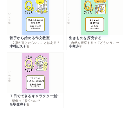
シリーズ・全集
シリーズ・全集
苦手から始める作文教室
生きものを探究する
─文章が書けたらいいことはある？
─自然を観察するってどういうこと？
津村記久子
小島渉
著
著
シリーズ・全集
７日でできるキャラクター創作入門
─想像って役立つの？
名取佐和子
著