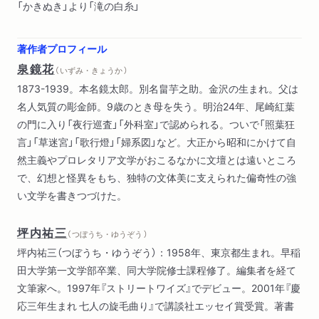
「かきぬき」より「滝の白糸」
著作者プロフィール
泉鏡花
（ いずみ・きょうか ）
1873-1939。本名鏡太郎。別名畠芋之助。金沢の生まれ。父は
名人気質の彫金師。9歳のとき母を失う。明治24年、尾崎紅葉
の門に入り「夜行巡査」「外科室」で認められる。ついで「照葉狂
言」「草迷宮」「歌行燈」「婦系図」など。大正から昭和にかけて自
然主義やプロレタリア文学がおこるなかに文壇とは遠いところ
で、幻想と怪異をもち、独特の文体美に支えられた偏奇性の強
い文学を書きつづけた。
坪内祐三
（ つぼうち・ゆうぞう ）
坪内祐三（つぼうち・ゆうぞう）：1958年、東京都生まれ。早稲
田大学第一文学部卒業、同大学院修士課程修了。編集者を経て
文筆家へ。1997年『ストリートワイズ』でデビュー。2001年『慶
応三年生まれ 七人の旋毛曲り』で講談社エッセイ賞受賞。著書