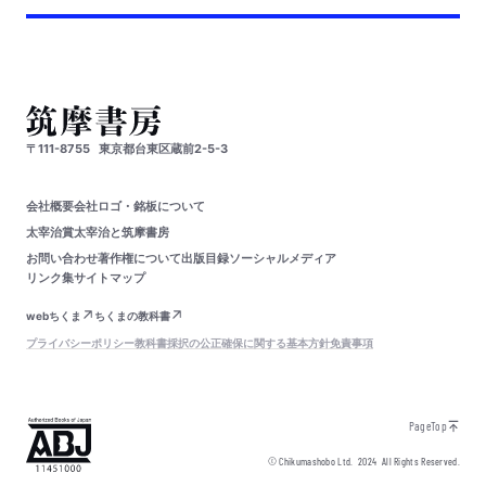
〒111-8755
東京都台東区蔵前2-5-3
会社概要
会社ロゴ・銘板について
太宰治賞
太宰治と筑摩書房
お問い合わせ
著作権について
出版目録
ソーシャルメディア
リンク集
サイトマップ
webちくま
ちくまの教科書
プライバシーポリシー
教科書採択の公正確保に関する基本方針
免責事項
PageTop
© Chikumashobo Ltd.
2024
All Rights Reserved.