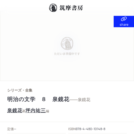
share
share
シリーズ・全集
明治の文学 ８ 泉鏡花
——泉鏡花
泉鏡花
坪内祐三
著
編
定価
ISBN
--
978-4-480-10148-8