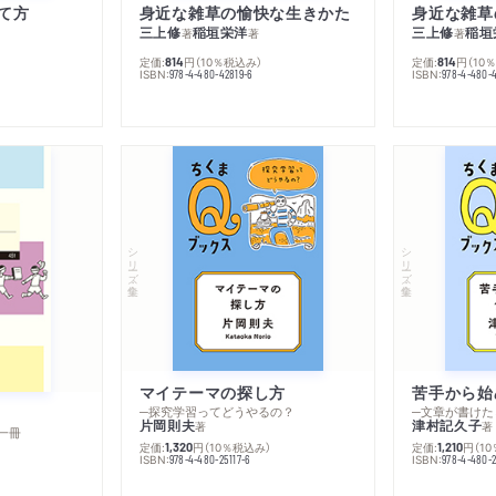
て方
身近な雑草の愉快な生きかた
身近な雑草
三上修
稲垣栄洋
三上修
稲垣
著
著
著
定価:
円
（10％税込み）
定価:
円
（10
814
814
ISBN:
ISBN:
978-4-480-42819-6
978-4-480-
シリーズ・全集
シリーズ・全集
マイテーマの探し方
苦手から始
─探究学習ってどうやるの？
─文章が書けた
片岡則夫
津村記久子
著
著
一冊
定価:
円
（10％税込み）
定価:
円
（1
1,320
1,210
ISBN:
ISBN:
978-4-480-25117-6
978-4-480-2