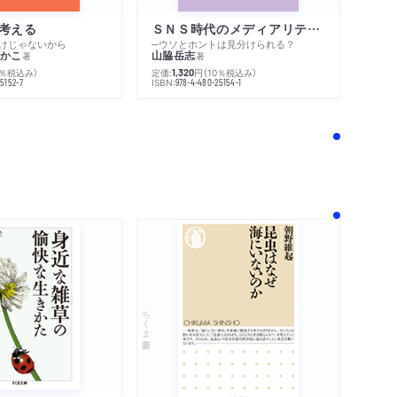
考える
ＳＮＳ時代のメディアリテラシー
けじゃないから
─ウソとホントは見分けられる？
かこ
山脇岳志
著
著
0％税込み）
定価:
円
（10％税込み）
1,320
ISBN:
5152-7
978-4-480-25154-1
！
ちくま新書