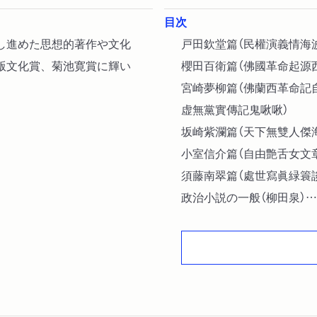
目次
し進めた思想的著作や文化
戸田欽堂篇（民權演義情海
版文化賞、菊池寛賞に輝い
櫻田百衛篇（佛國革命起源
宮崎夢柳篇（佛蘭西革命記
虚無黨實傳記鬼啾啾）
坂崎紫瀾篇（天下無雙人傑
小室信介篇（自由艶舌女文
須藤南翠篇（處世寫眞緑簑
政治小説の一般（柳田泉）
解題（柳田泉）