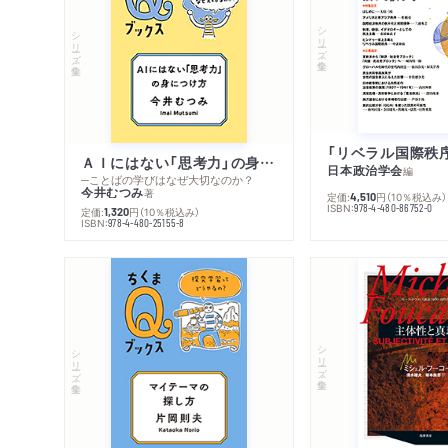
シリーズ・全集
シリーズ・全集
ＡＩにはない「思考力」の身につけ方
日本政治学会
編
─ことばの学びはなぜ大切なのか？
今井むつみ
著
定価:
円
（10％税込み）
4,510
ISBN:
978-4-480-86752-0
定価:
円
（10％税込み）
1,320
ISBN:
978-4-480-25155-8
シリーズ・全集
シリーズ・全集