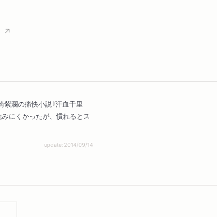
崎紫瀾の痛快小説『汗血千里
読みにくかったが、慣れるとス
update: 2014/09/14