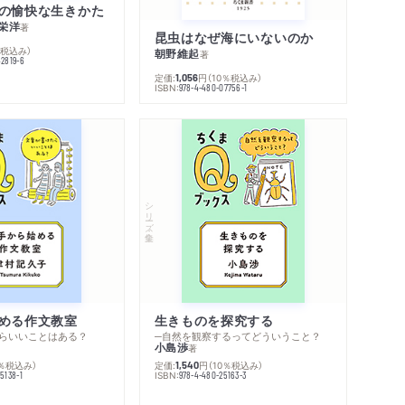
の愉快な生きかた
栄洋
著
昆虫はなぜ海にいないのか
％税込み）
朝野維起
著
42819-6
定価:
円
（10％税込み）
1,056
ISBN:
978-4-480-07756-1
シリーズ・全集
める作文教室
生きものを探究する
らいいことはある？
─自然を観察するってどういうこと？
小島渉
著
0％税込み）
定価:
円
（10％税込み）
1,540
ISBN:
5138-1
978-4-480-25163-3