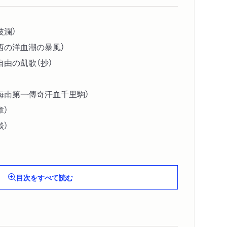
波瀾）
西の洋血潮の暴風）
自由の凱歌（抄）
海南第一傳奇汗血千里駒）
章）
談）
目次をすべて読む