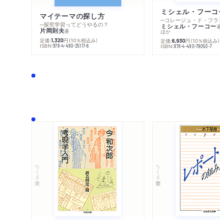
マイテーマの探し方
─探究学習ってどうやるの？
ミシェル・フーコー
片岡則夫
著
ほか
定価:
円
（10％税込み）
1,320
定価:
円
（10％税込み
6,930
ISBN:
978-4-480-25117-6
ISBN:
978-4-480-79050-7
ちくま文庫
ちくま学芸文庫