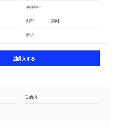
整理番号
判型
菊判
解説
購入する
感想