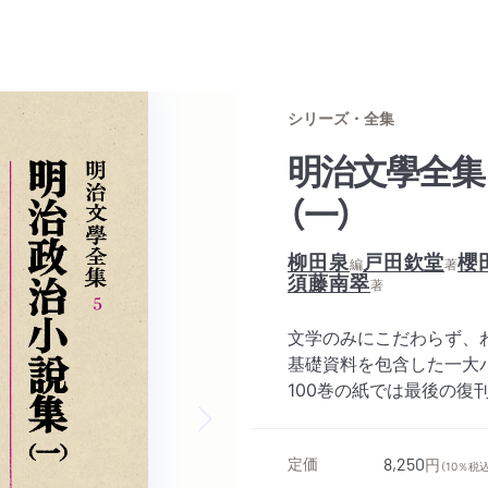
シリーズ・全集
明治文學全
（一）
柳田泉
戸田欽堂
櫻
編
著
須藤南翠
著
文学のみにこだわらず、
基礎資料を包含した一大
100巻の紙では最後の復
Next slide
定価
8,250
円
（10％税込