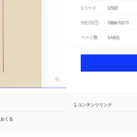
Cコード
0393
刊行日
1966/10/11
ページ数
448
頁
コンテンツリンク
をおくる