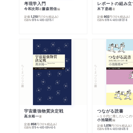
考現学入門
レポートの組み立
今和次郎
藤森照信
木下是雄
著
編
著
定価:
円
（10％税込み）
定価:
円
（10％税込み）
1,210
902
ISBN:
ISBN:
978-4-480-02115-1
978-4-480-08121-6
ちくまプリマー新書
ちくまプリマー新書
宇宙最強物質決定戦
つながる読書
高水裕一
─１０代に推したいこの
著
小池陽慈
編
定価:
円
（10％税込み）
858
定価:
円
（10％税込み）
1,078
ISBN:
978-4-480-68445-5
ISBN:
978-4-480-68476-9