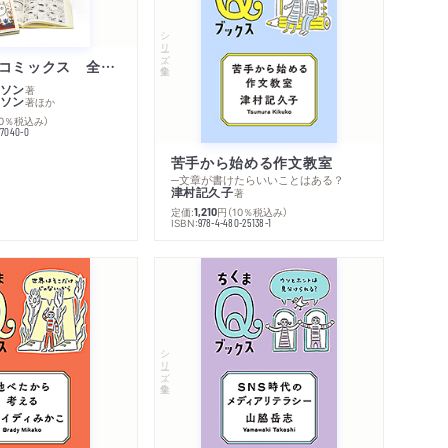
コンテンツリンク
感想
シリーズ・関連本
シリーズ・全集
感想をおくる
ムーミン・コミックス 全１４巻セット
ソン
著
ソン
著
ほか
10％税込み）
77040-0
苦手から始める作文教室
─文章が書けたらいいことはある？
津村記久子
著
定価:
円
（10％税込み）
1,210
ISBN:
978-4-480-25138-1
シリーズ・全集