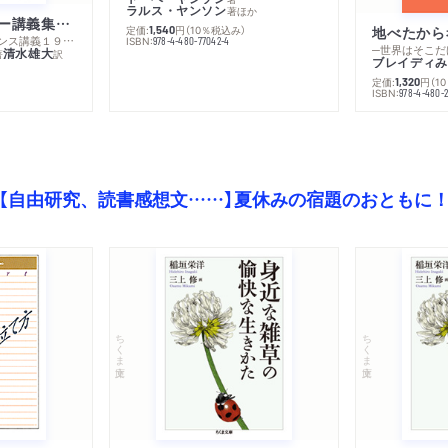
ラルス・ヤンソン
著
ほか
ミシェル・フーコー講義集成１０ 主体性と真理
定価:
円
（10％税込み）
地べたから
1,540
─コレージュ・ド・フランス講義１９８０－１９８１年度
ISBN:
978-4-480-77042-4
─世界はそこだ
清水雄大
著
訳
ブレイディみ
定価:
円
（1
1,320
）
ISBN:
978-4-480-2
【自由研究、読書感想文……】夏休みの宿題のおともに
ちくま文庫
ちくま文庫