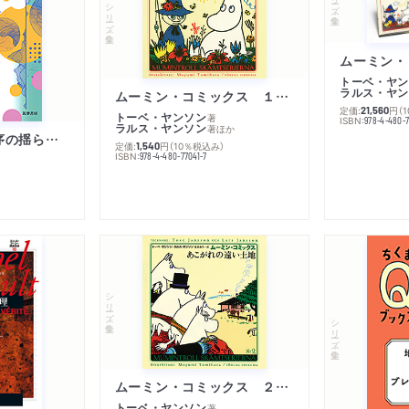
シリーズ・全集
トーベ・ヤン
ラルス・ヤン
ムーミン・コミックス １ 黄金のしっぽ
定価:
円
（
21,560
トーベ・ヤンソン
著
ISBN:
978-4-480-
ラルス・ヤンソン
著
ほか
「リベラル国際秩序の揺らぎ」再考 年報政治学２０２６‐Ⅰ
定価:
円
（10％税込み）
1,540
ISBN:
978-4-480-77041-7
シリーズ・全集
シリーズ・全集
ムーミン・コミックス ２ あこがれの遠い土地
トーベ・ヤンソン
著