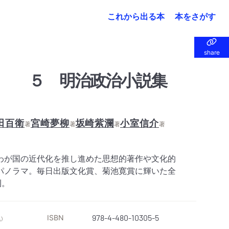
これから出る本
本をさがす
share
share
集 ５ 明治政治小説集
田百衛
宮崎夢柳
坂崎紫瀾
小室信介
著
著
著
著
わが国の近代化を推し進めた思想的著作や文化的
パノラマ。毎日出版文化賞、菊池寛賞に輝いた全
刊。
ISBN
978-4-480-10305-5
）