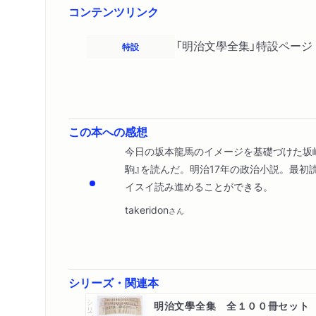
コンテンツリンク
「明治文學全集」特設ページ
特設
この本への感想
今日の坂本龍馬のイメージを基礎づけた坂
駒』を読んだ。明治17年の政治小説。最初
イスイ読み進めることができる。
takeridon
さん
シリーズ・関連本
シリーズ・全集
明治文學全集 全１００冊セット