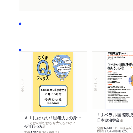
シリーズ・全集
シリーズ・全集
ＡＩにはない「思考力」の身につけ方
日本政治学会
編
─ことばの学びはなぜ大切なのか？
今井むつみ
著
定価:
円
（10％税込み）
4,510
ISBN:
978-4-480-86752-0
定価:
円
（10％税込み）
1,320