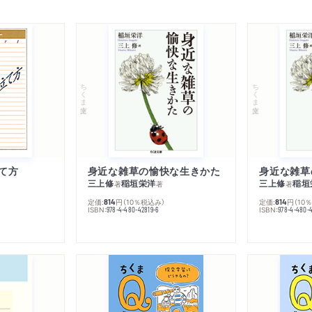
ちくま文庫
ちくま文庫
て方
身近な雑草の愉快な生きかた
身近な雑草
三上修
稲垣栄洋
三上修
稲垣
著
著
著
定価:
円
（10％税込み）
定価:
円
（10
814
814
ISBN:
ISBN:
978-4-480-42819-6
978-4-480-