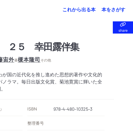
これから出る本
本をさがす
share
share
 ２５ 幸田露伴集
藤宙外
榎本隆司
著
その他
わが国の近代化を推し進めた思想的著作や文化的
パノラマ。毎日出版文化賞、菊池寛賞に輝いた全
刊。
ISBN
978-4-480-10325-3
）
整理番号