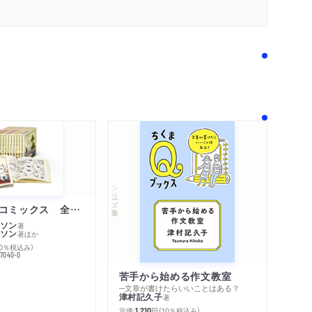
シリーズ・全集
ムーミン・コミックス 全１４巻セット
ソン
著
ソン
著
ほか
10％税込み）
77040-0
苦手から始める作文教室
内容紹介・目次
─文章が書けたらいいことはある？
コンテンツリンク
津村記久子
著
シリーズ・関連本
感想をおくる
定価:
円
（10％税込み）
1,210