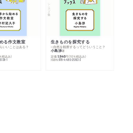
シリーズ・全集
める作文教室
生きものを探究する
らいいことはある？
─自然を観察するってどういうこと？
小島渉
著
0％税込み）
定価:
円
（10％税込み）
1,540
ISBN:
5138-1
978-4-480-25163-3