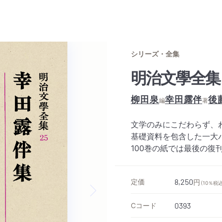
シリーズ・全集
明治文學全集
柳田泉
幸田露伴
後
編
著
文学のみにこだわらず、
基礎資料を包含した一大
100巻の紙では最後の復
定価
8,250
円
（10％税込
Next slide
Cコード
0393