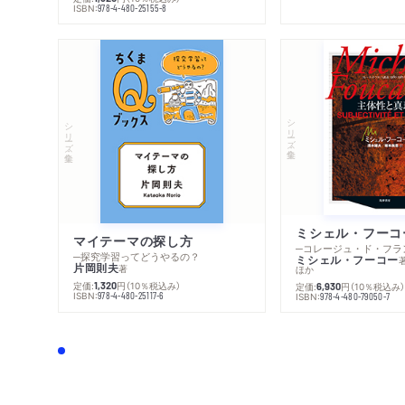
ISBN:
978-4-480-25155-8
シリーズ・全集
シリーズ・全集
マイテーマの探し方
─探究学習ってどうやるの？
ミシェル・フーコー
片岡則夫
著
ほか
定価:
円
（10％税込み）
1,320
定価:
円
（10％税込み
6,930
ISBN:
978-4-480-25117-6
ISBN:
978-4-480-79050-7