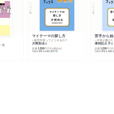
シリーズ・全集
シリーズ・全集
マイテーマの探し方
苦手から始
─探究学習ってどうやるの？
─文章が書けた
片岡則夫
津村記久子
著
著
一冊
定価:
円
（10％税込み）
定価:
円
（1
1,320
1,210
ISBN:
ISBN:
978-4-480-25117-6
978-4-480-2