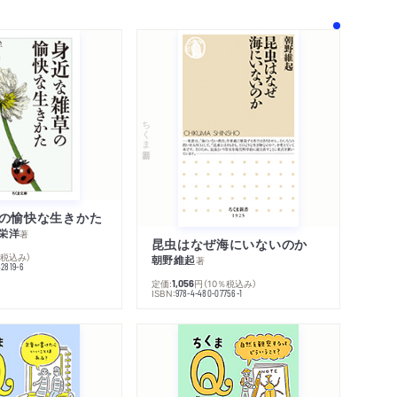
ちくま新書
の愉快な生きかた
栄洋
著
昆虫はなぜ海にいないのか
％税込み）
朝野維起
著
42819-6
定価:
円
（10％税込み）
1,056
ISBN:
978-4-480-07756-1