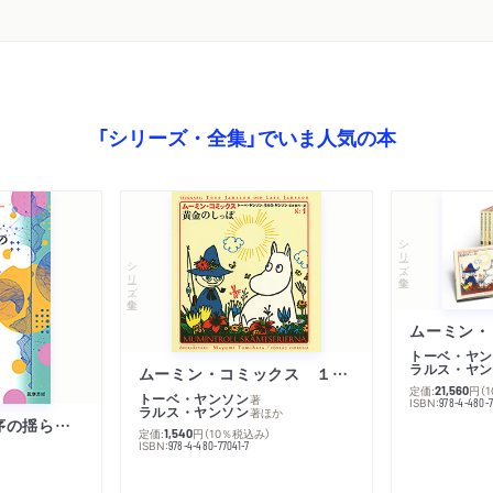
「シリーズ・全集」でいま人気の本
シリーズ・全集
シリーズ・全集
トーベ・ヤン
ラルス・ヤン
ムーミン・コミックス １ 黄金のしっぽ
定価:
円
（
21,560
トーベ・ヤンソン
著
ISBN:
978-4-480-
ラルス・ヤンソン
著
ほか
「リベラル国際秩序の揺らぎ」再考 年報政治学２０２６‐Ⅰ
定価:
円
（10％税込み）
1,540
ISBN:
978-4-480-77041-7