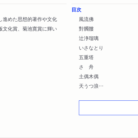
目次
し進めた思想的著作や文化
風流佛
版文化賞、菊池寛賞に輝い
對髑髏
辻浄瑠璃
いさなとり
五重塔
さゝ舟
土偶木偶
天うつ浪
美妙、紅葉、露伴の三作家
解題（柳田泉）
年譜（榎本隆司編）
參考文獻（榎本隆司編）