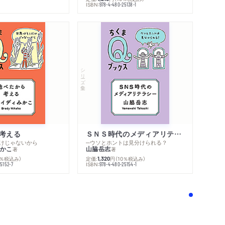
ISBN:
978-4-480-25138-1
シリーズ・全集
考える
ＳＮＳ時代のメディアリテラシー
けじゃないから
─ウソとホントは見分けられる？
かこ
山脇岳志
著
著
0％税込み）
定価:
円
（10％税込み）
1,320
ISBN:
5152-7
978-4-480-25154-1
！