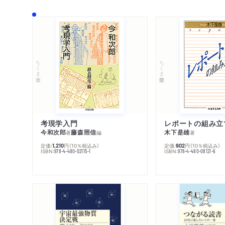
ちくま文庫
ちくま学芸文庫
考現学入門
レポートの組み立
今和次郎
藤森照信
木下是雄
著
編
著
定価:
円
（10％税込み）
定価:
円
（10％税込み）
1,210
902
ISBN:
ISBN:
978-4-480-02115-1
978-4-480-08121-6