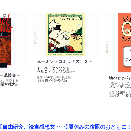
シリーズ・全集
シリーズ・全集
ムーミン・コミックス ２ あこがれの遠い土地
トーベ・ヤンソン
著
ラルス・ヤンソン
著
ほか
ミシェル・フーコー講義集成１０ 主体性と真理
定価:
円
（10％税込み）
地べたから
1,540
─コレージュ・ド・フランス講義１９８０－１９８１年度
ISBN:
978-4-480-77042-4
─世界はそこだ
清水雄大
著
訳
ブレイディみ
定価:
円
（1
1,320
）
ISBN:
978-4-480-2
【自由研究、読書感想文……】夏休みの宿題のおともに