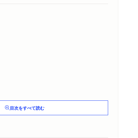
を評す（後藤宙外）
目次をすべて読む