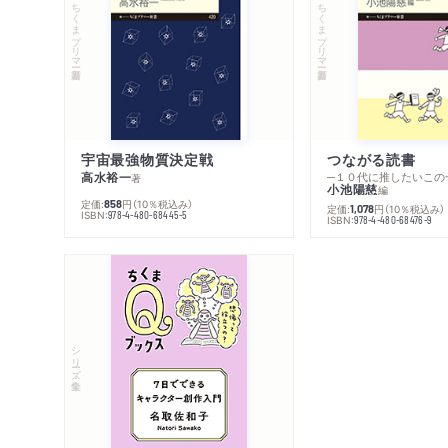
ちくまプリマー新書
ちくまプリマー新書
宇宙最強物質決定戦
つながる読書
高水裕一
─１０代に推したいこの
著
小池陽慈
編
定価:
円
（10％税込み）
858
定価:
円
（10％税込み）
1,078
ISBN:
978-4-480-68445-5
ISBN:
978-4-480-68476-9
シリーズ・全集