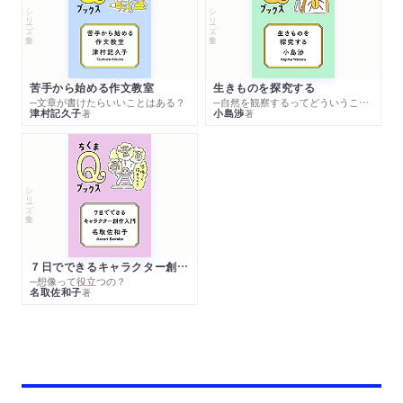
シリーズ・全集
シリーズ・全集
苦手から始める作文教室
生きものを探究する
─文章が書けたらいいことはある？
─自然を観察するってどういうこと？
津村記久子
小島渉
著
著
シリーズ・全集
７日でできるキャラクター創作入門
─想像って役立つの？
名取佐和子
著