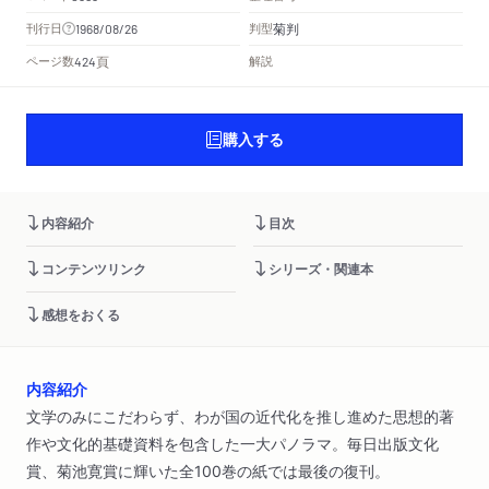
菊判
刊行日
判型
1968/08/26
頁
ページ数
解説
424
購入する
内容紹介
目次
コンテンツリンク
シリーズ・関連本
感想をおくる
内容紹介
文学のみにこだわらず、わが国の近代化を推し進めた思想的著
作や文化的基礎資料を包含した一大パノラマ。毎日出版文化
賞、菊池寛賞に輝いた全100巻の紙では最後の復刊。