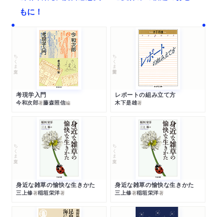
もに！
ちくま文庫
ちくま学芸文庫
考現学入門
レポートの組み立て方
今和次郎
藤森照信
木下是雄
著
編
著
ちくま文庫
ちくま文庫
身近な雑草の愉快な生きかた
身近な雑草の愉快な生きかた
三上修
稲垣栄洋
三上修
稲垣栄洋
著
著
著
著