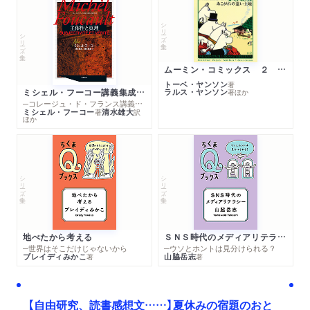
シリーズ・全集
シリーズ・全集
ムーミン・コミックス ２ あこがれの遠い土地
トーベ・ヤンソン
著
ミシェル・フーコー講義集成１０ 主体性と真理
ラルス・ヤンソン
著
ほか
─コレージュ・ド・フランス講義１９８０－１９８１年度
ミシェル・フーコー
清水雄大
著
訳
ほか
シリーズ・全集
シリーズ・全集
地べたから考える
ＳＮＳ時代のメディアリテラシー
─世界はそこだけじゃないから
─ウソとホントは見分けられる？
ブレイディみかこ
山脇岳志
著
著
【自由研究、読書感想文……】夏休みの宿題のおと