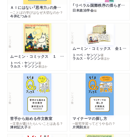
「リベラル国際秩序の揺らぎ」再考 年報政治学２０２６‐Ⅰ
夢がたり評議員會）
ＡＩにはない「思考力」の身につけ方
日本政治学会
編
─ことばの学びはなぜ大切なのか？
青木健作篇（虻
今井むつみ
著
夜の人々）
生田長江篇（自然主義論）
シリーズ・全集
シリーズ・全集
鈴木三重吉論（本間久雄）
四十四年文壇囘顧（宮本和吉）
ムーミン・コミックス 全１４巻セット
「遊蕩文學」の撲滅（赤木桁平）
トーベ・ヤンソン
著
ムーミン・コミックス １ 黄金のしっぽ
ラルス・ヤンソン
著
ほか
漱石と「朝日文藝欄」（熊坂敦子）
トーベ・ヤンソン
著
ラルス・ヤンソン
著
ほか
解題（成瀬正勝）
年譜（助川徳是他編）
參考文獻（助川徳是他編）
シリーズ・全集
シリーズ・全集
苦手から始める作文教室
マイテーマの探し方
─文章が書けたらいいことはある？
─探究学習ってどうやるの？
津村記久子
片岡則夫
著
著