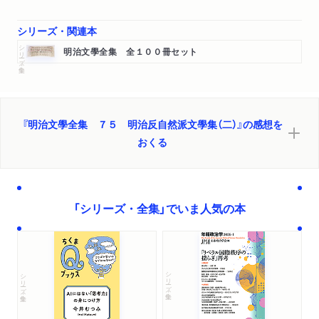
戯曲首級）
シリーズ・関連本
鈴木三重吉篇（女
シリーズ・全集
黒血）
明治文學全集 全１００冊セット
森田草平篇（落果
扉）
寺田寅彦篇（やもり物語
障子の落書）
『明治文學全集 ７５ 明治反自然派文學集（二）』の感想を
小山内薫篇（留任
おくる
青泊君
感謝
反古）
「シリーズ・全集」でいま人気の本
谷崎潤一郎篇（刺青
少年）
後藤末雄篇（推移
死繪
シリーズ・全集
シリーズ・全集
素顔）
久保田万太郎篇（お米と十吉）
水上瀧太郎篇（新次の身の上