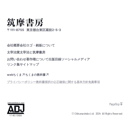
〒111-8755
東京都台東区蔵前2-5-3
会社概要
会社ロゴ・銘板について
太宰治賞
太宰治と筑摩書房
お問い合わせ
著作権について
出版目録
ソーシャルメディア
リンク集
サイトマップ
webちくま
ちくまの教科書
プライバシーポリシー
教科書採択の公正確保に関する基本方針
免責事項
PageTop
© Chikumashobo Ltd.
2024
All Rights Reserved.