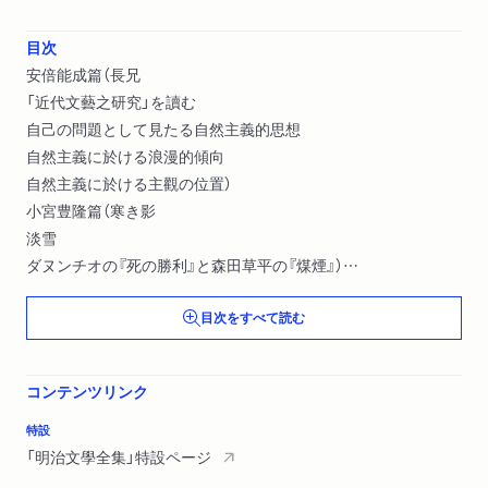
目次
安倍能成篇（長兄
「近代文藝之研究」を讀む
自己の問題として見たる自然主義的思想
自然主義に於ける浪漫的傾向
自然主義に於ける主觀の位置）
小宮豊隆篇（寒き影
淡雪
ダヌンチオの『死の勝利』と森田草平の『煤煙』）
阿部次郎篇（狐火
目次をすべて読む
驚嘆と思慕
自ら知らざる自然主義者
再び自ら知らざる自然主義者
コンテンツリンク
内生活眞寫の文學
内生活直寫の文學（再び））
特設
和辻哲郎篇（夢のさめぎは
「明治文學全集」特設ページ
常磐