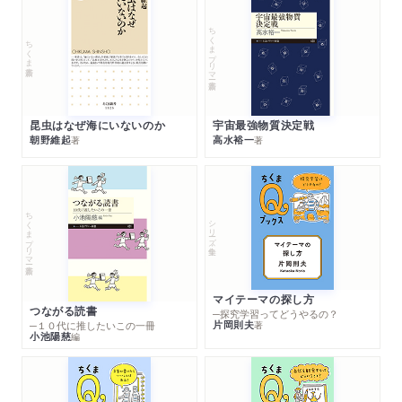
ちくまプリマー新書
ちくま新書
昆虫はなぜ海にいないのか
宇宙最強物質決定戦
朝野維起
高水裕一
著
著
ちくまプリマー新書
シリーズ・全集
マイテーマの探し方
つながる読書
─探究学習ってどうやるの？
片岡則夫
著
─１０代に推したいこの一冊
小池陽慈
編