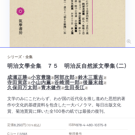
シリーズ・全集
明治文學全集 ７５ 明治反自然派文學集（二）
成瀬正勝
小宮豊隆
阿部次郎
鈴木三重吉
編
著
著
著
寺田寅彦
小山内薫
谷崎潤一郎
後藤末雄
著
著
著
著
久保田万太郎
青木健作
生田長江
著
著
著
文学のみにこだわらず、わが国の近代化を推し進めた思想的著
作や文化的基礎資料を包含した一大パノラマ。毎日出版文化
賞、菊池寛賞に輝いた全100巻の紙では最後の復刊。
円
定価
ISBN
8,250
（10％税込）
978-4-480-10375-8
Cコード
整理番号
0393