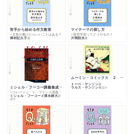
シリーズ・全集
シリーズ・全集
苦手から始める作文教室
マイテーマの探し方
─文章が書けたらいいことはある？
─探究学習ってどうやるの？
津村記久子
片岡則夫
著
著
シリーズ・全集
シリーズ・全集
ムーミン・コミックス ２ あこがれの遠い土地
トーベ・ヤンソン
著
ミシェル・フーコー講義集成１０ 主体性と真理
ラルス・ヤンソン
著
ほか
─コレージュ・ド・フランス講義１９８０－１９８１年度
ミシェル・フーコー
清水雄大
著
訳
ほか
シリーズ・全集
シリーズ・全集