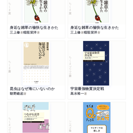
ちくま文庫
ちくま文庫
身近な雑草の愉快な生きかた
身近な雑草の愉快な生きかた
三上修
稲垣栄洋
三上修
稲垣栄洋
著
著
著
著
ちくまプリマー新書
ちくま新書
昆虫はなぜ海にいないのか
宇宙最強物質決定戦
朝野維起
高水裕一
著
著
ちくまプリマー新書
シリーズ・全集