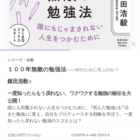
シリーズ・全集
１００年無敵の勉強法
——何のために学ぶのか？
鎌田浩毅
著
一度知ったらもう戻れない、ワクワクする勉強の秘伝を大
公開！
誰にも邪魔されない人生をつかむために、「死んだ勉強」を「活
きた勉強」に変え、自分をプロデュースする戦略を学ぼう。一度
知ったら戻れない勉強のスゴさとは？
円
定価
ISBN
1,210
（10％税込）
978-4-480-25113-8