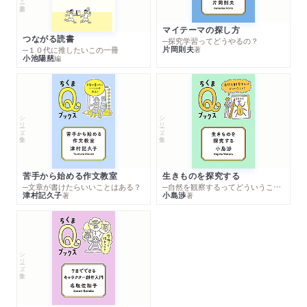
マイテーマの探し方
つながる読書
─探究学習ってどうやるの？
片岡則夫
著
─１０代に推したいこの一冊
小池陽慈
編
シリーズ・全集
シリーズ・全集
苦手から始める作文教室
生きものを探究する
─文章が書けたらいいことはある？
─自然を観察するってどういうこと？
津村記久子
小島渉
著
著
シリーズ・全集