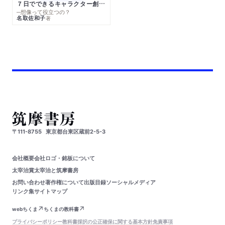
７日でできるキャラクター創作入門
─想像って役立つの？
名取佐和子
著
〒111-8755
東京都台東区蔵前2-5-3
会社概要
会社ロゴ・銘板について
太宰治賞
太宰治と筑摩書房
お問い合わせ
著作権について
出版目録
ソーシャルメディア
リンク集
サイトマップ
webちくま
ちくまの教科書
プライバシーポリシー
教科書採択の公正確保に関する基本方針
免責事項