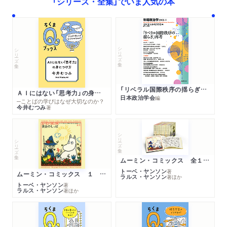
「シリーズ・全集」でいま人気の本
シリーズ・全集
シリーズ・全集
「リベラル国際秩序の揺らぎ」再考 年報政治学２０２６‐Ⅰ
ＡＩにはない「思考力」の身につけ方
日本政治学会
編
─ことばの学びはなぜ大切なのか？
今井むつみ
著
シリーズ・全集
シリーズ・全集
ムーミン・コミックス 全１４巻セット
トーベ・ヤンソン
著
ムーミン・コミックス １ 黄金のしっぽ
ラルス・ヤンソン
著
ほか
トーベ・ヤンソン
著
ラルス・ヤンソン
著
ほか