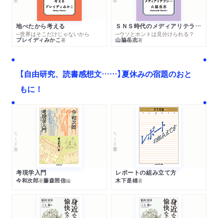
地べたから考える
ＳＮＳ時代のメディアリテラシー
─世界はそこだけじゃないから
─ウソとホントは見分けられる？
ブレイディみかこ
山脇岳志
著
著
【自由研究、読書感想文……】夏休みの宿題のおと
もに！
ちくま文庫
ちくま学芸文庫
考現学入門
レポートの組み立て方
今和次郎
藤森照信
木下是雄
著
編
著