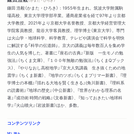
（ かまた・ひろき ）
鎌田 浩毅（かまた・ひろき）：1955年生まれ。筑波大学附属駒
場高校、東京大学理学部卒業。通商産業省を経て97年より京都
大学教授。2021年より京都大学名誉教授、京都大学経営管理大
学院客員教授、龍谷大学客員教授。理学博士（東京大学）。専門
は火山学・地球科学、科学教育。テレビや講演会で科学を明快
に解説する「科学の伝道師」。京大の講義は毎年数百人を集め学
生の人気を博した。著書に『座右の古典』『新版 一生モノの勉
強法』（ちくま文庫）、『１００年無敵の勉強法』（ちくまQブック
ス）、『やりなおし高校地学』『京大人気講義 生き抜くための地
震学』 （ちくま新書）、『地学のツボ』（ちくまプリマー新書）、『理
学博士の本棚』『揺れる大地を賢く生きる』(角川新書)、『理科系
の読書術』『地球の歴史』（中公新書）、『世界がわかる理系の名
著』『成功術 時間の戦略』（文春新書）、『知っておきたい地球科
学』『火山噴火』（岩波新書）ほか、多数。
コンテンツリンク
試し読み