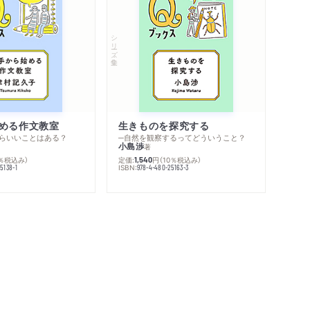
シリーズ・全集
める作文教室
生きものを探究する
らいいことはある？
─自然を観察するってどういうこと？
小島渉
著
0％税込み）
定価:
円
（10％税込み）
1,540
ISBN:
5138-1
978-4-480-25163-3