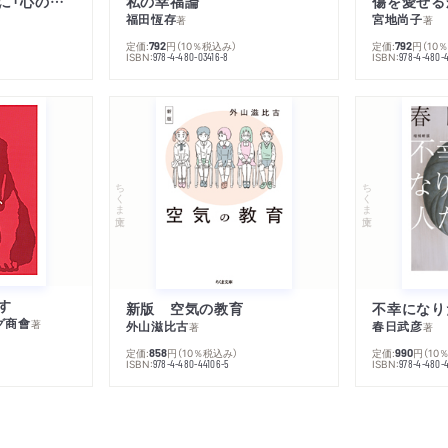
子は親を救うために「心の病」になる
私の幸福論
傷を愛せる
福田恆存
宮地尚子
著
著
私までの距離 三浦透子
定価:
円
（10％税込み）
定価:
円
（10
792
792
ISBN:
ISBN:
978-4-480-03416-8
978-4-480-
ちくま文庫
ちくま文庫
す
新版 空気の教育
グ商會
著
外山滋比古
春日武彦
著
著
定価:
円
（10％税込み）
定価:
円
（10
858
990
ISBN:
ISBN:
978-4-480-44106-5
978-4-480-