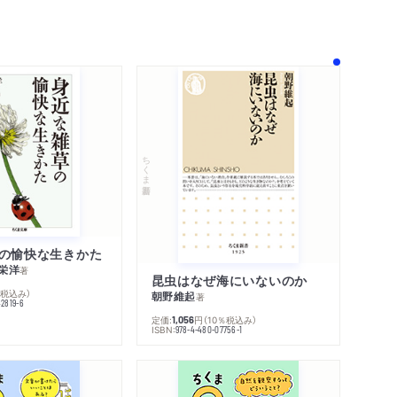
！
ちくま新書
の愉快な生きかた
栄洋
著
昆虫はなぜ海にいないのか
％税込み）
朝野維起
著
42819-6
定価:
円
（10％税込み）
1,056
ISBN:
978-4-480-07756-1