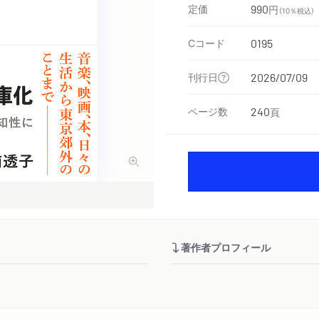
定価
990
円
（10％税込）
Cコード
0195
刊行日
2026/07/09
ページ数
240
頁
著作者プロフィール