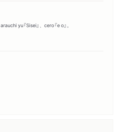
yu『Sisei』、cero『e o』。
するまで
った
ンキーから走って逃げていた