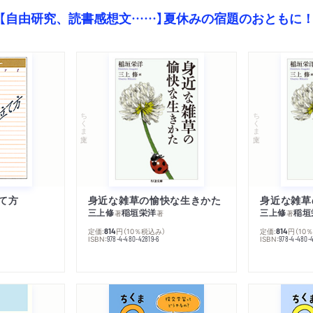
【自由研究、読書感想文……】夏休みの宿題のおともに
ちくま文庫
ちくま文庫
て方
身近な雑草の愉快な生きかた
身近な雑草
三上修
稲垣栄洋
三上修
稲垣
著
著
著
定価:
円
（10％税込み）
定価:
円
（10
814
814
ISBN:
ISBN:
978-4-480-42819-6
978-4-480-