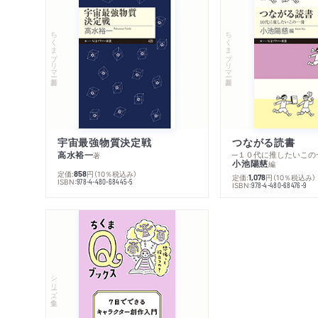
ちくまプリマー新書
ちくまプリマー新書
宇宙最強物質決定戦
つながる読書
高水裕一
─１０代に推したいこの
著
小池陽慈
編
定価:
円
（10％税込み）
858
定価:
円
（10％税込み）
1,078
ISBN:
978-4-480-68445-5
ISBN:
978-4-480-68476-9
シリーズ・全集