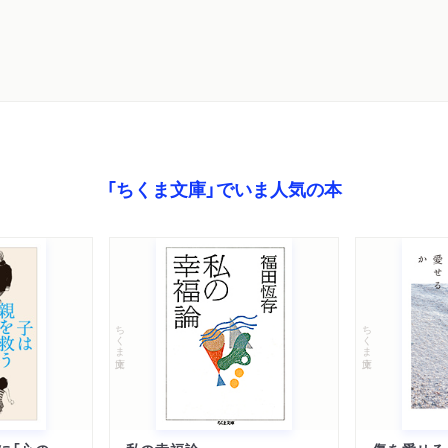
（ア）シンメトリック・ビ
風邪の効用の応用
二〇〇八年に昭和を感じた
ブック・ビルディング
何て小さな思考が
老舗のチェーン店と珈琲家
「ちくま文庫」でいま人気の本
南風の吹く七日間とオリン
奇妙な夏の
中野区で南極の氷がひび割
台湾製のクロスバイクと旧
コンピュータ・ブルー
ちくま文庫
ちくま文庫
自分だけの部屋
老人の瞳
？の計画