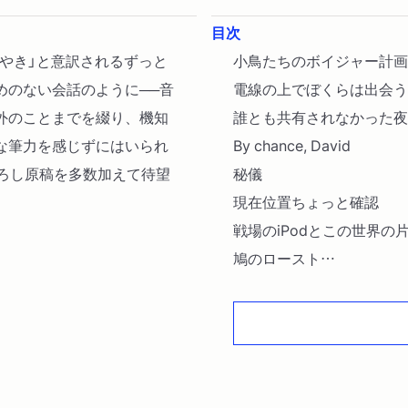
目次
ぶやき」と意訳されるずっと
小鳥たちのボイジャー計画
めのない会話のように──音
電線の上でぼくらは出会う
外のことまでを綴り、機知
誰とも共有されなかった夜
な筆力を感じずにはいられ
By chance, David
下ろし原稿を多数加えて待望
秘儀
現在位置ちょっと確認
戦場のiPodとこの世界の
鳩のロースト
東京の地図
Ａになる
俺のサブスク元年
音が鳴る場所
コンロンナンカロウと言っ