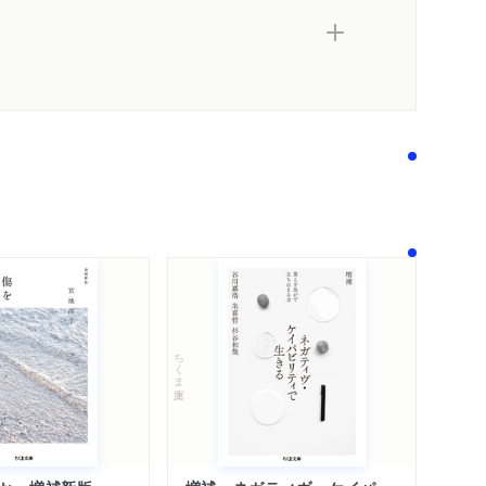
ューティ
族
ピック
れる音を録音している
時代の鈍重さ
ちくま文庫
内容紹介・目次
著作者プロフィール
シリーズ・関連本