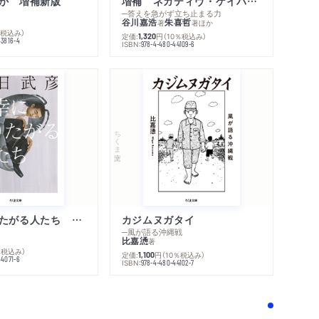
か 増補新版
増補 ネガティヴ・ケイパビリティで生きる
感想をおくる
─答えを急がず立ち止まる力
谷川嘉浩
朱喜哲
著
著
ほか
％税込み）
定価:
円
（10％税込み）
1,320
43816-4
ISBN:
978-4-480-44109-6
ちくま文庫
不幸になりたがる人たち 増補新版
カジムヌガタイ
─風が語る沖縄戦
比嘉慂
著
％税込み）
定価:
円
（10％税込み）
1,100
44071-6
ISBN:
978-4-480-44102-7