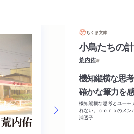
ちくま文庫
小鳥たちの計
荒内佑
著
機知縦横な思
確かな筆力を
機知縦横な思考とユーモ
れない。ｃｅｒｏのメン
浦透子
Next slide