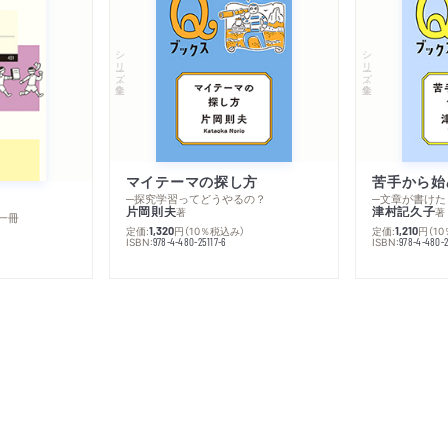
シリーズ・全集
シリーズ・全集
マイテーマの探し方
苦手から始
─探究学習ってどうやるの？
─文章が書けた
片岡則夫
津村記久子
著
著
一冊
定価:
円
（10％税込み）
定価:
円
（1
1,320
1,210
ISBN:
ISBN:
978-4-480-25117-6
978-4-480-2