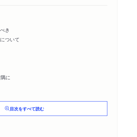
べき
について
片隅に
目次をすべて読む
てみた