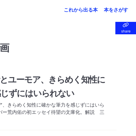
これから出る本
本をさがす
share
share
画
考とユーモア、きらめく知性に
感じずにはいられない
ア、きらめく知性に確かな筆力を感じずにはいら
バー荒内佑の初エッセイ待望の文庫化。解説 三