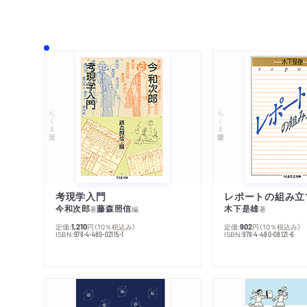
ちくま文庫
ちくま学芸文庫
考現学入門
レポートの組み立
今和次郎
藤森照信
木下是雄
著
編
著
定価:
円
（10％税込み）
定価:
円
（10％税込み）
1,210
902
ISBN:
ISBN:
978-4-480-02115-1
978-4-480-08121-6