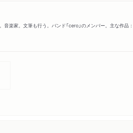
Pink + White
アメリカン ベラ・ノッテ
「俺」と「僕」問題
家。文筆も行う。バンド「cero」のメンバー。主な作品：arauchi 
iPhone SF
イメージの本の亡霊
ブラジルの手話教室を想起
ピルグリム
僕はプールに行くようにな
二十世紀の最後、ぼくはヤ
郊外の子供たち
Sweet Revenge
不健康な美しさ
サマー・ナーヴス
Twinkle, Twinkle, Bound 2