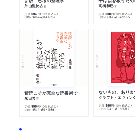
新版 思考の整理学
外山滋比古
高橋和巳
著
著
定価:
円
（10％税込み）
定価:
円
（10％税込み）
693
880
ISBN:
ISBN:
978-4-480-43912-3
978-4-480-43158-5
ちくま文庫
ちくま文庫
ないもの、ありま
積読こそが完全な読書術である
クラフト・エヴィン
永田希
著
定価:
円
（10％税込み）
990
定価:
円
（10％税込み）
990
ISBN:
978-4-480-42571-3
ISBN:
978-4-480-44089-1