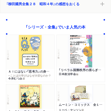
『柳田國男全集２８ 昭和４年』の感想をおくる
「シリーズ・全集」でいま人気の本
シリーズ・全集
シリーズ・全集
「リベラル国際秩序の揺らぎ」再考 年報政治学２０２６‐Ⅰ
ＡＩにはない「思考力」の身につけ方
日本政治学会
編
─ことばの学びはなぜ大切なのか？
今井むつみ
著
シリーズ・全集
シリーズ・全集
ムーミン・コミックス 全１４巻セット
トーベ・ヤンソン
著