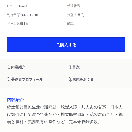
Cコード
整理番号
0339
Ａ５判
刊行日
判型
2001/07/09
頁
ページ数
解説
666
購入する
内容紹介
目次
著作者プロフィール
感想をおくる
内容紹介
郷土館と農民生活の諸問題・蛇聟入譚・凡人史の省察・日本人
は如何にして渡つて来たか・桃太郎根原記・花袋君のこと・都
会と農村・義務教育の条件など、定本未収録多数。