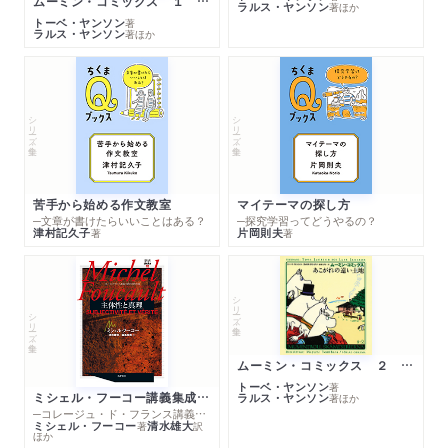
ムーミン・コミックス １ 黄金のしっぽ
ラルス・ヤンソン
著
ほか
トーベ・ヤンソン
著
ラルス・ヤンソン
著
ほか
シリーズ・全集
シリーズ・全集
苦手から始める作文教室
マイテーマの探し方
─文章が書けたらいいことはある？
─探究学習ってどうやるの？
津村記久子
片岡則夫
著
著
シリーズ・全集
シリーズ・全集
ムーミン・コミックス ２ あこがれの遠い土地
トーベ・ヤンソン
著
ミシェル・フーコー講義集成１０ 主体性と真理
ラルス・ヤンソン
著
ほか
─コレージュ・ド・フランス講義１９８０－１９８１年度
ミシェル・フーコー
清水雄大
著
訳
ほか