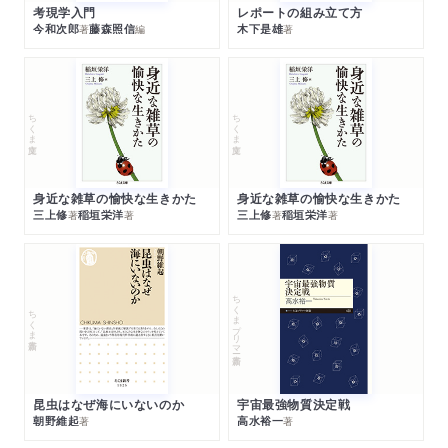
考現学入門
レポートの組み立て方
今和次郎
藤森照信
木下是雄
著
編
著
ちくま文庫
ちくま文庫
身近な雑草の愉快な生きかた
身近な雑草の愉快な生きかた
三上修
稲垣栄洋
三上修
稲垣栄洋
著
著
著
著
ちくまプリマー新書
ちくま新書
昆虫はなぜ海にいないのか
宇宙最強物質決定戦
朝野維起
高水裕一
著
著