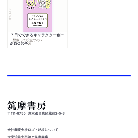
シリーズ・全集
７日でできるキャラクター創作入門
─想像って役立つの？
名取佐和子
著
〒111-8755
東京都台東区蔵前2-5-3
会社概要
会社ロゴ・銘板について
太宰治賞
太宰治と筑摩書房