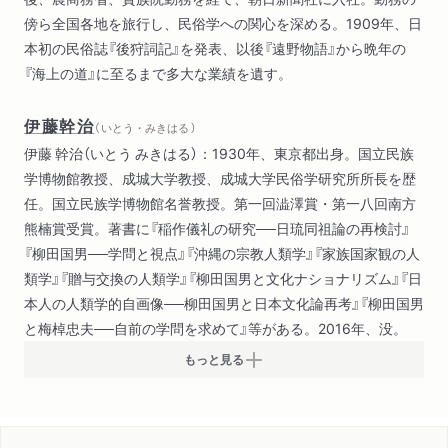
傍ら全国各地を旅行し、民俗学への関心を深める。1909年、日
本初の民俗誌『後狩詞記』を発表、以後『遠野物語』から晩年の
『海上の道』に至るまで多大な業績を遺す。
伊藤幹治
（ いとう・みきはる ）
伊藤 幹治（いとう みきはる）：1930年、東京都出身。国立民族
学博物館教授、成城大学教授、成城大学民俗学研究所所長を歴
任。国立民族学博物館名誉教授。第一回澁澤賞・第一八回南方
熊楠賞受賞。著書に『稲作儀礼の研究──日琉同祖論の再検討』
『柳田国男──学問と視点』『沖縄の宗教人類学』『家族国家観の人
類学』『贈与交換の人類学』『柳田国男と文化ナショナリズム』『日
本人の人類学的自画像──柳田国男と日本文化論再考』『柳田国男
と梅棹忠夫──自前の学問を求めて』等がある。2016年、没。
もっと見る