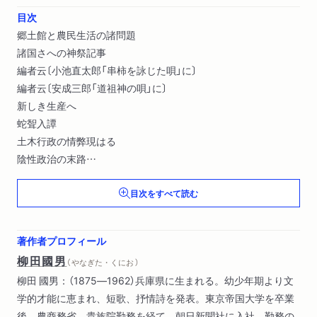
目次
郷土館と農民生活の諸問題
諸国さへの神祭記事
編者云〔小池直太郎「串柿を詠じた唄」に〕
編者云〔安成三郎「道祖神の唄」に〕
新しき生産へ
蛇聟入譚
土木行政の情弊現はる
陰性政治の末路
婦人運動の一転回期
目次をすべて読む
田中外交と弊原外交〔ほか〕
著作者プロフィール
柳田國男
（ やなぎた・くにお ）
柳田 國男：（1875―1962）兵庫県に生まれる。幼少年期より文
学的才能に恵まれ、短歌、抒情詩を発表。東京帝国大学を卒業
後、農商務省、貴族院勤務を経て、朝日新聞社に入社。勤務の