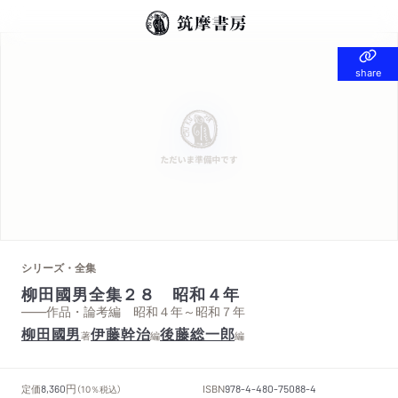
share
share
シリーズ・全集
柳田國男全集２８ 昭和４年
——作品・論考編 昭和４年～昭和７年
柳田國男
伊藤幹治
後藤総一郎
著
編
編
円
定価
ISBN
8,360
（10％税込）
978-4-480-75088-4