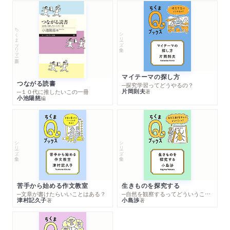
ちくまプリマー新書
シリーズ・全集
マイテーマの探し方
つながる読書
─探究学習ってどうやるの？
片岡則夫
著
─１０代に推したいこの一冊
小池陽慈
編
シリーズ・全集
シリーズ・全集
苦手から始める作文教室
生きものを探究する
─文章が書けたらいいことはある？
─自然を観察するってどういうこと？
津村記久子
小島渉
著
著