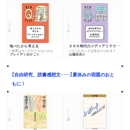
シリーズ・全集
シリーズ・全集
地べたから考える
ＳＮＳ時代のメディアリテラシー
─世界はそこだけじゃないから
─ウソとホントは見分けられる？
ブレイディみかこ
山脇岳志
著
著
【自由研究、読書感想文……】夏休みの宿題のおと
もに！
ちくま文庫
ちくま学芸文庫