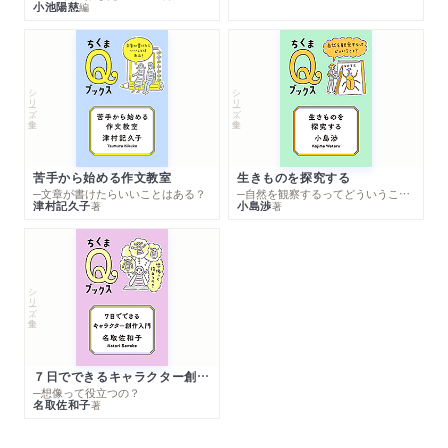
小池陽慈
編
シリーズ・全集
シリーズ・全集
苦手から始める作文教室
生きものを探究する
─文章が書けたらいいことはある？
─自然を観察するってどういうこと？
津村記久子
小島渉
著
著
シリーズ・全集
７日でできるキャラクター創作入門
─想像って役立つの？
名取佐和子
著