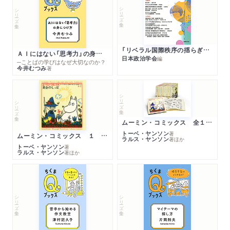
シリーズ・全集
シリーズ・全集
「リベラル国際秩序の揺らぎ」再考 年報政治学２０２６‐Ⅰ
ＡＩにはない「思考力」の身につけ方
日本政治学会
編
─ことばの学びはなぜ大切なのか？
今井むつみ
著
シリーズ・全集
シリーズ・全集
ムーミン・コミックス 全１４巻セット
トーベ・ヤンソン
著
ムーミン・コミックス １ 黄金のしっぽ
ラルス・ヤンソン
著
ほか
トーベ・ヤンソン
著
ラルス・ヤンソン
著
ほか
シリーズ・全集
シリーズ・全集