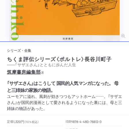
シリーズ・全集
ちくま評伝シリーズ〈ポルトレ〉長谷川町子
——「サザエさん」とともに歩んだ人生
筑摩書房編集部
著
「サザエさん」はこうして 国民的人気マンガになった。 母
と三姉妹の家族の物語。
ユーモアに溢れ、風刺が効きつつもアットホーム……。『サザエ
さん』が国民的漫画として愛されるようになった裏には、母と三
姉妹の物語があった。
円
定価
ISBN
1,320
（10％税込）
978-4-480-76612-0