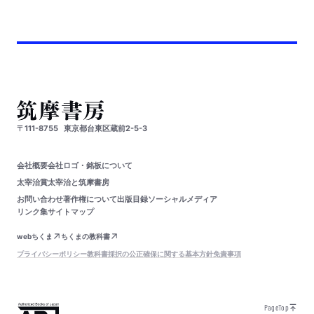
〒111-8755
東京都台東区蔵前2-5-3
会社概要
会社ロゴ・銘板について
太宰治賞
太宰治と筑摩書房
お問い合わせ
著作権について
出版目録
ソーシャルメディア
リンク集
サイトマップ
webちくま
ちくまの教科書
プライバシーポリシー
教科書採択の公正確保に関する基本方針
免責事項
PageTop