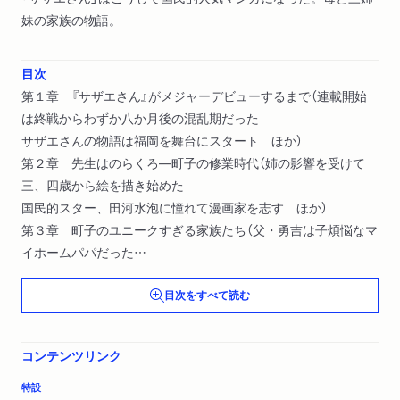
妹の家族の物語。
目次
第１章 『サザエさん』がメジャーデビューするまで（連載開始
は終戦からわずか八か月後の混乱期だった
サザエさんの物語は福岡を舞台にスタート ほか）
第２章 先生はのらくろ―町子の修業時代（姉の影響を受けて
三、四歳から絵を描き始めた
国民的スター、田河水泡に憧れて漫画家を志す ほか）
第３章 町子のユニークすぎる家族たち（父・勇吉は子煩悩なマ
イホームパパだった
父の死が町子が漫画家になるきっかけとなる ほか）
目次をすべて読む
第４章 日々の創作をめぐる苦しみと喜び（町子たちの時代は漫
画家がストーリーも作画もひとりで担当
アイデアをひねり出すことの大変さに生涯悩む ほか）
コンテンツリンク
第５章 町子が描き出した昭和の物語（『サザエさん』から見え
てくる“昭和”という時代
特設