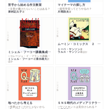
苦手から始める作文教室
マイテーマの探し方
─文章が書けたらいいことはある？
─探究学習ってどうやるの？
津村記久子
片岡則夫
著
著
シリーズ・全集
シリーズ・全集
ムーミン・コミックス ２ あこがれの遠い土地
トーベ・ヤンソン
著
ミシェル・フーコー講義集成１０ 主体性と真理
ラルス・ヤンソン
著
ほか
─コレージュ・ド・フランス講義１９８０－１９８１年度
ミシェル・フーコー
清水雄大
著
訳
ほか
シリーズ・全集
シリーズ・全集
地べたから考える
ＳＮＳ時代のメディアリテラシー
─世界はそこだけじゃないから
─ウソとホントは見分けられる？