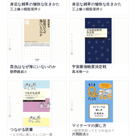
身近な雑草の愉快な生きかた
身近な雑草の愉快な生きかた
三上修
稲垣栄洋
三上修
稲垣栄洋
著
著
著
著
ちくまプリマー新書
ちくま新書
昆虫はなぜ海にいないのか
宇宙最強物質決定戦
朝野維起
高水裕一
著
著
ちくまプリマー新書
シリーズ・全集
マイテーマの探し方
つながる読書
─探究学習ってどうやるの？
片岡則夫
著
─１０代に推したいこの一冊