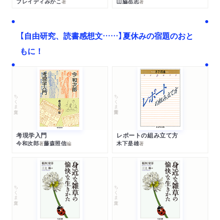
ブレイディみかこ
山脇岳志
著
著
【自由研究、読書感想文……】夏休みの宿題のおと
もに！
ちくま文庫
ちくま学芸文庫
考現学入門
レポートの組み立て方
今和次郎
藤森照信
木下是雄
著
編
著
ちくま文庫
ちくま文庫