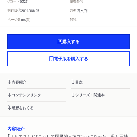
Cコード
整理番号
0323
四六判
刊行日
判型
2014/08/25
頁
ページ数
解説
184
購入する
電子版を購入する
内容紹介
目次
コンテンツリンク
シリーズ・関連本
感想をおくる
内容紹介
「サザエさん」はこうして国民的人気マンガになった。母と三姉