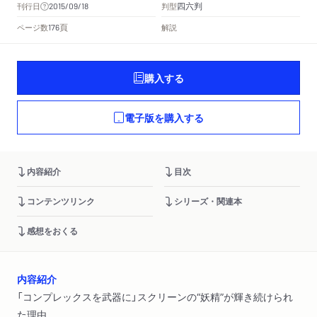
四六判
刊行日
判型
2015/09/18
頁
ページ数
解説
176
購入する
電子版を購入する
内容紹介
目次
コンテンツリンク
シリーズ・関連本
感想をおくる
内容紹介
「コンプレックスを武器に」スクリーンの“妖精”が輝き続けられ
た理由。