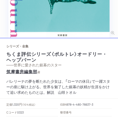
シリーズ・全集
ちくま評伝シリーズ〈ポルトレ〉オードリー・
ヘップバーン
——世界に愛された銀幕のスター
筑摩書房編集部
著
バレリーナの夢を断たれた少女は、「ローマの休日」で一躍スタ
ーの座に駆け上がる。世界を魅了した銀幕の妖精が生涯をかけ
て追い求めたものとは。解説 山咲トオル
円
定価
ISBN
1,320
（10％税込）
978-4-480-76637-3
Cコード
整理番号
0323