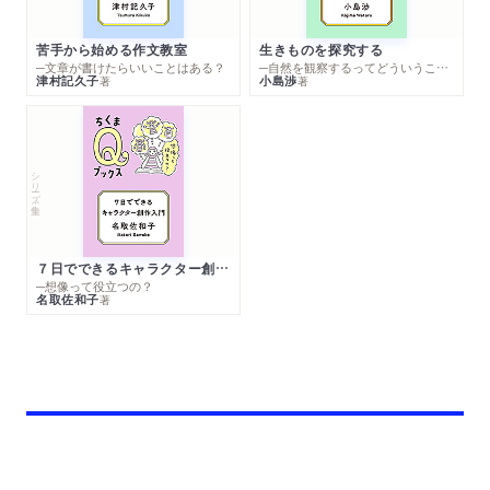
苦手から始める作文教室
生きものを探究する
─文章が書けたらいいことはある？
─自然を観察するってどういうこと？
津村記久子
小島渉
著
著
シリーズ・全集
７日でできるキャラクター創作入門
─想像って役立つの？
名取佐和子
著