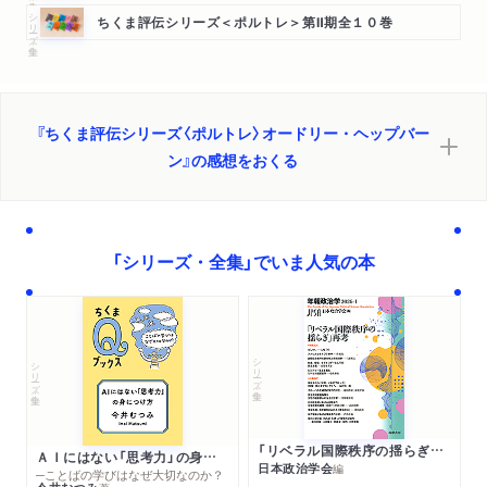
シリーズ・全集
ちくま評伝シリーズ＜ポルトレ＞第Ⅱ期全１０巻
『ちくま評伝シリーズ〈ポルトレ〉オードリー・ヘップバー
ン』の感想をおくる
「シリーズ・全集」でいま人気の本
シリーズ・全集
シリーズ・全集
「リベラル国際秩序の揺らぎ」再考 年報政治学２０２６‐Ⅰ
ＡＩにはない「思考力」の身につけ方
日本政治学会
編
─ことばの学びはなぜ大切なのか？