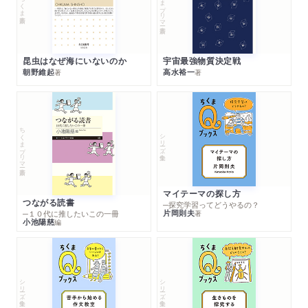
ちくまプリマー新書
ちくま新書
昆虫はなぜ海にいないのか
宇宙最強物質決定戦
朝野維起
高水裕一
著
著
ちくまプリマー新書
シリーズ・全集
マイテーマの探し方
つながる読書
─探究学習ってどうやるの？
片岡則夫
著
─１０代に推したいこの一冊
小池陽慈
編
シリーズ・全集
シリーズ・全集