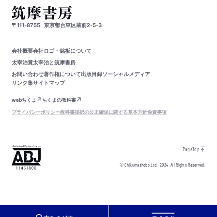
〒111-8755
東京都台東区蔵前2-5-3
会社概要
会社ロゴ・銘板について
太宰治賞
太宰治と筑摩書房
お問い合わせ
著作権について
出版目録
ソーシャルメディア
リンク集
サイトマップ
webちくま
ちくまの教科書
プライバシーポリシー
教科書採択の公正確保に関する基本方針
免責事項
PageTop
© Chikumashobo Ltd.
2024
All Rights Reserved.