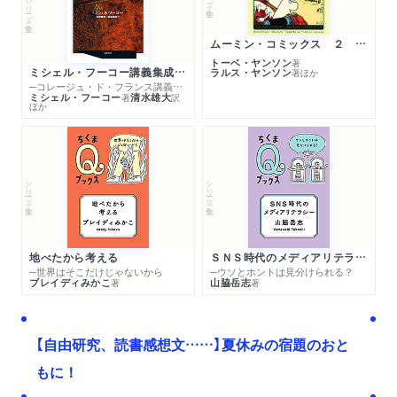
シリーズ・全集
ムーミン・コミックス ２ あこがれの遠い土地
トーベ・ヤンソン
著
ミシェル・フーコー講義集成１０ 主体性と真理
ラルス・ヤンソン
著
ほか
─コレージュ・ド・フランス講義１９８０－１９８１年度
ミシェル・フーコー
清水雄大
著
訳
ほか
シリーズ・全集
シリーズ・全集
地べたから考える
ＳＮＳ時代のメディアリテラシー
─世界はそこだけじゃないから
─ウソとホントは見分けられる？
ブレイディみかこ
山脇岳志
著
著
【自由研究、読書感想文……】夏休みの宿題のおと
もに！