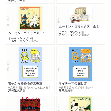
今井むつみ
著
シリーズ・全集
シリーズ・全集
ムーミン・コミックス 全１４巻セット
トーベ・ヤンソン
著
ムーミン・コミックス １ 黄金のしっぽ
ラルス・ヤンソン
著
ほか
トーベ・ヤンソン
著
ラルス・ヤンソン
著
ほか
シリーズ・全集
シリーズ・全集
苦手から始める作文教室
マイテーマの探し方
─文章が書けたらいいことはある？
─探究学習ってどうやるの？
津村記久子
片岡則夫
著
著
シリーズ・全集