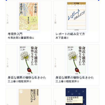
ちくま文庫
ちくま学芸文庫
考現学入門
レポートの組み立て方
今和次郎
藤森照信
木下是雄
著
編
著
ちくま文庫
ちくま文庫
身近な雑草の愉快な生きかた
身近な雑草の愉快な生きかた
三上修
稲垣栄洋
三上修
稲垣栄洋
著
著
著
著