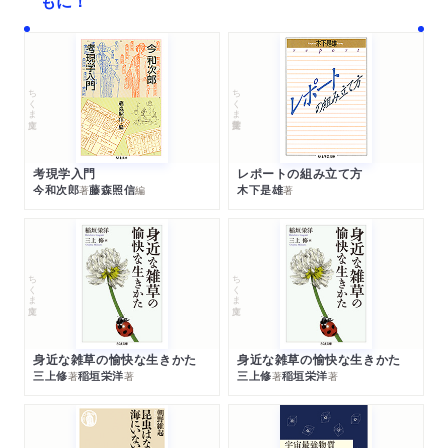
もに！
ちくま文庫
ちくま学芸文庫
考現学入門
レポートの組み立て方
今和次郎
藤森照信
木下是雄
著
編
著
ちくま文庫
ちくま文庫
身近な雑草の愉快な生きかた
身近な雑草の愉快な生きかた
三上修
稲垣栄洋
三上修
稲垣栄洋
著
著
著
著