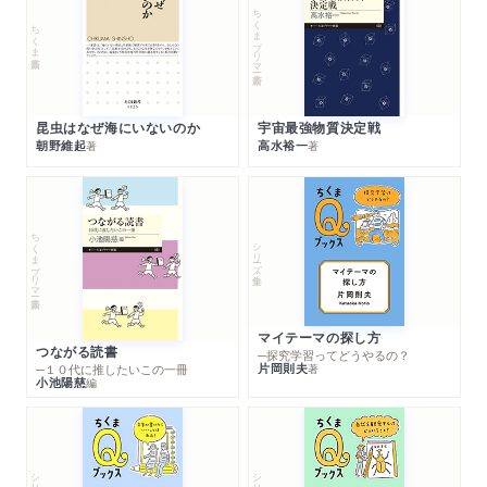
ちくまプリマー新書
ちくま新書
昆虫はなぜ海にいないのか
宇宙最強物質決定戦
朝野維起
高水裕一
著
著
ちくまプリマー新書
シリーズ・全集
マイテーマの探し方
つながる読書
─探究学習ってどうやるの？
片岡則夫
著
─１０代に推したいこの一冊
小池陽慈
編
シリーズ・全集
シリーズ・全集