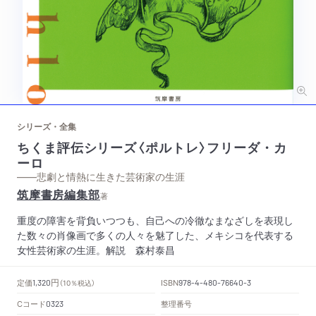
シリーズ・全集
ちくま評伝シリーズ〈ポルトレ〉フリーダ・カ
ーロ
——悲劇と情熱に生きた芸術家の生涯
筑摩書房編集部
著
重度の障害を背負いつつも、自己への冷徹なまなざしを表現し
た数々の肖像画で多くの人々を魅了した、メキシコを代表する
女性芸術家の生涯。解説 森村泰昌
円
定価
ISBN
1,320
（10％税込）
978-4-480-76640-3
Cコード
整理番号
0323