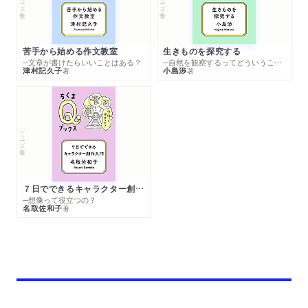
苦手から始める作文教室
生きものを探究する
─文章が書けたらいいことはある？
─自然を観察するってどういうこと？
津村記久子
小島渉
著
著
シリーズ・全集
７日でできるキャラクター創作入門
─想像って役立つの？
名取佐和子
著