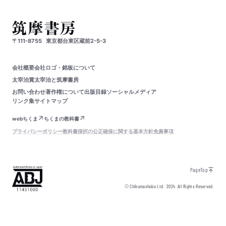
〒111-8755
東京都台東区蔵前2-5-3
会社概要
会社ロゴ・銘板について
太宰治賞
太宰治と筑摩書房
お問い合わせ
著作権について
出版目録
ソーシャルメディア
リンク集
サイトマップ
webちくま
ちくまの教科書
プライバシーポリシー
教科書採択の公正確保に関する基本方針
免責事項
PageTop
© Chikumashobo Ltd.
2024
All Rights Reserved.