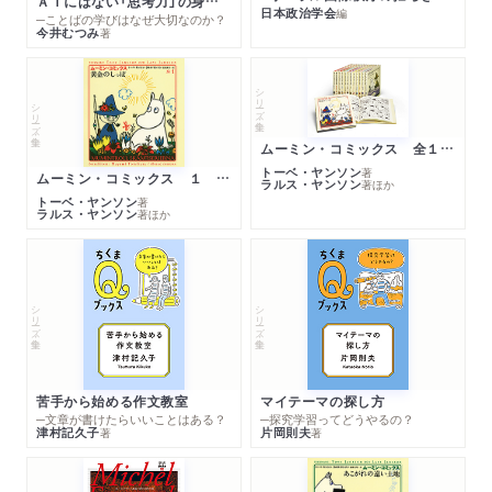
ＡＩにはない「思考力」の身につけ方
日本政治学会
編
─ことばの学びはなぜ大切なのか？
今井むつみ
著
シリーズ・全集
シリーズ・全集
ムーミン・コミックス 全１４巻セット
トーベ・ヤンソン
著
ムーミン・コミックス １ 黄金のしっぽ
ラルス・ヤンソン
著
ほか
トーベ・ヤンソン
著
ラルス・ヤンソン
著
ほか
シリーズ・全集
シリーズ・全集
苦手から始める作文教室
マイテーマの探し方
─文章が書けたらいいことはある？
─探究学習ってどうやるの？
津村記久子
片岡則夫
著
著