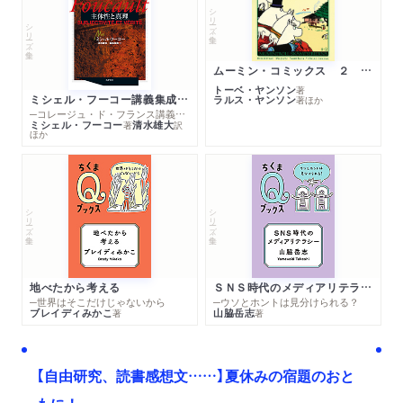
シリーズ・全集
シリーズ・全集
ムーミン・コミックス ２ あこがれの遠い土地
トーベ・ヤンソン
著
ミシェル・フーコー講義集成１０ 主体性と真理
ラルス・ヤンソン
著
ほか
─コレージュ・ド・フランス講義１９８０－１９８１年度
ミシェル・フーコー
清水雄大
著
訳
ほか
シリーズ・全集
シリーズ・全集
地べたから考える
ＳＮＳ時代のメディアリテラシー
─世界はそこだけじゃないから
─ウソとホントは見分けられる？
ブレイディみかこ
山脇岳志
著
著
【自由研究、読書感想文……】夏休みの宿題のおと