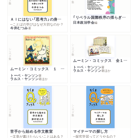
「リベラル国際秩序の揺らぎ」再考 年報政治学２０２６‐Ⅰ
ＡＩにはない「思考力」の身につけ方
日本政治学会
編
─ことばの学びはなぜ大切なのか？
今井むつみ
著
シリーズ・全集
シリーズ・全集
ムーミン・コミックス 全１４巻セット
トーベ・ヤンソン
著
ムーミン・コミックス １ 黄金のしっぽ
ラルス・ヤンソン
著
ほか
トーベ・ヤンソン
著
ラルス・ヤンソン
著
ほか
シリーズ・全集
シリーズ・全集
苦手から始める作文教室
マイテーマの探し方
─文章が書けたらいいことはある？
─探究学習ってどうやるの？