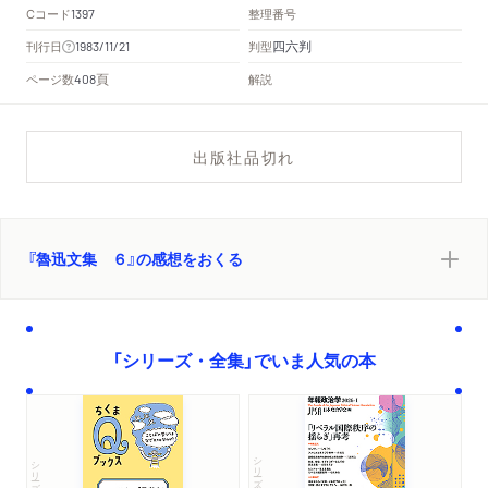
Cコード
整理番号
1397
四六判
刊行日
判型
1983/11/21
頁
ページ数
解説
408
出版社品切れ
『魯迅文集 ６』の感想をおくる
「シリーズ・全集」でいま人気の本
シリーズ・全集
シリーズ・全集