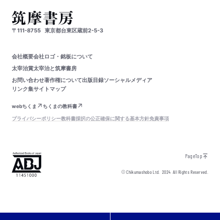
〒111-8755
東京都台東区蔵前2-5-3
会社概要
会社ロゴ・銘板について
太宰治賞
太宰治と筑摩書房
お問い合わせ
著作権について
出版目録
ソーシャルメディア
リンク集
サイトマップ
webちくま
ちくまの教科書
プライバシーポリシー
教科書採択の公正確保に関する基本方針
免責事項
PageTop
© Chikumashobo Ltd.
2024
All Rights Reserved.