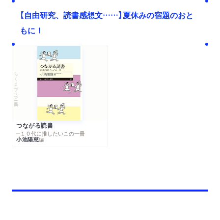
【自由研究、読書感想文……】夏休みの宿題のおと
もに！
ちくまプリマー新書
つながる読書
─１０代に推したいこの一冊
小池陽慈
編