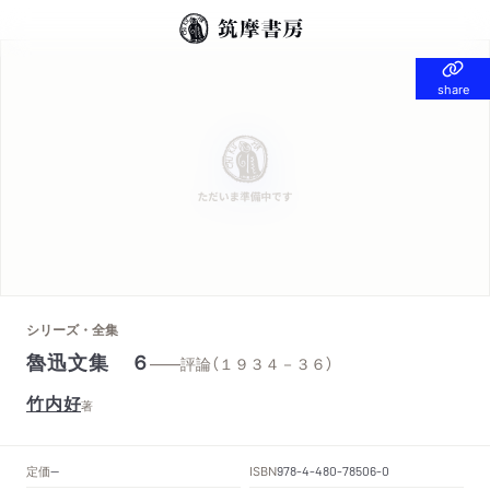
share
share
シリーズ・全集
魯迅文集 ６
——評論（１９３４－３６）
竹内好
著
定価
ISBN
--
978-4-480-78506-0