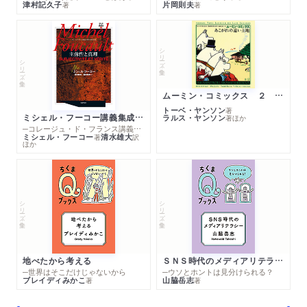
津村記久子
片岡則夫
著
著
シリーズ・全集
シリーズ・全集
ムーミン・コミックス ２ あこがれの遠い土地
トーベ・ヤンソン
著
ミシェル・フーコー講義集成１０ 主体性と真理
ラルス・ヤンソン
著
ほか
─コレージュ・ド・フランス講義１９８０－１９８１年度
ミシェル・フーコー
清水雄大
著
訳
ほか
シリーズ・全集
シリーズ・全集
地べたから考える
ＳＮＳ時代のメディアリテラシー
─世界はそこだけじゃないから
─ウソとホントは見分けられる？
ブレイディみかこ
山脇岳志
著
著