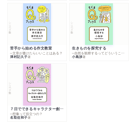
シリーズ・全集
シリーズ・全集
苦手から始める作文教室
生きものを探究する
─文章が書けたらいいことはある？
─自然を観察するってどういうこと？
津村記久子
小島渉
著
著
シリーズ・全集
７日でできるキャラクター創作入門
─想像って役立つの？
名取佐和子
著