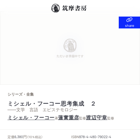
share
share
シリーズ・全集
ミシェル・フーコー思考集成 ２
——文学 言語 エピステモロジー
ミシェル・フーコー
蓮實重彦
渡辺守章
著
監修
監修
円
定価
ISBN
6,380
（10％税込）
978-4-480-79022-4