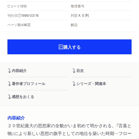
Cコード
整理番号
1310
Ａ５判
刊行日
判型
1999/03/18
頁
ページ数
解説
496
購入する
内容紹介
目次
著作者プロフィール
シリーズ・関連本
感想をおくる
内容紹介
２０世紀最大の思想家の全貌がいま初めて明かされる。『言葉と
物』により新しい思想の旗手としての地位を築いた時期…フロー