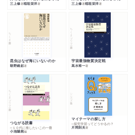
三上修
稲垣栄洋
三上修
稲垣栄洋
著
著
著
著
ちくまプリマー新書
ちくま新書
昆虫はなぜ海にいないのか
宇宙最強物質決定戦
朝野維起
高水裕一
著
著
ちくまプリマー新書
シリーズ・全集
マイテーマの探し方
つながる読書
─探究学習ってどうやるの？
片岡則夫
著
─１０代に推したいこの一冊
小池陽慈
編