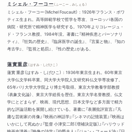
ミシェル・フーコー
（ ふーこー，みしぇる ）
ミシェル・フーコー（Michel Foucault）：1926年フランス・ポワ
ティエ生まれ。高等師範学校で哲学を専攻、ヨーロッパ各国の
病院・研究所で精神医学を研究する。1970年よりコレージュ・
ド・フランス教授。1984年没。著書に『精神疾患とパーソナリ
ティ』、『狂気の歴史』、『臨床医学の誕生』、『言葉と物』、『知の
考古学』、『監視と処罰』、『性の歴史』がある。
蓮實重彦
（ はすみ・しげひこ ）
蓮實 重彦（はすみ・しげひこ）：1936年東京生まれ。60年東京
大学仏文学科卒業。同大学大学院人文研究科仏文学専攻修了。
65年パリ大学大学院より博士号取得。東京大学教養学部教授
（表象文化論）、東京大学総長を歴任。東京大学名誉教授。仏文
学にとどまらず、映画、現代思想、日本文学など多方面で精力
的な評論活動を展開し続けている。著書に『表層批評宣言』『凡
庸な芸術家の肖像』『映画の神話学』『シネマの記憶装置』『映画は
いかにして死ぬか』『監督 小津安二郎〔増補決定版〕』『ハリウッド
映画史講義』『映像の詩学』『伯爵夫人』『ジョン・フォード論』『日