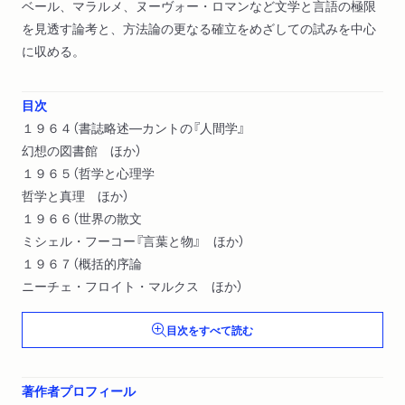
ベール、マラルメ、ヌーヴォー・ロマンなど文学と言語の極限
を見透す論考と、方法論の更なる確立をめざしての試みを中心
に収める。
目次
１９６４（書誌略述―カントの『人間学』
幻想の図書館 ほか）
１９６５（哲学と心理学
哲学と真理 ほか）
１９６６（世界の散文
ミシェル・フーコー『言葉と物』 ほか）
１９６７（概括的序論
ニーチェ・フロイト・マルクス ほか）
目次をすべて読む
著作者プロフィール