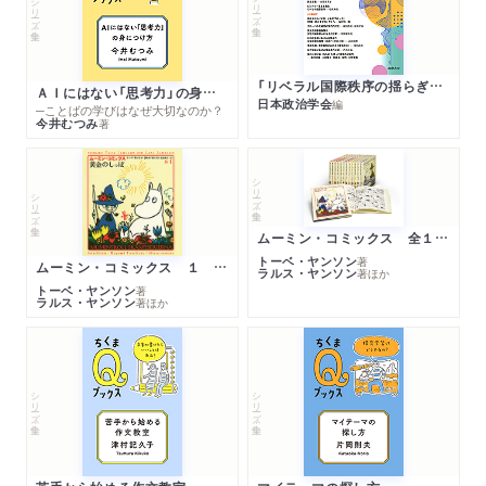
シリーズ・全集
シリーズ・全集
「リベラル国際秩序の揺らぎ」再考 年報政治学２０２６‐Ⅰ
ＡＩにはない「思考力」の身につけ方
日本政治学会
編
─ことばの学びはなぜ大切なのか？
今井むつみ
著
シリーズ・全集
シリーズ・全集
ムーミン・コミックス 全１４巻セット
トーベ・ヤンソン
著
ムーミン・コミックス １ 黄金のしっぽ
ラルス・ヤンソン
著
ほか
トーベ・ヤンソン
著
ラルス・ヤンソン
著
ほか
シリーズ・全集
シリーズ・全集