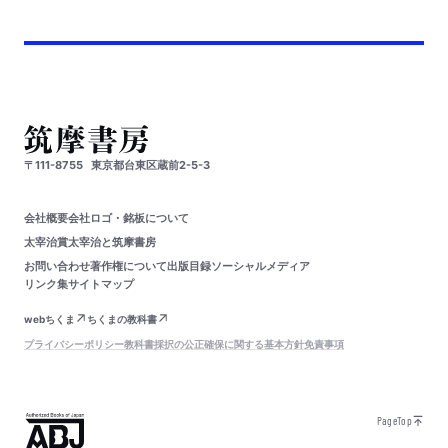
〒111-8755
東京都台東区蔵前2-5-3
会社概要
会社ロゴ・銘板について
太宰治賞
太宰治と筑摩書房
お問い合わせ
著作権について
出版目録
ソーシャルメディア
リンク集
サイトマップ
webちくま
ちくまの教科書
プライバシーポリシー
教科書採択の公正確保に関する基本方針
免責事項
PageTop