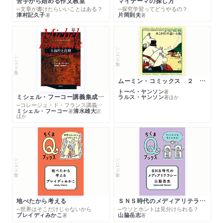
苦手から始める作文教室
マイテーマの探し方
─文章が書けたらいいことはある？
─探究学習ってどうやるの？
津村記久子
片岡則夫
著
著
シリーズ・全集
シリーズ・全集
ムーミン・コミックス ２ あこがれの遠い土地
トーベ・ヤンソン
著
ミシェル・フーコー講義集成１０ 主体性と真理
ラルス・ヤンソン
著
ほか
─コレージュ・ド・フランス講義１９８０－１９８１年度
ミシェル・フーコー
清水雄大
著
訳
ほか
シリーズ・全集
シリーズ・全集
地べたから考える
ＳＮＳ時代のメディアリテラシー
─世界はそこだけじゃないから
─ウソとホントは見分けられる？
ブレイディみかこ
山脇岳志
著
著