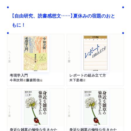
【自由研究、読書感想文……】夏休みの宿題のおと
もに！
ちくま文庫
ちくま学芸文庫
考現学入門
レポートの組み立て方
今和次郎
藤森照信
木下是雄
著
編
著
ちくま文庫
ちくま文庫
身近な雑草の愉快な生きかた
身近な雑草の愉快な生きかた