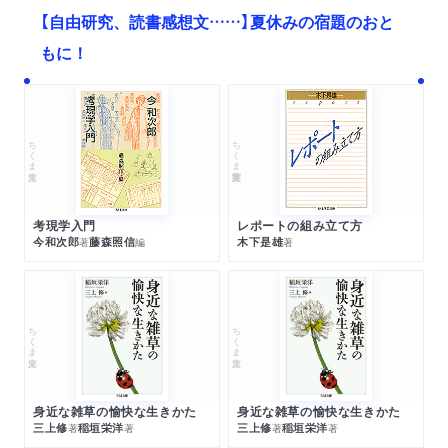
【自由研究、読書感想文……】夏休みの宿題のおと
もに！
ちくま文庫
ちくま学芸文庫
考現学入門
レポートの組み立て方
今和次郎
藤森照信
木下是雄
著
編
著
ちくま文庫
ちくま文庫
身近な雑草の愉快な生きかた
身近な雑草の愉快な生きかた
三上修
稲垣栄洋
三上修
稲垣栄洋
著
著
著
著