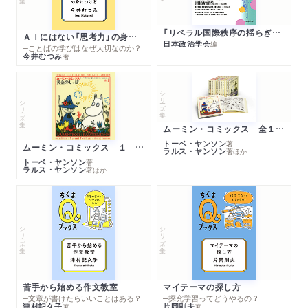
「リベラル国際秩序の揺らぎ」再考 年報政治学２０２６‐Ⅰ
ＡＩにはない「思考力」の身につけ方
日本政治学会
編
─ことばの学びはなぜ大切なのか？
今井むつみ
著
シリーズ・全集
シリーズ・全集
ムーミン・コミックス 全１４巻セット
トーベ・ヤンソン
著
ムーミン・コミックス １ 黄金のしっぽ
ラルス・ヤンソン
著
ほか
トーベ・ヤンソン
著
ラルス・ヤンソン
著
ほか
シリーズ・全集
シリーズ・全集
苦手から始める作文教室
マイテーマの探し方
─文章が書けたらいいことはある？
─探究学習ってどうやるの？
津村記久子
片岡則夫
著
著