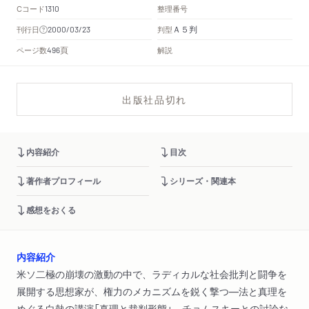
Cコード
整理番号
1310
Ａ５判
刊行日
判型
2000/03/23
頁
ページ数
解説
496
出版社品切れ
内容紹介
目次
著作者プロフィール
シリーズ・関連本
感想をおくる
内容紹介
米ソ二極の崩壊の激動の中で、ラディカルな社会批判と闘争を
展開する思想家が、権力のメカニズムを鋭く撃つ―法と真理を
めぐる白熱の講演「真理と裁判形態」、チョムスキーとの討論な