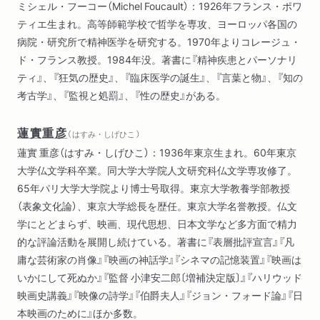
ミシェル・フーコー（Michel Foucault）：1926年フランス・ポワ
ティエ生まれ。高等師範学校で哲学を専攻、ヨーロッパ各国の
病院・研究所で精神医学を研究する。1970年よりコレージュ・
ド・フランス教授。1984年没。著書に『精神疾患とパーソナリ
ティ』、『狂気の歴史』、『臨床医学の誕生』、『言葉と物』、『知の
考古学』、『監視と処罰』、『性の歴史』がある。
蓮實重彦
（ はすみ・しげひこ ）
蓮實 重彦（はすみ・しげひこ）：1936年東京生まれ。60年東京
大学仏文学科卒業。同大学大学院人文研究科仏文学専攻修了。
65年パリ大学大学院より博士号取得。東京大学教養学部教授
（表象文化論）、東京大学総長を歴任。東京大学名誉教授。仏文
学にとどまらず、映画、現代思想、日本文学など多方面で精力
的な評論活動を展開し続けている。著書に『表層批評宣言』『凡
庸な芸術家の肖像』『映画の神話学』『シネマの記憶装置』『映画は
いかにして死ぬか』『監督 小津安二郎〔増補決定版〕』『ハリウッド
映画史講義』『映像の詩学』『伯爵夫人』『ジョン・フォード論』『日
本映画のために』ほか多数。