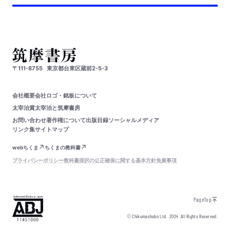
〒111-8755
東京都台東区蔵前2-5-3
会社概要
会社ロゴ・銘板について
太宰治賞
太宰治と筑摩書房
お問い合わせ
著作権について
出版目録
ソーシャルメディア
リンク集
サイトマップ
webちくま
ちくまの教科書
プライバシーポリシー
教科書採択の公正確保に関する基本方針
免責事項
PageTop
© Chikumashobo Ltd.
2024
All Rights Reserved.