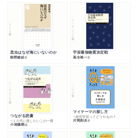
ちくまプリマー新書
ちくま新書
昆虫はなぜ海にいないのか
宇宙最強物質決定戦
朝野維起
高水裕一
著
著
ちくまプリマー新書
シリーズ・全集
マイテーマの探し方
つながる読書
─探究学習ってどうやるの？
片岡則夫
著
─１０代に推したいこの一冊
小池陽慈
編