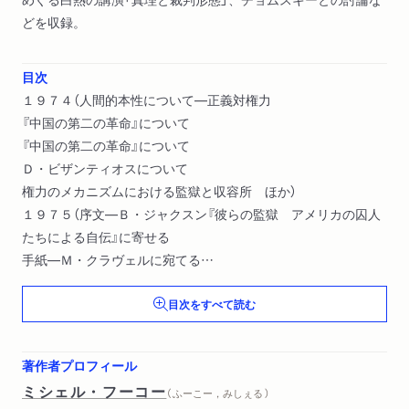
どを収録。
目次
１９７４（人間的本性について―正義対権力
『中国の第二の革命』について
『中国の第二の革命』について
Ｄ・ビザンティオスについて
権力のメカニズムにおける監獄と収容所 ほか）
１９７５（序文―Ｂ・ジャクスン『彼らの監獄 アメリカの囚人
たちによる自伝』に寄せる
手紙―Ｍ・クラヴェルに宛てる
狂人の家
目次をすべて読む
消防士が裏を明かす
政治とは、別の方法による戦争の継続である ほか）
著作者プロフィール
ミシェル・フーコー
（ ふーこー，みしぇる ）