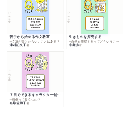
シリーズ・全集
シリーズ・全集
苦手から始める作文教室
生きものを探究する
─文章が書けたらいいことはある？
─自然を観察するってどういうこと？
津村記久子
小島渉
著
著
シリーズ・全集
７日でできるキャラクター創作入門
─想像って役立つの？
名取佐和子
著