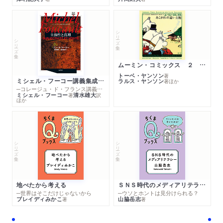
シリーズ・全集
シリーズ・全集
ムーミン・コミックス ２ あこがれの遠い土地
トーベ・ヤンソン
著
ミシェル・フーコー講義集成１０ 主体性と真理
ラルス・ヤンソン
著
ほか
─コレージュ・ド・フランス講義１９８０－１９８１年度
ミシェル・フーコー
清水雄大
著
訳
ほか
シリーズ・全集
シリーズ・全集
地べたから考える
ＳＮＳ時代のメディアリテラシー
─世界はそこだけじゃないから
─ウソとホントは見分けられる？
ブレイディみかこ
山脇岳志
著
著