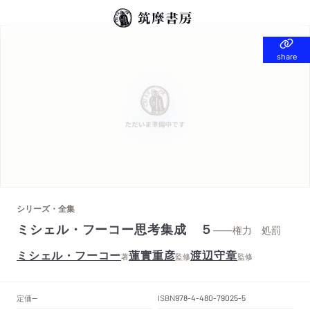
share
share
シリーズ・全集
ミシェル・フーコー思考集成 ５
——権力 処罰
ミシェル・フーコー
蓮實重彦
渡辺守章
著
監修
監修
定価
ISBN
--
978-4-480-79025-5